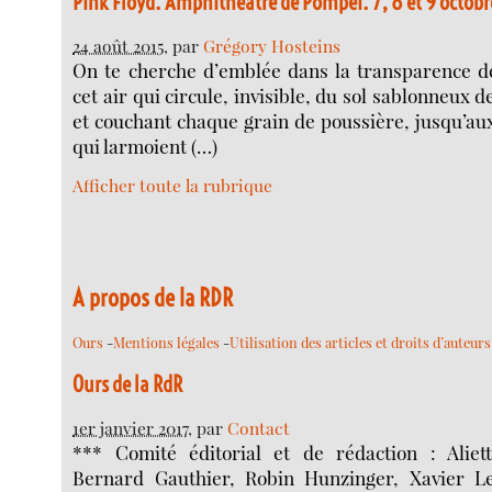
Pink Floyd. Amphithéâtre de Pompéi. 7, 8 et 9 octobr
24 août 2015
, par
Grégory Hosteins
On te cherche d’emblée dans la transparence de
cet air qui circule, invisible, du sol sablonneux de
et couchant chaque grain de poussière, jusqu’a
qui larmoient (…)
Afficher toute la rubrique
A propos de la RDR
Ours
-
Mentions légales
-
Utilisation des articles et droits d’auteurs
Ours de la RdR
1er janvier 2017
, par
Contact
*** Comité éditorial et de rédaction : Aliet
Bernard Gauthier, Robin Hunzinger, Xavier Le