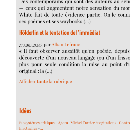
Des contemporains qui sont des auteurs au sen
— ceux qui augmentent notre sensation du m
White fait de toute évidence partie. On le conn
ses poèmes et ses waybooks (…)
Hölderlin et la tentation de l’immédiat
27 mai 2025
, par
Alban Lefranc
« Il faut observer aussitôt qu‘en poésie, depuis
découverte d‘un nouveau langage (ou d‘un friss
plus pour seule condition la mise au point d‘u
original : la (…)
Afficher toute la rubrique
Idées
Biosystèmes critiques
-
Agora
-
Michel Tarrier écogitations
-
Contr
…
Inactuelles
-