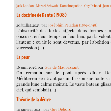
Jack London
-
Marcel Schwob
-
Domaine public
-
Guy Debord
-
Jean 
La doctrine de Dante (1908)
30 juillet 2025
, par
Joséphin Péladan (1859-1918)
L’obscurité des textes affecte deux formes : o
obscurs, en leur temps, en leur lieu, par la volont
l’auteur ; ou ils le sont devenus, par l’abolition
succession (…)
La peur
16 juin 2025
, par
Guy de Maupassant
On remonta sur le pont après dîner. Dev
Méditerranée n’avait pas un frisson sur toute sa
grande lune calme moirait. Le vaste bateau glissai
ciel, qui semblait (…)
Théorie de la dérive
10 janvier 2025
, par
Guy Debord