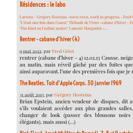
Résidences : le labo
Larsens - Grégory Hosteins
-
town town, work in progress - Fred 
"L’était une fois dans l’ouest" Thibault de Vivies
-
cabane d’hiver - F
…
"Das Kind ou l’enfant neutre" Laurent Margantin
-
Rentrer - cabane d’hiver (4)
9 mai 2022
, par
Fred Griot
rentrer (cabane d’hiver - 4) 12.02.13 Causse. neige
au matin, mais réveil gâché par des fuites que
ainsi auparavant. l’une des premières fois que je 
The Beatles. Toit d’Apple Corps. 30 janvier 1969
31 août 2015
, par
Grégory Hosteins
Brian Epstein, ancien vendeur de disques, dit 
s’ils voulaient accéder aux plus grandes salles, 
changer de look (passer des blousons noirs
élégants), mais aussi (…)