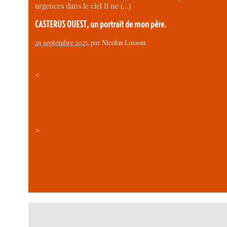
urgences dans le ciel Il ne (…)
CASTERUS OUEST, un portrait de mon père.
29 septembre 2025
, par
Nicolas Losson
<
>