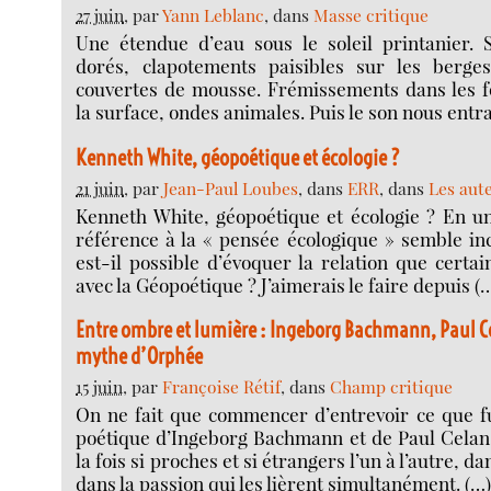
27 juin
, par
Yann Leblanc
, dans
Masse critique
Une étendue d’eau sous le soleil printanier. S
dorés, clapotements paisibles sur les berge
couvertes de mousse. Frémissements dans les fe
la surface, ondes animales. Puis le son nous entr
Kenneth White, géopoétique et écologie ?
21 juin
, par
Jean-Paul Loubes
, dans
ERR
, dans
Les aut
Kenneth White, géopoétique et écologie ? En u
référence à la « pensée écologique » semble in
est-il possible d’évoquer la relation que certai
avec la Géopoétique ? J’aimerais le faire depuis (
Entre ombre et lumière : Ingeborg Bachmann, Paul Ce
mythe d’Orphée
15 juin
, par
Françoise Rétif
, dans
Champ critique
On ne fait que commencer d’entrevoir ce que fu
poétique d’Ingeborg Bachmann et de Paul Celan,
la fois si proches et si étrangers l’un à l’autre, da
dans la passion qui les lièrent simultanément. (…