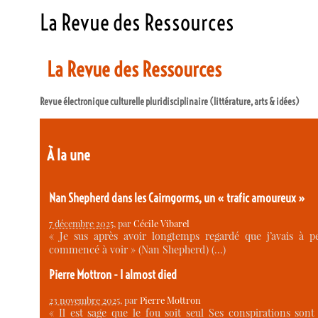
La Revue des Ressources
La Revue des Ressources
Revue électronique culturelle pluridisciplinaire (littérature, arts & idées)
À la une
Nan Shepherd dans les Cairngorms, un « trafic amoureux »
7 décembre 2025
, par
Cécile Vibarel
« Je sus après avoir longtemps regardé que j’avais à p
commencé à voir » (Nan Shepherd) (…)
Pierre Mottron - I almost died
23 novembre 2025
, par
Pierre Mottron
« Il est sage que le fou soit seul Ses conspirations sont