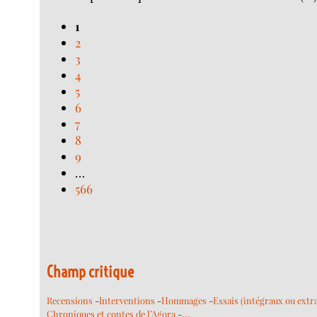
1
2
3
4
5
6
7
8
9
…
566
Champ critique
Recensions
-
Interventions
-
Hommages
-
Essais (intégraux ou extra
…
Chroniques et contes de l’Agora
-