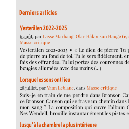
Derniers articles
Vesterålen 2022-2025
6 août
, par
Lasse Marhaug
,
Olav Håkonson Hauge (19
Masse critique
Vesterålen 2022-2025 ✦ « Le dieu de pierre Tu p
de pierre au fond de toi. Tu le sers fidèlement, en
fais des offrandes. Tu lui portes des couronnes de
bougies allumées avec des mains (…)
Lorsque les sons ont lieu
28 juillet
, par
Yann Leblanc
, dans
Masse critique
Suis-je en train de me perdre dans Bronson Ca
ce Bronson Canyon qui se fraye un chemin dans 
mon sang ? La composition qui ouvre l’album 
Nev Wendell, brouille instantanément les pistes et
Jusqu’à la chambre la plus intérieure