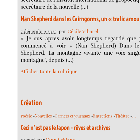
secrétaire de la nouvelle (…)
Nan Shepherd dans les Cairngorms, un « trafic amou
7 décembre 2025
, par
Cécile Vibarel
« Je sus après avoir longtemps regardé que j
commencé à voir » (Nan Shepherd) Dans le
Shepherd, La montagne vivante une voix singul
montagne", depuis (…)
Afficher toute la rubrique
Création
…
Poésie
-
Nouvelles
-
Carnets et journaux
-
Entretiens
-
Théâtre
-
Ceci n’est pas le Japon - rêves et archives
24 mai
, par
Yann Leblanc