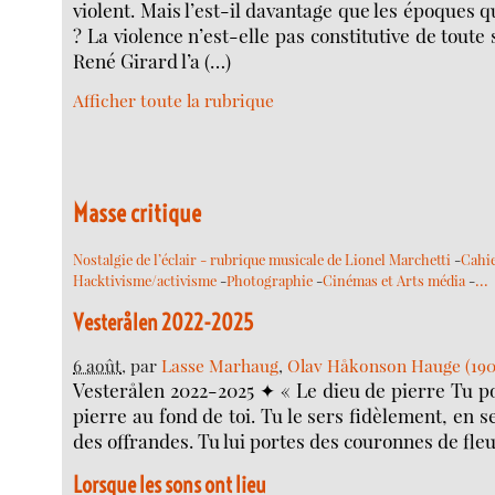
violent. Mais l’est-il davantage que les époques q
? La violence n’est-elle pas constitutive de tout
René Girard l’a (…)
Afficher toute la rubrique
Masse critique
Nostalgie de l’éclair - rubrique musicale de Lionel Marchetti
-
Cahi
…
Hacktivisme/activisme
-
Photographie
-
Cinémas et Arts média
-
Vesterålen 2022-2025
6 août
, par
Lasse Marhaug
,
Olav Håkonson Hauge (190
Vesterålen 2022-2025 ✦ « Le dieu de pierre Tu po
pierre au fond de toi. Tu le sers fidèlement, en sec
des offrandes. Tu lui portes des couronnes de fleu
Lorsque les sons ont lieu