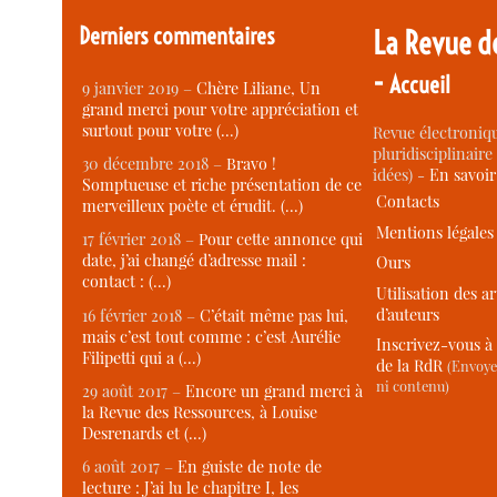
Derniers commentaires
La Revue d
-
Accueil
9 janvier 2019 –
Chère Liliane, Un
grand merci pour votre appréciation et
surtout pour votre (…)
Revue électroniqu
pluridisciplinaire 
30 décembre 2018 –
Bravo !
idées) -
En savoi
Somptueuse et riche présentation de ce
Contacts
merveilleux poète et érudit. (…)
Mentions légales
17 février 2018 –
Pour cette annonce qui
date, j’ai changé d’adresse mail :
Ours
contact : (…)
Utilisation des ar
d’auteurs
16 février 2018 –
C’était même pas lui,
mais c’est tout comme : c’est Aurélie
Inscrivez-vous à 
Filipetti qui a (…)
de la RdR
(Envoye
ni contenu)
29 août 2017 –
Encore un grand merci à
la Revue des Ressources, à Louise
Desrenards et (…)
6 août 2017 –
En guiste de note de
lecture : J’ai lu le chapitre I, les