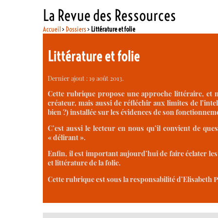
La Revue des Ressources
Accueil
>
Dossiers
>
Littérature et folie
Littérature et folie
Dernier ajout : 19 août 2013.
Cette rubrique propose une approche littéraire, et no
créateur, mais aussi de réfléchir aux limites de l’inte
bien ?) installée sur les évidences de son fonctionnem
C’est aussi le lecteur en nous qu’il convient de ques
« délirant ».
Enfin, il est important aujourd’hui de faire éclater les
et littérature de la folie.
Cette rubrique est sous la responsabilité d’Elisabeth P