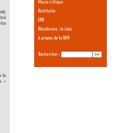
Masse critique
Restitutio
ily
froi
ERR
tra
Résidences : le labo
A propos de la RDR
Rechercher :
s la
s. »