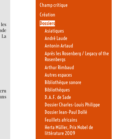
Champ critique
Création
Dossiers
les
ade
Asiatiques
. La
André Laude
Antonin Artaud
Après les Rosenberg / Legacy of the
Rosenbergs
Arthur Rimbaud
Autres espaces
Bibliothèque sonore
Bibliothèques
 cru
dans
D.A.F. de Sade
Dossier Charles-Louis Philippe
Dossier Jean-Paul Dollé
Feuillets africains
Herta Müller, Prix Nobel de
littérature 2009