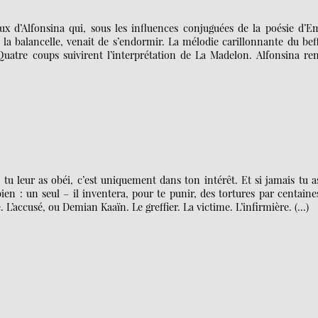
x d’Alfonsina qui, sous les influences conjuguées de la poésie d’Em
de la balancelle, venait de s’endormir. La mélodie carillonnante du bef
Quatre coups suivirent l’interprétation de La Madelon. Alfonsina ren
u leur as obéi, c’est uniquement dans ton intérêt. Et si jamais tu a
en : un seul – il inventera, pour te punir, des tortures par centaine
’accusé, ou Demian Kaaïn. Le greffier. La victime. L’infirmière. (…)