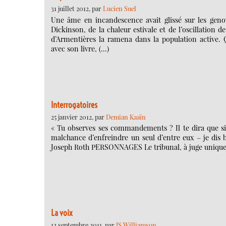
31 juillet 2012, par
Lucien Suel
Une âme en incandescence avait glissé sur les genou
Dickinson, de la chaleur estivale et de l’oscillation 
d’Armentières la ramena dans la population active. 
avec son livre, (…)
Interrogatoires
25 janvier 2012, par
Demian Kaaïn
« Tu observes ses commandements ? Il te dira que si t
malchance d’enfreindre un seul d’entre eux – je dis bi
Joseph Roth PERSONNAGES Le tribunal, à juge unique. L
La voix
12 septembre 2011, par
JS Williamson