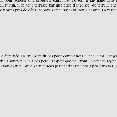
r pour acheter une propriété dans l’Est. Le soir, il fait halte dans
 matin, il se sent terrassé par une crise d’angoisse, de terreur en
n’avais plus de désir ; je savais qu’il n’y avait rien à désirer. La vérité
le était née. Naître ne suffit pas pour commencer. » Adélie est une j
’aider à survivre. Il n’a pas perdu l’espoir que pourront un jour se rejoi
 clairvoyante, Anne Vernet nous permet d’entrer peu à peu dans la (…