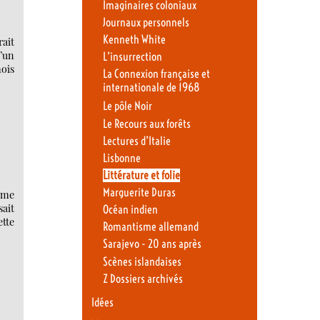
Imaginaires coloniaux
Journaux personnels
Kenneth White
rait
’un
L’insurrection
ois
La Connexion française et
internationale de 1968
Le pôle Noir
Le Recours aux forêts
Lectures d’Italie
Lisbonne
Littérature et folie
Marguerite Duras
 me
sait
Océan indien
ette
Romantisme allemand
Sarajevo - 20 ans après
Scènes islandaises
Z Dossiers archivés
Idées