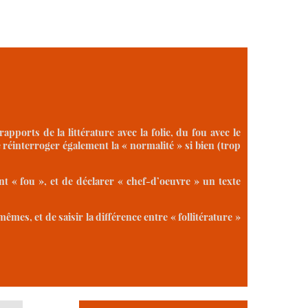
pports de la littérature avec la folie, du fou avec le
de réinterroger également la « normalité » si bien (trop
ant « fou », et de déclarer « chef-d’oeuvre » un texte
mêmes, et de saisir la différence entre « follitérature »