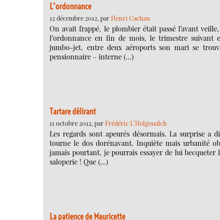
L’ordonnance
12 décembre 2012, par
Henri Cachau
On avait frappé, le plombier était passé l’avant veil
l’ordonnance en fin de mois, le trimestre suivant e
jumbo-jet, entre deux aéroports son mari se trouvai
pensionnaire – interne (…)
Tartare délirant
11 octobre 2012, par
Frédéric L’Helgoualch
Les regards sont apeurés désormais. La surprise a d
tourne le dos dorénavant. Inquiète mais urbanité obl
jamais pourtant, je pourrais essayer de lui becqueter le
saloperie ! Que (…)
La patience de Mauricette