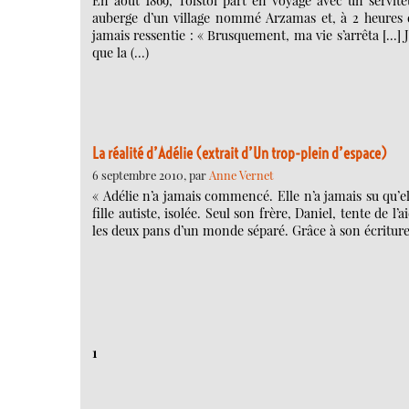
En août 1869, Tolstoï part en voyage avec un serviteu
auberge d’un village nommé Arzamas et, à 2 heures du
jamais ressentie : « Brusquement, ma vie s’arrêta […] Je 
que la (…)
La réalité d’Adélie (extrait d’Un trop-plein d’espace)
6 septembre 2010, par
Anne Vernet
« Adélie n’a jamais commencé. Elle n’a jamais su qu’el
fille autiste, isolée. Seul son frère, Daniel, tente de l
les deux pans d’un monde séparé. Grâce à son écriture
1