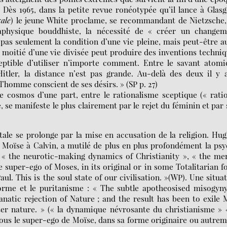
. Dès 1965, dans la petite revue ronéotypée qu’il lance à Glas
ale
) le jeune White proclame, se recommandant de Nietzsche
aphysique bouddhiste, la nécessité de « créer un changem
pas seulement la condition d’une vie pleine, mais peut-être a
a moitié d’une vie divisée peut produire des inventions techni
eptible d’utiliser n’importe comment. Entre le savant atom
tler, la distance n’est pas grande. Au-delà des deux il y 
l’homme conscient de ses désirs. » (SP p. 27)
 cosmos d’une part, entre le rationalisme sceptique (« rati
e, se manifeste le plus clairement par le rejet du féminin et par
tale se prolonge par la mise en accusation de la religion. Hu
Moïse à Calvin, a mutilé de plus en plus profondément la ps
ce « the neurotic-making dynamics of Christianity », « the me
e super-ego of Moses, in its original or in some Totalitarian 
ul. This is the soul state of our civilisation. »(WP). Une situa
orme et le puritanisme : « The subtle apotheosised misogyny
anatic rejection of Nature ; and the result has been to exile
r nature. » (« la dynamique névrosante du christianisme » «
 sous le super-ego de Moïse, dans sa forme originaire ou autre