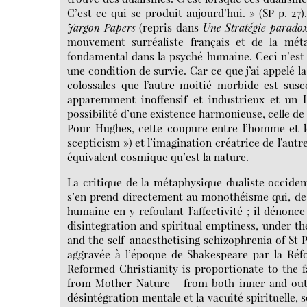
C’est ce qui se produit aujourd’hui. » (SP p. 27)
Jargon Papers
(repris dans
Une Stratégie paradox
mouvement surréaliste français et de la mét
fondamental dans la psyché humaine. Ceci n’est 
une condition de survie. Car ce que j’ai appelé l
colossales que l’autre moitié morbide est susc
apparemment inoffensif et industrieux et un Hi
possibilité d’une existence harmonieuse, celle de 
Pour Hughes, cette coupure entre l’homme et le
scepticism ») et l’imagination créatrice de l’autr
équivalent cosmique qu’est la nature.
La critique de la métaphysique dualiste occiden
s’en prend directement au monothéisme qui, de 
humaine en y refoulant l’affectivité ; il dénon
disintegration and spiritual emptiness, under th
and the self-anaesthetising schizophrenia of St Pa
aggravée à l’époque de Shakespeare par la Réf
Reformed Christianity is proportionate to the f
from Mother Nature - from both inner and oute
désintégration mentale et la vacuité spirituelle,