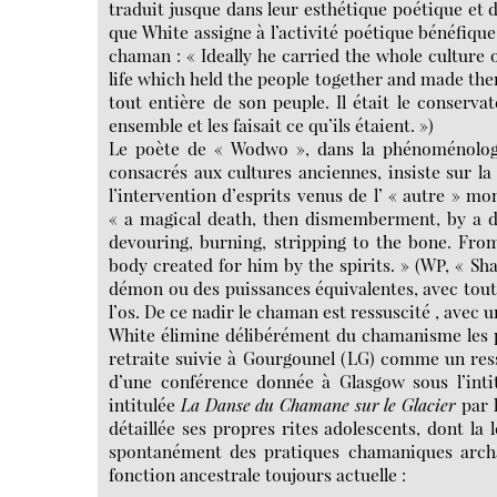
traduit jusque dans leur esthétique poétique et 
que White assigne à l’activité poétique bénéfique
chaman : « Ideally he carried the whole culture 
life which held the people together and made them
tout entière de son peuple. Il était le conserva
ensemble et les faisait ce qu’ils étaient. »)
Le poète de « Wodwo », dans la phénoménolog
consacrés aux cultures anciennes, insiste sur l
l’intervention d’esprits venus de l’ « autre » m
« a magical death, then dismemberment, by a de
devouring, burning, stripping to the bone. Fro
body created for him by the spirits. » (WP, « 
démon ou des puissances équivalentes, avec toutes
l’os. De ce nadir le chaman est ressuscité , avec u
White élimine délibérément du chamanisme les pr
retraite suivie à Gourgounel (LG) comme un res
d’une conférence donnée à Glasgow sous l’inti
intitulée
La Danse du Chamane sur le Glacier
par l
détaillée ses propres rites adolescents, dont la l
spontanément des pratiques chamaniques archaïq
fonction ancestrale toujours actuelle :