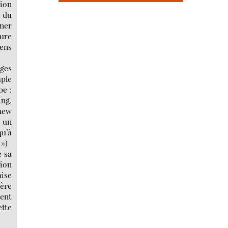
tion
t du
nner
ture
gens
ges
mple
pe :
ing,
 new
r un
qu’à
 »)
e sa
sion
ise
ière
ient
ette