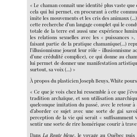
« Le chaman connaît une identité plus vaste que 
cela qui lui permet, en procurant à cette communa
imite les mouvements et les cris des animaux (...) 
cette recherche d’un langage complet qui le condui
totale de la terre est aussi une expérience lumine
les relations sexuelles avec les « puissances »
faisant partie de la pratique chamanique(...) rep
l’illusionnisme jouent leur rôle - illusionnisme 
d’une crédulité complice), ce qui donne au chama
lui permet de donner une manifestation artistique
surtout, sa voix (...) »
À propos du plasticien Joseph Beuys, White poursu
« Ce que je vois chez lui ressemble à ce que j’év
tradition archaïque, et son utilisation anarchi
quelconque imitation du passé, avec le retour à 
d’aborder ce sujet avec une sorte de gai savo
perception de la vie qui serait « suffisamment
sentir une sorte de rire homérique courir à traver
Dans
La Route bleue
, le voyage au Québec puis 