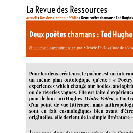
La Revue des Ressources
Accueil
>
Dossiers
>
Kenneth White
>
Deux poètes chamans : Ted Hughes
Deux poètes chamans : Ted Hughe
dimanche 6 novembre 2022
, par
Michèle Duclos
(Date de rédac
Pour les deux créateurs, le poème est un interm
un même plan ontologique qu’eux : « Poetry 
experiences which change our bodies, and spirit
ou de rêveries vagues. Elle est faite d’expéri
pour de bon . ») (Hughes,
Winter Pollen
, « Poetr
d’un point de vue littéraire, mais anthropolo
sont en fait cosmologiques bien avant d’être
originelles, elle devient de la simple littérature 
I
ssus tous deux des marges celtes de la Grande-