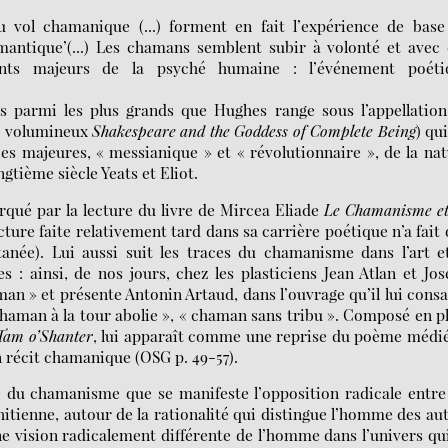
u vol chamanique (...) forment en fait l’expérience de bas
tique’(...) Les chamans semblent subir à volonté et avec 
rants majeurs de la psyché humaine : l’événement poéti
 parmi les plus grands que Hughes range sous l’appellation
e volumineux
Shakespeare and the Goddess of Complete Being
) qui
es majeures, « messianique » et « révolutionnaire », de la na
ingtième siècle Yeats et Eliot.
ué par la lecture du livre de Mircea Eliade
Le Chamanisme et
ture faite relativement tard dans sa carrière poétique n’a fait
anée). Lui aussi suit les traces du chamanisme dans l’art e
s : ainsi, de nos jours, chez les plasticiens Jean Atlan et Jo
man » et présente Antonin Artaud, dans l’ouvrage qu’il lui cons
haman à la tour abolie », « chaman sans tribu ». Composé en p
Tam o’Shanter
, lui apparaît comme une reprise du poème médi
n récit chamanique (OSG p. 49-57).
du chamanisme que se manifeste l’opposition radicale entre
tienne, autour de la rationalité qui distingue l’homme des au
e vision radicalement différente de l’homme dans l’univers qu