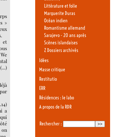
Littérature et folie
Marguerite Duras
orps
Océan indien
es »
Romantisme allemand
deux
.
Sarajevo - 20 ans après
e et
Scènes islandaises
Nous
Z Dossiers archivés
 We
Idées
ntal
...)
Masse critique
Restitutio
déjà
ERR
par
Résidences : le labo
.14)
A propos de la RDR
ui a
 qui
côté
Rechercher :
, on
que.