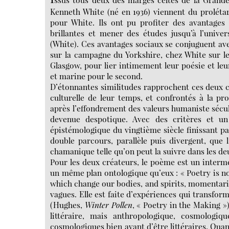
Kenneth White (né en 1936) viennent du prolétari
pour White. Ils ont pu profiter des avantages 
brillantes et mener des études jusqu’à l’univ
(White). Ces avantages sociaux se conjuguent av
sur la campagne du Yorkshire, chez White sur le 
Glasgow, pour lier intimement leur poésie et leu
et marine pour le second.
D’étonnantes similitudes rapprochent ces deux c
culturelle de leur temps, et confrontés à la pr
après l’effondrement des valeurs humaniste sécul
devenue despotique. Avec des critères et un 
épistémologique du vingtième siècle finissant p
double parcours, parallèle puis divergent, que 
chamanique telle qu’on peut la suivre dans les de
Pour les deux créateurs, le poème est un interm
un même plan ontologique qu’eux : « Poetry is no
which change our bodies, and spirits, momentarily
vagues. Elle est faite d’expériences qui transfo
(Hughes,
Winter Pollen
, « Poetry in the Making »
littéraire, mais anthropologique, cosmologi
cosmologiques bien avant d’être littéraires. Quan