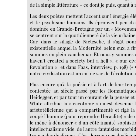
de la simple littérature - ce dont je puis, quant à
Les deux poètes mettent l’accent sur l’énergie é
et le psychisme humains. Ils éprouvent peu d’aff
dominée en Grande-Bretagne par un « Movement »
se centrent sur la quotidienneté de la vie urbai
Car, dans le sillage de Nietzsche, il s’agit pou
existentielle auquel la Modernité, selon eux, a fi
sommes en plein cauchemar. Et nous y sommes d
haven’t created a society but a hell », « our ci
Revolution », et dans Faas, interview, p. 198) («
notre civilisation est un cul de sac de l’évolution »
Plus encore qu’à la poésie et à l’art de leur tem
contestée au siècle passé par les Romantique
Heidegger, et par tout un courant de la pensée et
White attribue la « cacotopie » qu’est devenue l
aristotélicienne qui a compartimenté et figé la
coupé l’homme (pour reprendre Héraclite) « de ce q
le mène à dénoncer « d’un côté inanité sophistiqu
intellectualisme vide, de l’autre fantaisies morb
trouve des dualismes. C’est lorsque ces dualisme