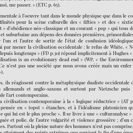
 moi, me passer. » (ETC p. 65).
lémentale à l’oeuvre tant dans le monde physique que dans le c
inités pour la scène culturelle des « fifties » et des « sixti
 d’obédience néo-classique et un courant « pop » qui tous 
ne et suburbaine aux dépens des données premières, primordiales
r l’un et l’autre de sortir de l’état de confusion idéologiqu
ni par mener la civilisation occidentale : le refus de White, « 
epuis longtemps » (FD p.30) répond implicitement à Hughes «
vilisation is an evolutionary dead end » (WP, « the Environme
 Ce n’est pas une société que nous avons créée mais un enfer (
).
ps, ils réagissent contre la métaphysique dualiste occidentale 
s allemands et anglo-saxons et surtout par Nietzsche puis 
 de l’art contemporains.
a civilisation contemporaine à la « logique réductrice » (AT p
 pensée en « topoï » étanches, et à l’idéalisme platonicien q
ui lui est le plus proche ». Il se livre à une « culturanalyse »
ée et polie, de l’autre vulgarité et violence grossière ; d’un 
ides. Partout où la pleine nature des hommes n’est pas comprise
s atteignent des points extrêmes que survient la fin d’une épo