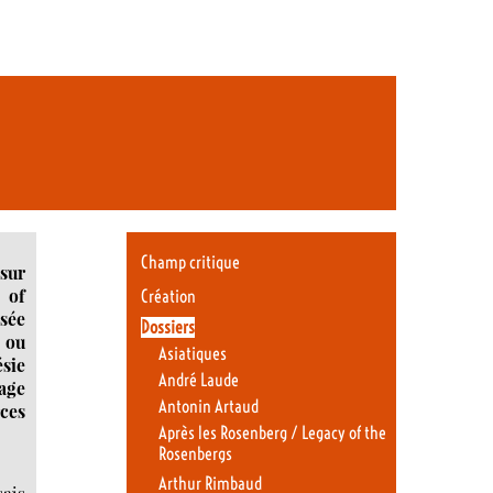
Champ critique
 sur
 of
Création
nsée
Dossiers
t ou
Asiatiques
ésie
André Laude
age
Antonin Artaud
ces
Après les Rosenberg / Legacy of the
Rosenbergs
Arthur Rimbaud
sais