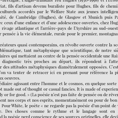
at, fils d’artisan devenu buraliste pour Hughes, fils de chem
culturels accordés par le Welfare State aux jeunes intellige
ersité, de Cambridge (Hughes), de Glasgow et Munich puis Pa
ec ceux d’une enfance et d’une adolescence ouvertes, chez Hu
rivage atlantique et l’arrière-pays de l’Ayrshire au sud-oues
r pensée à la vie élémentale, rurale pour le premier, montagn
réateurs quasi contemporains, en révolte ouverte contre la s
oblématique, tant métaphysique que scientifique, de notre si
aires qui mettaient au centre de la pensée occidentale une Ra
diagnostic très proches au départ, ils répondent à l’atte
ar des attitudes métaphysiques diamétralement opposées. C’es
l’on va tenter de retracer ici en prenant pour référence la p
ux oeuvres.
édiaire agissant entre l’homme et le cosmos, en quelque sorte
t made out of thought or casual fancies. It is made of experie
 or for good. » (La poésie n’est pas faite de pensée ou de rêve
rment nos corps et nos esprits, momentanément ou pour de bon 
) Pour White, le poète « ne regarde pas la poésie d’un point de
que. Des choses comme le rythme et le langage sont en f
d la poésie perd conscience de ses sources originelles, elle dev