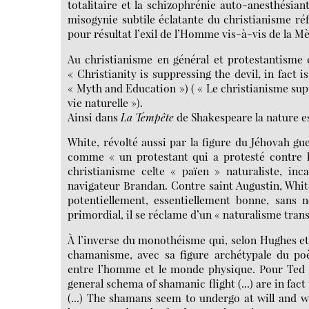
totalitaire et la schizophrénie auto-anesthésiante
misogynie subtile éclatante du christianisme ré
pour résultat l’exil de l’Homme vis-à-vis de la Mè
Au christianisme en général et protestantisme 
« Christianity is suppressing the devil, in fact 
« Myth and Education ») ( « Le christianisme suppr
vie naturelle »).
Ainsi dans
La Tempête
de Shakespeare la nature es
White, révolté aussi par la figure du Jéhovah gue
comme « un protestant qui a protesté contre le
christianisme celte « païen » naturaliste, in
navigateur Brandan. Contre saint Augustin, Whit
potentiellement, essentiellement bonne, sans 
primordial, il se réclame d’un « naturalisme tra
À l’inverse du monothéisme qui, selon Hughes et
chamanisme, avec sa figure archétypale du poè
entre l’homme et le monde physique. Pour Ted H
general schema of shamanic flight (...) are in fa
(...) The shamans seem to undergo at will and w