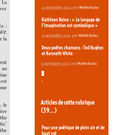
« La
24 novembre 2022
, par
avec
Michèle Duclos
Kathleen Raine : « Le langage de
ée :
l’imagination est symbolique »
(WP,
12 novembre 2022
, par
Michèle Duclos
e la
Deux poètes chamans : Ted Hughes
et Kenneth White
ment
6 novembre 2022
, par
Michèle Duclos
e au
<
ine
 est
>
sme
Articles de cette rubrique
, le
(39…)
ère
 the
tic’
Pour une poétique de plein air et de
 the
haut vol