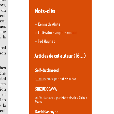
gow,
Mots-clés
, du
ent
ussi
•
Kenneth White
ques
ique
•
Littérature anglo-saxonne
a la
•
Ted Hughes
onal
 son
Articles de cet auteur
(16…)
ghes
Self-discharged
yché
ntal
30 mars 2023
, par
Michèle Duclos
form
tion
SHIZUE OGAWA
 of
16 février 2023
, par
,
Michèle Duclos
Shizue
 Man
Ogawa
 la
ment
David Gascoyne