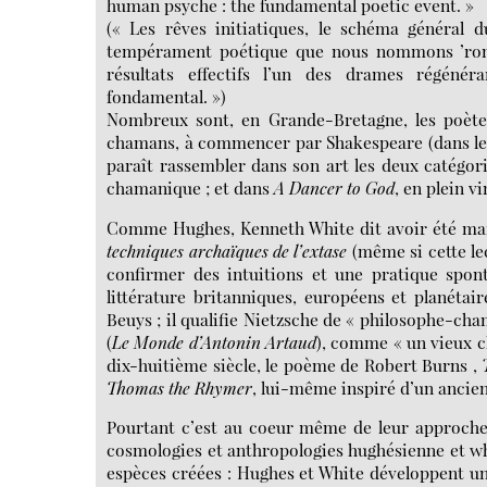
human psyche : the fundamental poetic event. »
(« Les rêves initiatiques, le schéma général d
tempérament poétique que nous nommons ’roman
résultats effectifs l’un des drames régéné
fondamental. »)
Nombreux sont, en Grande-Bretagne, les poètes
chamans, à commencer par Shakespeare (dans l
paraît rassembler dans son art les deux catégori
chamanique ; et dans
A Dancer to God
, en plein v
Comme Hughes, Kenneth White dit avoir été marq
techniques archaïques de l’extase
(même si cette lec
confirmer des intuitions et une pratique spont
littérature britanniques, européens et planétaire
Beuys ; il qualifie Nietzsche de « philosophe-cha
(
Le Monde d’Antonin Artaud
), comme « un vieux c
dix-huitième siècle, le poème de Robert Burns ,
Thomas the Rhymer
, lui-même inspiré d’un ancie
Pourtant c’est au coeur même de leur approche 
cosmologies et anthropologies hughésienne et whi
espèces créées : Hughes et White développent un