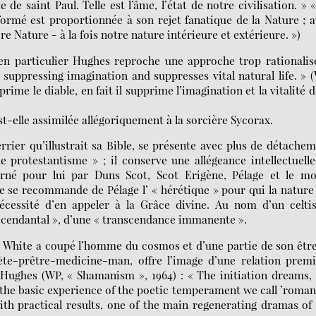
 de saint Paul. Telle est l’âme, l’état de notre civilisation. » 
formé est proportionnée à son rejet fanatique de la Nature ; 
re Nature - à la fois notre nature intérieure et extérieure. »)
en particulier Hughes reproche une approche trop rationalis
is suppressing imagination and suppresses vital natural life. » 
ime le diable, en fait il supprime l’imagination et la vitalité d
t-elle assimilée allégoriquement à la sorcière Sycorax.
rrier qu’illustrait sa Bible, se présente avec plus de détache
 protestantisme » ; il conserve une allégeance intellectuell
carné pour lui par Duns Scot, Scot Erigène, Pélage et le mo
e se recommande de Pélage l’ « hérétique » pour qui la nature
nécessité d’en appeler à la Grâce divine. Au nom d’un celti
nscendantal », d’une « transcendance immanente ».
 White a coupé l’homme du cosmos et d’une partie de son être
te-prêtre-medicine-man, offre l’image d’une relation premi
ughes (WP, « Shamanism », 1964) : « The initiation dreams,
ct the basic experience of the poetic temperament we call ’roman
ith practical results, one of the main regenerating dramas of