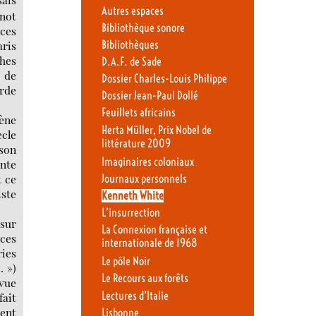
Autres espaces
inot
Bibliothèque sonore
nces
Bibliothèques
ris
ghes
D.A.F. de Sade
t de
Dossier Charles-Louis Philippe
arde
Dossier Jean-Paul Dollé
Feuillets africains
cène
Herta Müller, Prix Nobel de
ècle
littérature 2009
ison
Imaginaires coloniaux
nte
t ce
Journaux personnels
iste
Kenneth White
L’insurrection
 sur
La Connexion française et
nces
internationale de 1968
ries
Le pôle Noir
. »)
Le Recours aux forêts
 vue
Lectures d’Italie
ait
ient
Lisbonne