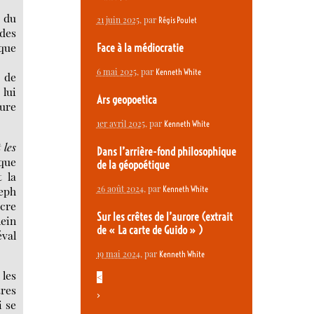
e du
21 juin 2025
, par
Régis Poulet
des
que
Face à la médiocratie
6 mai 2025
, par
Kenneth White
 de
 lui
Ars geopoetica
ture
1er avril 2025
, par
Kenneth White
 les
Dans l’arrière-fond philosophique
 que
de la géopoétique
t la
26 août 2024
, par
seph
Kenneth White
acre
Sur les crêtes de l’aurore (extrait
lein
de « La carte de Guido » )
éval
19 mai 2024
, par
Kenneth White
 les
<
tres
>
i se