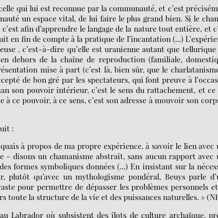
celle qui lui est reconnue par la communauté, et c’est précisé
uté un espace vital, de lui faire le plus grand bien. Si le ch
c’est afin d’apprendre le langage de la nature tout entière, et c
t en fin de compte à la pratique de l’incantation (...) L’expéri
use , c’est-à-dire qu’elle est uranienne autant que tellurique (
, en dehors de la chaîne de reproduction (familiale, domesti
résentation mise à part (c’est là, bien sûr, que le charlatanism
accepté de bon gré par les spectateurs, qui font preuve à l’occa
n son pouvoir intérieur, c’est le sens du rattachement, et ce
 à ce pouvoir, à ce sens, c’est son adresse à mouvoir son corp
it :
oquais à propos de ma propre expérience, à savoir le lien avec
que - disons un chamanisme abstrait, sans aucun rapport avec
des formes symboliques données (...) En insistant sur la néces
ir, plutôt qu’avec un mythologisme pondéral, Beuys parle d’
 vaste pour permettre de dépasser les problèmes personnels e
s toute la structure de la vie et des puissances naturelles. » (N
au Labrador où subsistent des îlots de culture archaïque, p