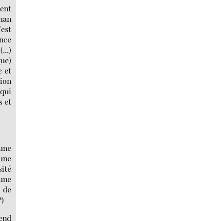
ment
aman
’est
ence
...)
que)
e et
sion
 qui
s et
 une
 une
sité
une
t de
P)
rend