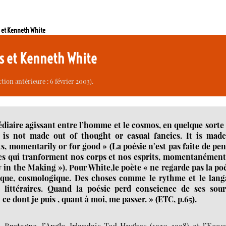
 et Kenneth White
s et Kenneth White
tion antérieure : 6 février 2003).
édiaire agissant entre l’homme et le cosmos, en quelque sorte
is not made out of thought or casual fancies. It is made
s, momentarily or for good » (La poésie n’est pas faite de pe
ences qui tranforment nos corps et nos esprits, momentanémen
y in the Making »). Pour White,le poète « ne regarde pas la po
gique, cosmologique. Des choses comme le rythme et le lang
 littéraires. Quand la poésie perd conscience de ses sour
- ce dont je puis , quant à moi, me passer. » (ETC, p.65).
Bretagne, l’Anglo-Irlandais Ted Hughes (1930-1998) et l’Ecos