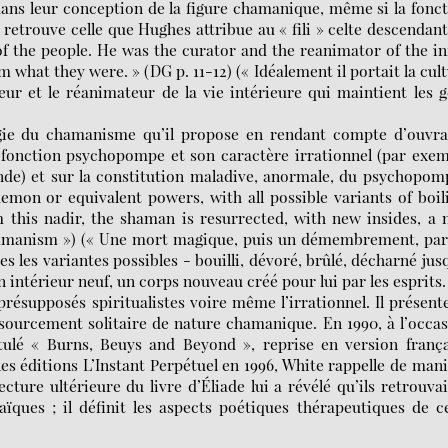
dans leur conception de la figure chamanique, même si la fonc
 retrouve celle que Hughes attribue au « fili » celte descendan
of the people. He was the curator and the reanimator of the i
 what they were. » (DG p. 11-12) (« Idéalement il portait la cul
teur et le réanimateur de la vie intérieure qui maintient les 
ie du chamanisme qu’il propose en rendant compte d’ouvra
a fonction psychopompe et son caractère irrationnel (par exe
onde) et sur la constitution maladive, anormale, du psychopom
mon or equivalent powers, with all possible variants of boil
m this nadir, the shaman is resurrected, with new insides, a
Shamanism ») (« Une mort magique, puis un démembrement, pa
 les variantes possibles - bouilli, dévoré, brûlé, décharné jus
n intérieur neuf, un corps nouveau créé pour lui par les esprits.
ésupposés spiritualistes voire même l’irrationnel. Il présent
sourcement solitaire de nature chamanique. En 1990, à l’occa
tulé « Burns, Beuys and Beyond », reprise en version frança
es éditions L’Instant Perpétuel en 1996, White rappelle de man
ecture ultérieure du livre d’Éliade lui a révélé qu’ils retrouva
ues ; il définit les aspects poétiques thérapeutiques de c