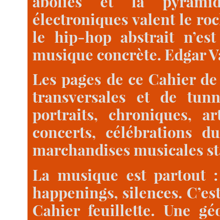
abolies et la pyrami
électroniques valent le rock
le hip-hop abstrait n’es
musique concrète. Edgar Var
Les pages de ce Cahier de
transversales et de tunn
portraits, chroniques, ar
concerts, célébrations d
marchandises musicales st
La musique est partout : 
happenings, silences. C’es
Cahier feuillette. Une g