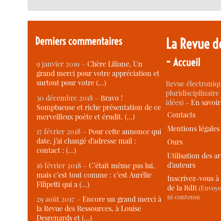
Derniers commentaires
La Revue d
-
Accueil
9 janvier 2019 –
Chère Liliane, Un
grand merci pour votre appréciation et
surtout pour votre (…)
Revue électroniqu
pluridisciplinaire 
30 décembre 2018 –
Bravo !
idées) -
En savoi
Somptueuse et riche présentation de ce
Contacts
merveilleux poète et érudit. (…)
Mentions légales
17 février 2018 –
Pour cette annonce qui
date, j’ai changé d’adresse mail :
Ours
contact : (…)
Utilisation des ar
d’auteurs
16 février 2018 –
C’était même pas lui,
mais c’est tout comme : c’est Aurélie
Inscrivez-vous à 
Filipetti qui a (…)
de la RdR
(Envoye
ni contenu)
29 août 2017 –
Encore un grand merci à
la Revue des Ressources, à Louise
Desrenards et (…)