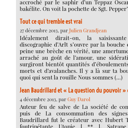
accroché par le saphir d’un Teppaz Oscar
bakélite. On voit la pochette de Sgt. Pepper
Tout ce qui tremble est vrai
27 décembre 2013, par
Julien Grandjean
Idéalement dirait-on, la saisissant
discographie d’Arlt s’ouvre par la bouche e
peine une brèche en vérité, une amertume
arraché au goût de l’amour, une sidérat
surgiront bientôt quantités d’éboulements
morts et d’avalanches. Il y a là sur ta bo
quoi qui sent la rouille Nous sommes (…)
Jean Baudrillard et « La question du pouvoir » 
4 décembre 2013, par
Guy Darol
Auteur feu de salve de La société de co
puis de La consommation des signes 
Baudrillard fut le créateur avec Hubert 
foutripétante Utopie [ ** ]. Satrap