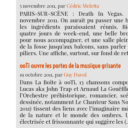
5 novembre 2011, par
Cédric Meletta
PARIS-SUR-SCÈNE : Death In Vegas. L
novembre 2011. On aurait pu passer une b
les ingrédients paraissaient réunis. B
quatre jours de week-end, une belle bro
pour nous accompagner, et une salle ple
de la fosse jusqu’aux balcons, sans parle
piliers. Une affiche, surtout, sur fond de re
ooTi ouvre les portes de la musique grisante
19 octobre 2011, par
Guy Darol
Dans La Boîte à ooTi, 13 chansons comp
Lucas aka John Trap et Arnaud La Gouëffl
l’Orchestre préhistorique, romancier, sc
dessinée, notamment Le Chanteur Sans Nom
2011) tissent des liens avec l’imaginaire mé
de la nature et le monde des ombres. U
électrisée et frissonnante qui suggère les (