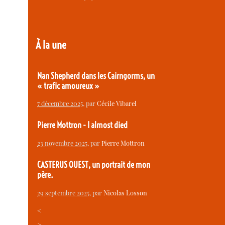
À la une
Nan Shepherd dans les Cairngorms, un
« trafic amoureux »
7 décembre 2025
, par
Cécile Vibarel
Pierre Mottron - I almost died
23 novembre 2025
, par
Pierre Mottron
CASTERUS OUEST, un portrait de mon
père.
29 septembre 2025
, par
Nicolas Losson
<
>