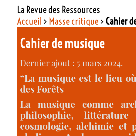
La Revue des Ressources
Accueil
>
Masse critique
>
Cahier d
Cahier de musique
Dernier ajout : 5 mars 2024.
“La musique est le lieu où
des Forêts
La musique comme archi
philosophie, littératur
cosmologie, alchimie et po