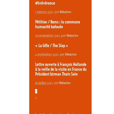
#Irrévérence
7 janvier 2015
, par
Rédaction
Pétition / Roms : la commune
humanité bafouée
29 septembre 2013
, par
Rédaction
« La Gifle / The Slap »
4 septembre 2013
, par
Rédaction
Lettre ouverte à François Hollande
à la veille de la visite en France du
Président birman Thein Sein
16 juillet 2013
, par
Rédaction
<
>