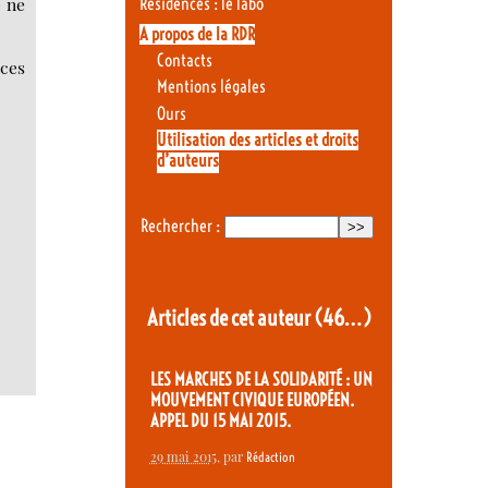
e ne
Résidences : le labo
A propos de la RDR
Contacts
ces
Mentions légales
Ours
Utilisation des articles et droits
d’auteurs
Rechercher :
Articles de cet auteur
(46…)
LES MARCHES DE LA SOLIDARITÉ : UN
MOUVEMENT CIVIQUE EUROPÉEN.
APPEL DU 15 MAI 2015.
29 mai 2015
, par
Rédaction