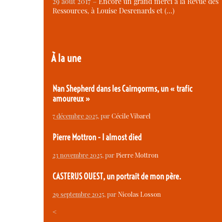
29 août 2017 –
Encore un grand merci à la Revue des
Ressources, à Louise Desrenards et (…)
À la une
Nan Shepherd dans les Cairngorms, un « trafic
amoureux »
7 décembre 2025
, par
Cécile Vibarel
Pierre Mottron - I almost died
23 novembre 2025
, par
Pierre Mottron
CASTERUS OUEST, un portrait de mon père.
29 septembre 2025
, par
Nicolas Losson
<