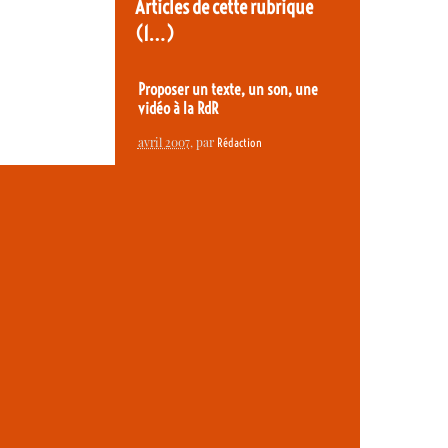
Articles de cette rubrique
(1…)
Proposer un texte, un son, une
vidéo à la RdR
avril 2007
, par
Rédaction