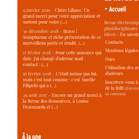
-
Accueil
9 janvier 2019 –
Chère Liliane, Un
grand merci pour votre appréciation et
surtout pour votre (…)
Revue électroniqu
pluridisciplinaire 
30 décembre 2018 –
Bravo !
idées) -
En savoi
Somptueuse et riche présentation de ce
Contacts
merveilleux poète et érudit. (…)
Mentions légales
17 février 2018 –
Pour cette annonce qui
date, j’ai changé d’adresse mail :
Ours
contact : (…)
Utilisation des ar
d’auteurs
16 février 2018 –
C’était même pas lui,
mais c’est tout comme : c’est Aurélie
Inscrivez-vous à 
Filipetti qui a (…)
de la RdR
(Envoye
ni contenu)
29 août 2017 –
Encore un grand merci à
la Revue des Ressources, à Louise
Desrenards et (…)
À la une