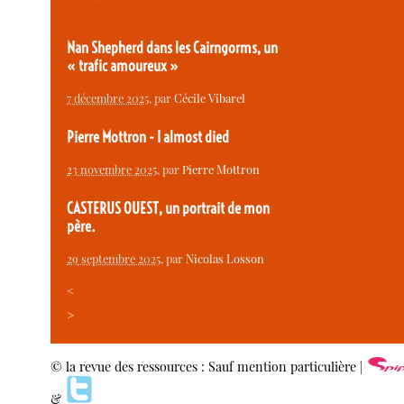
Nan Shepherd dans les Cairngorms, un
« trafic amoureux »
7 décembre 2025
, par
Cécile Vibarel
Pierre Mottron - I almost died
23 novembre 2025
, par
Pierre Mottron
CASTERUS OUEST, un portrait de mon
père.
29 septembre 2025
, par
Nicolas Losson
<
>
© la revue des ressources : Sauf mention particulière |
&