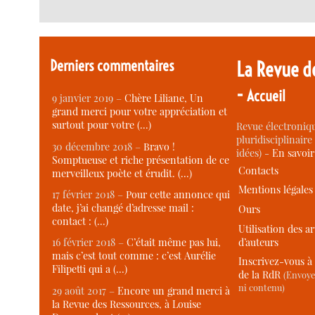
Derniers commentaires
La Revue d
-
Accueil
9 janvier 2019 –
Chère Liliane, Un
grand merci pour votre appréciation et
surtout pour votre (…)
Revue électroniqu
pluridisciplinaire 
30 décembre 2018 –
Bravo !
idées) -
En savoi
Somptueuse et riche présentation de ce
Contacts
merveilleux poète et érudit. (…)
Mentions légales
17 février 2018 –
Pour cette annonce qui
date, j’ai changé d’adresse mail :
Ours
contact : (…)
Utilisation des ar
d’auteurs
16 février 2018 –
C’était même pas lui,
mais c’est tout comme : c’est Aurélie
Inscrivez-vous à 
Filipetti qui a (…)
de la RdR
(Envoye
ni contenu)
29 août 2017 –
Encore un grand merci à
la Revue des Ressources, à Louise