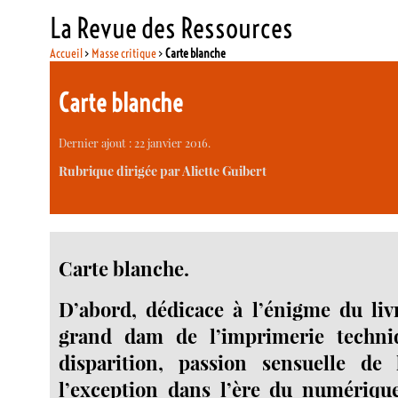
La Revue des Ressources
Accueil
>
Masse critique
>
Carte blanche
Carte blanche
Dernier ajout : 22 janvier 2016.
Rubrique dirigée par Aliette Guibert
Carte blanche.
D’abord, dédicace à l’énigme du liv
grand dam de l’imprimerie techni
disparition, passion sensuelle de l
l’exception dans l’ère du numérique