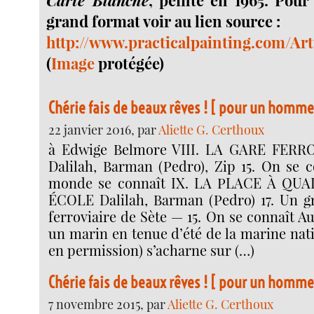
Carte Blanche
, peinte en 1965. Pour
grand format voir au lien source :
http://www.practicalpainting.com/Ar
(
Image
protégée)
Chérie fais de beaux rêves ! [ pour un homme 
22 janvier 2016, par
Aliette G. Certhoux
à Edwige Belmore VIII. LA GARE FERR
Dalilah, Barman (Pedro), Zip 15. On se c
monde se connaît IX. LA PLACE À QU
ÉCOLE Dalilah, Barman (Pedro) 17. Un g
ferroviaire de Sète — 15. On se connaît Au
un marin en tenue d’été de la marine nat
en permission) s’acharne sur (…)
Chérie fais de beaux rêves ! [ pour un homme 
7 novembre 2015, par
Aliette G. Certhoux