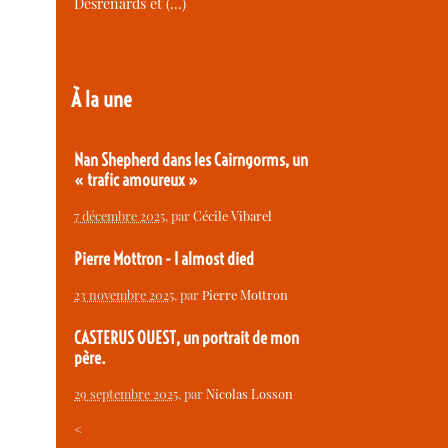
Desrenards et (…)
À la une
Nan Shepherd dans les Cairngorms, un
« trafic amoureux »
7 décembre 2025
, par
Cécile Vibarel
Pierre Mottron - I almost died
23 novembre 2025
, par
Pierre Mottron
CASTERUS OUEST, un portrait de mon
père.
29 septembre 2025
, par
Nicolas Losson
<