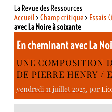
La Revue des Ressources
Accueil
>
Champ critique
>
Essais (
avec La Noire à soixante
En cheminant avec La Noi
UNE COMPOSITION 
DE PIERRE HENRY / 
vendredi 11 juillet 2025
, par
Lio