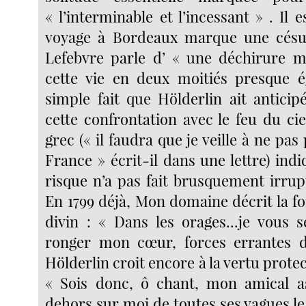
« l’interminable et l’incessant » . Il e
voyage à Bordeaux marque une césur
Lefebvre parle d’ « une déchirure m
cette vie en deux moitiés presque é
simple fait que Hölderlin ait anticip
cette confrontation avec le feu du cie
grec (« il faudra que je veille à ne pas
France » écrit-il dans une lettre) ind
risque n’a pas fait brusquement irrup
En 1799 déjà, Mon domaine décrit la f
divin : « Dans les orages...je vous 
ronger mon cœur, forces errantes d
Hölderlin croit encore à la vertu prote
« Sois donc, ô chant, mon amical asi
dehors sur moi de toutes ses vagues l