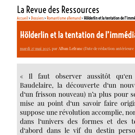
La Revue des Ressources
Accueil
>
Dossiers
>
Romantisme allemand
>
Hölderlin et la tentation de l’imm
Hölderlin et la tentation de l’imméd
mardi 27 mai 2025
, par
Alban Lefranc
(Date de rédaction antérieure 
« Il faut observer aussitôt qu‘en
Baudelaire, la découverte d‘un nouv
d‘un frisson nouveau) n’a plus pour s
mise au point d‘un savoir faire origi
suppose une révolution accomplie, no
dans l‘univers des formes et des t
d‘abord dans le vif du destin perso