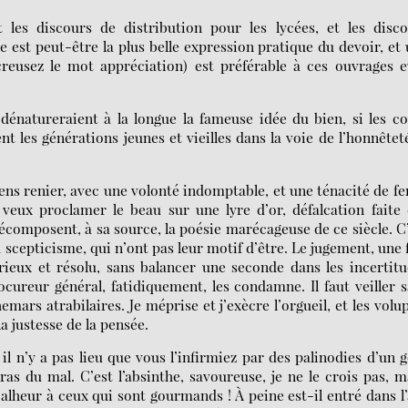
 les discours de distribution pour les lycées, et les disco
se est peut-être la plus belle expression pratique du devoir, et
reusez le mot appréciation) est préférable à ces ouvrages 
énatureraient à la longue la fameuse idée du bien, si les c
nt les générations jeunes et vieilles dans la voie de l’honnêtet
iens renier, avec une volonté indomptable, et une ténacité de fer
 veux proclamer le beau sur une lyre d’or, défalcation faite
 décomposent, à sa source, la poésie marécageuse de ce siècle. C
u scepticisme, qui n’ont pas leur motif d’être. Le jugement, une 
rieux et résolu, sans balancer une seconde dans les incertit
cureur général, fatidiquement, les condamne. Il faut veiller 
mars atrabilaires. Je méprise et j’exècre l’orgueil, et les volu
la justesse de la pensée.
il n’y a pas lieu que vous l’infirmiez par des palinodies d’un 
ras du mal. C’est l’absinthe, savoureuse, je ne le crois pas, m
alheur à ceux qui sont gourmands ! À peine est-il entré dans l