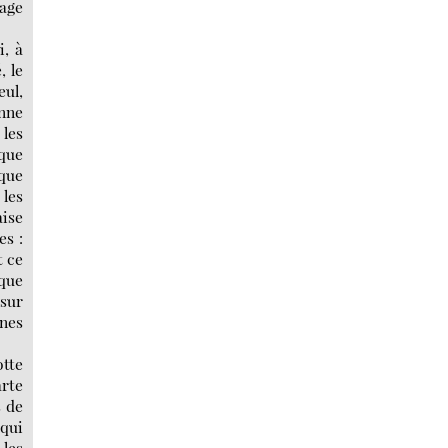
sage
i, à
, le
eul,
onne
 les
 que
 que
les
aise
es :
t ce
aque
 sur
ines
otte
arte
s de
 qui
 les