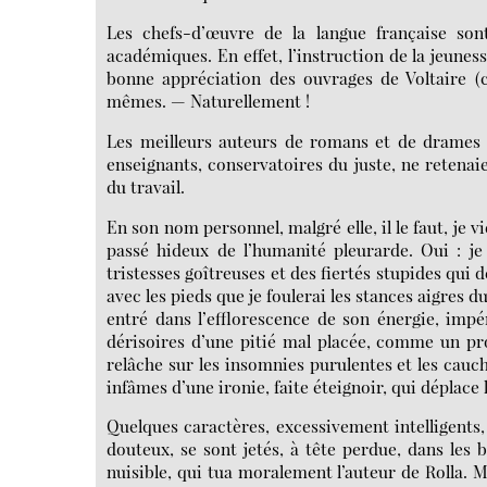
Les chefs-d’œuvre de la langue française sont
académiques. En effet, l’instruction de la jeunes
bonne appréciation des ouvrages de Voltaire (c
mêmes. — Naturellement !
Les meilleurs auteurs de romans et de drames d
enseignants, conservatoires du juste, ne retenaie
du travail.
En son nom personnel, malgré elle, il le faut, je v
passé hideux de l’humanité pleurarde. Oui : je
tristesses goîtreuses et des fiertés stupides qui
avec les pieds que je foulerai les stances aigres d
entré dans l’efflorescence de son énergie, impé
dérisoires d’une pitié mal placée, comme un pro
relâche sur les insomnies purulentes et les cauche
infâmes d’une ironie, faite éteignoir, qui déplace 
Quelques caractères, excessivement intelligents, 
douteux, se sont jetés, à tête perdue, dans les b
nuisible, qui tua moralement l’auteur de Rolla. M