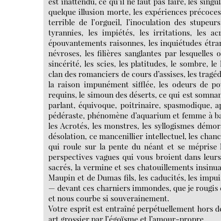
est inattendu, ce qu’il ne faut pas faire, les si
quelque illusion morte, les expériences précoce
terrible de l’orgueil, l’inoculation des stupeur
tyrannies, les impiétés, les irritations, les a
épouvantements raisonnes, les inquiétudes étrang
névroses, les filières sanglantes par lesquelles 
sincérité, les scies, les platitudes, le sombre, l
clan des romanciers de cours d’assises, les tragé
la raison impunément sifflée, les odeurs de poul
requins, le simoun des déserts, ce qui est somn
parlant, équivoque, poitrinaire, spasmodique, 
pédéraste, phénomène d’aquarium et femme à barb
les Acrotés, les monstres, les syllogismes démora
désolation, ce mancenillier intellectuel, les chan
qui roule sur la pente du néant et se méprise 
perspectives vagues qui vous broient dans leurs
sacrés, la vermine et ses chatouillements insinu
Maupin et de Dumas fils, les caducités, les impui
— devant ces charniers immondes, que je rougis 
et nous courbe si souverainement.
Votre esprit est entraîné perpétuellement hors de
art grossier par l’égoïsme et l’amour-propre.