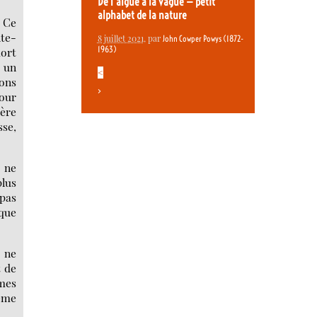
De l’algue à la vague — petit
alphabet de la nature
. Ce
nte-
8 juillet 2021
, par
John Cowper Powys (1872-
1963)
mort
t un
<
ions
>
pour
ière
sse,
e ne
plus
 pas
 que
l ne
t de
mes
même