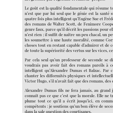
Le goût est la qualité fondamentale qui résume tout
n’est que par lui seul que le génie est la santé 
quatre fois plus intelligent qu’Eugène Sue et Fré
des romans de Walter Scott, de Fenimore Cooper
genre faux, parce qu’il décrit les passions pour 
n’est rien ; il suffit de naître un peu chacal, un
les soumettre à une haute moralité, comme Cornei
choses tout en restant capable d’admirer et de c
de toute la supériorité des vertus sur les vices, ce
Par cela seul qu’un professeur de seconde se di
voudrais pas avoir fait des romans pareils à c
intelligent qu’Alexandre Dumas et Balzac. Par c
chanter les difformités physiques et intellectuelle
Victor Hugo, s’il n’avait fait que des romans, des 
Alexandre Dumas fils ne fera jamais, au grand j
connaît pas ce que c’est que la morale. Elle ne tra
plume tout ce qu’il a écrit jusqu’ici, en com
compétents : je soutiens qu’un bon élève de sec
dans la sale question des courtisanes.