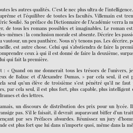
es les autres qualités. C’est le nec plus ultra de l’intelligence
suprême et l’équilibre de toutes les facultés. Villemain est tre
déric Soulié. Sa préface du Dictionnaire de l’Académie verra la 
, de tous les romans possibles et imaginables. Le roman es
elles-mêmes : la conclusion morale est absente. Décrire les pass
 peu vautour, un peu panthère. Nous n’y tenons pas. Les décrire, 
lle, est autre chose. Celui qui s’abstiendra de faire la prem
omprendre ceux à qui il est donné de faire la deuxième, surpa
lui qui fait la première.
t : « Quand on me donnerait tous les trésors de l’univers, j
eux de Balzac et d’Alexandre Dumas, » par cela seul, il est 
ela seul qu’un élève de troisième s’est pénétré qu’il ne faut
s, par cela seul, il est plus fort, plus capable, plus intelligent
drames et des lettres.
amais, un discours de distribution des prix pour un lycée. I
nsige pas. S’il le faisait, il devrait auparavant biffer d’un trai
mençant par ses Préfaces absurdes. Réunissez un jury d’hom
onde est plus fort que lui dans n’importe quoi, même dans la 