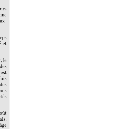
urs
 une
eux-
orps
é et
, le
 des
’est
fois
udes
sans
ptés
goût
ais,
’âge