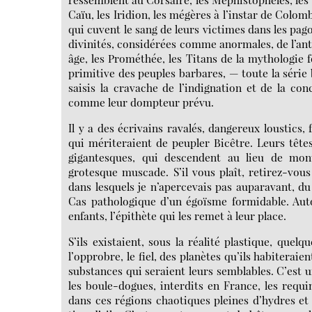
Caïu, les Iridion, les mégères à l’instar de Colo
qui cuvent le sang de leurs victimes dans les pago
divinités, considérées comme anormales, de l’an
âge, les Prométhée, les Titans de la mythologie 
primitive des peuples barbares, — toute la série 
saisis la cravache de l’indignation et de la co
comme leur dompteur prévu.
Il y a des écrivains ravalés, dangereux loustics,
qui mériteraient de peupler Bicêtre. Leurs têtes
gigantesques, qui descendent au lieu de mon
grotesque muscade. S’il vous plaît, retirez-vou
dans lesquels je n’apercevais pas auparavant, du
Cas pathologique d’un égoïsme formidable. Auto
enfants, l’épithète qui les remet à leur place.
S’ils existaient, sous la réalité plastique, quelq
l’opprobre, le fiel, des planètes qu’ils habiteraie
substances qui seraient leurs semblables. C’est
les boule-dogues, interdits en France, les requ
dans ces régions chaotiques pleines d’hydres et 