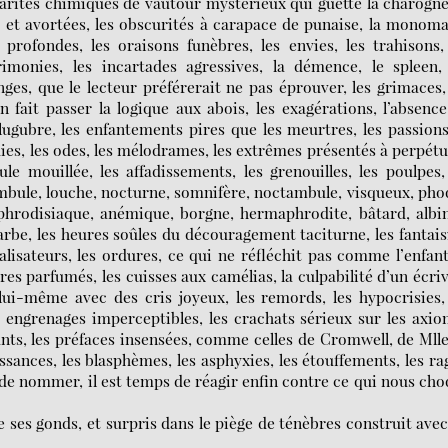
ngularités chimiques de vautour mystérieux qui guette la charogn
s et avortées, les obscurités à carapace de punaise, la monom
s profondes, les oraisons funèbres, les envies, les trahisons,
crimonies, les incartades agressives, la démence, le spleen,
es, que le lecteur préférerait ne pas éprouver, les grimaces,
on fait passer la logique aux abois, les exagérations, l’absenc
e lugubre, les enfantements pires que les meurtres, les passions
dies, les odes, les mélodrames, les extrêmes présentés à perpétu
e mouillée, les affadissements, les grenouilles, les poulpes,
ambule, louche, nocturne, somnifère, noctambule, visqueux, ph
aphrodisiaque, anémique, borgne, hermaphrodite, bâtard, albi
e, les heures soûles du découragement taciturne, les fantais
lisateurs, les ordures, ce qui ne réfléchit pas comme l’enfant
cres parfumés, les cuisses aux camélias, la culpabilité d’un écri
lui-même avec des cris joyeux, les remords, les hypocrisies,
 engrenages imperceptibles, les crachats sérieux sur les axi
ants, les préfaces insensées, comme celles de Cromwell, de Mll
ssances, les blasphèmes, les asphyxies, les étouffements, les ra
de nommer, il est temps de réagir enfin contre ce qui nous ch
 ses gonds, et surpris dans le piège de ténèbres construit ave