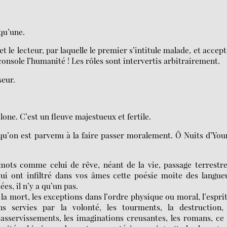
 qu’une.
t le lecteur, par laquelle le premier s’intitule malade, et accept
nsole l’humanité ! Les rôles sont intervertis arbitrairement.
seur.
lone. C’est un fleuve majestueux et fertile.
qu’on est parvenu à la faire passer moralement. Ô Nuits d’You
mots comme celui de rêve, néant de la vie, passage terrestre
qui ont infiltré dans vos âmes cette poésie moite des langue
es, il n’y a qu’un pas.
 la mort, les exceptions dans l’ordre physique ou moral, l’espri
ons servies par la volonté, les tourments, la destruction, 
s asservissements, les imaginations creusantes, les romans, ce