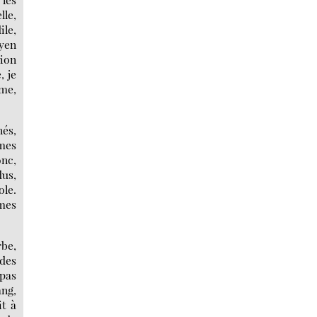
lle,
ile,
oyen
tion
, je
rme,
nés,
ômes
nc,
dus,
ole.
 mes
rbe,
 des
 pas
ang,
it à