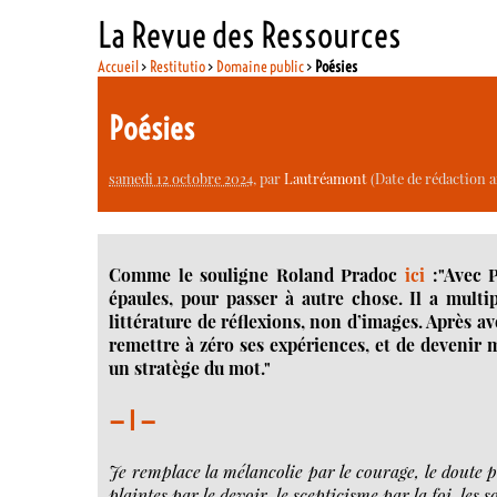
La Revue des Ressources
Accueil
>
Restitutio
>
Domaine public
>
Poésies
Poésies
samedi 12 octobre 2024
, par
Lautréamont
(Date de rédaction an
Comme le souligne Roland Pradoc
ici
:"Avec P
épaules, pour passer à autre chose. Il a multip
littérature de réflexions, non d’images. Après av
remettre à zéro ses expériences, et de devenir 
un stratège du mot."
— I —
Je remplace la mélancolie par le courage, le doute pa
plaintes par le devoir, le scepticisme par la foi, les