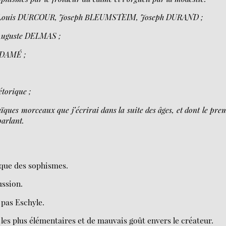
 Louis DURCOUR, Joseph BLEUMSTEIM, Joseph DURAND ;
Auguste DELMAS ;
c DAMÉ ;
torique ;
saïques morceaux que j’écrirai dans la suite des âges, et dont le pre
arlant.
 que des sophismes.
ussion.
 pas Eschyle.
es plus élémentaires et de mauvais goût envers le créateur.