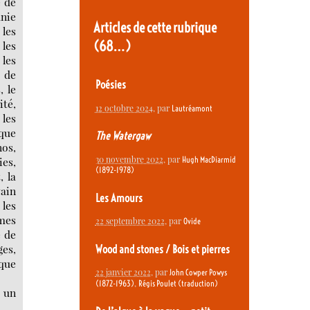
e de
anie
Articles de cette rubrique
 les
(68…)
 les
 les
e de
Poésies
, le
ité,
12 octobre 2024
, par
Lautréamont
 les
oque
The Watergaw
nos,
30 novembre 2022
, par
ies,
Hugh MacDiarmid
(1892-1978)
, la
vain
Les Amours
 les
omes
22 septembre 2022
, par
Ovide
e de
ges,
Wood and stones / Bois et pierres
oque
22 janvier 2022
, par
John Cowper Powys
,
(1872-1963)
Régis Poulet (traduction)
c un