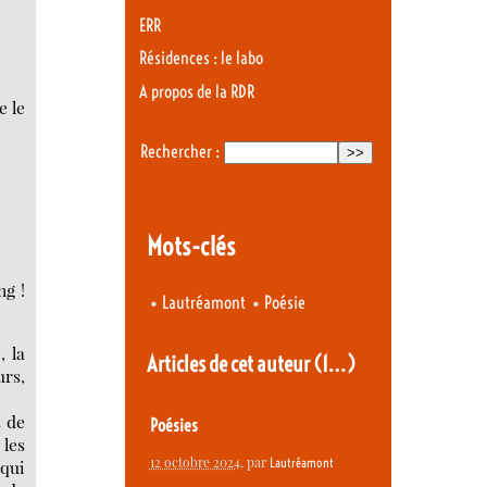
ERR
Résidences : le labo
A propos de la RDR
e le
Rechercher :
Mots-clés
ng !
•
•
Lautréamont
Poésie
, la
Articles de cet auteur
(1…)
urs,
t de
Poésies
les
12 octobre 2024
, par
Lautréamont
 qui