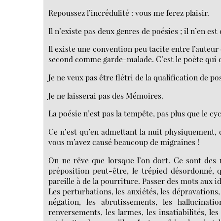
Repoussez l’incrédulité : vous me ferez plaisir.
Il n’existe pas deux genres de poésies ; il n’en est
Il existe une convention peu tacite entre l’auteur e
second comme garde-malade. C’est le poète qui co
Je ne veux pas être flétri de la qualification de po
Je ne laisserai pas des Mémoires.
La poésie n’est pas la tempête, pas plus que le cyc
Ce n’est qu’en admettant la nuit physiquement, 
vous m’avez causé beaucoup de migraines !
On ne rêve que lorsque l’on dort. Ce sont des 
préposition peut-être, le trépied désordonné, 
pareille à de la pourriture. Passer des mots aux idé
Les perturbations, les anxiétés, les dépravations,
négation, les abrutissements, les hallucinati
renversements, les larmes, les insatiabilités, le