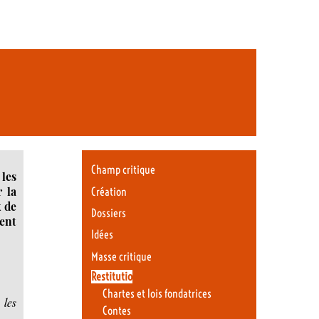
Champ critique
les
r la
Création
x de
Dossiers
ient
Idées
Masse critique
Restitutio
Chartes et lois fondatrices
 les
Contes