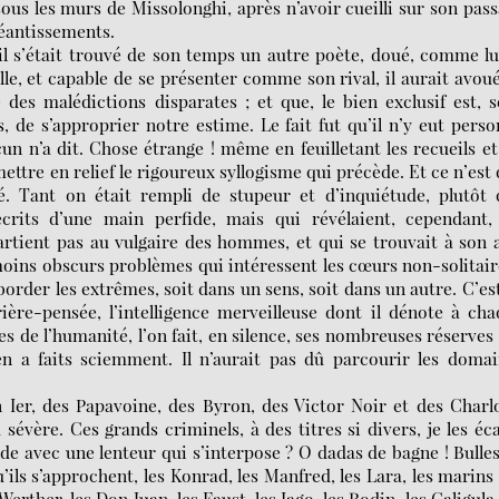
 sous les murs de Missolonghi, après n’avoir cueilli sur son pas
néantissements.
il s’était trouvé de son temps un autre poète, doué, comme lu
le, et capable de se présenter comme son rival, il aurait avoué
 des malédictions disparates ; et que, le bien exclusif est, s
, de s’approprier notre estime. Le fait fut qu’il n’y eut pers
n n’a dit. Chose étrange ! même en feuilletant les recueils et
ettre en relief le rigoureux syllogisme qui précède. Et ce n’est
té. Tant on était rempli de stupeur et d’inquiétude, plutôt
crits d’une main perfide, mais qui révélaient, cependant, 
rtient pas au vulgaire des hommes, et qui se trouvait à son 
oins obscurs problèmes qui intéressent les cœurs non-solitair
aborder les extrêmes, soit dans un sens, soit dans un autre. C’es
ière-pensée, l’intelligence merveilleuse dont il dénote à ch
es de l’humanité, l’on fait, en silence, ses nombreuses réserves
l en a faits sciemment. Il n’aurait pas dû parcourir les doma
Ier, des Papavoine, des Byron, des Victor Noir et des Charl
vère. Ces grands criminels, à des titres si divers, je les éc
de avec une lenteur qui s’interpose ? O dadas de bagne ! Bulle
’ils s’approchent, les Konrad, les Manfred, les Lara, les marins
rther, les Don Juan, les Faust, les Iago, les Rodin, les Caligula,