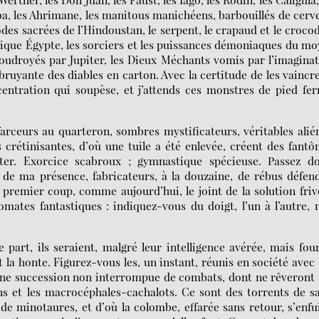
mba, les Ahrimane, les manitous manichéens, barbouillés de cerve
des sacrées de l’Hindoustan, le serpent, le crapaud et le crocod
tique Égypte, les sorciers et les puissances démoniaques du m
foudroyés par Jupiter, les Dieux Méchants vomis par l’imagina
bruyante des diables en carton. Avec la certitude de les vaincre
ncentration qui soupèse, et j’attends ces monstres de pied fe
 farceurs au quarteron, sombres mystificateurs, véritables alié
 crétinisantes, d’où une tuile a été enlevée, créent des fant
ter. Exorcice scabroux ; gymnastique spécieuse. Passez do
s de ma présence, fabricateurs, à la douzaine, de rébus défen
 premier coup, comme aujourd’hui, le joint de la solution friv
mates fantastiques : indiquez-vous du doigt, l’un à l’autre,
ue part, ils seraient, malgré leur intelligence avérée, mais fou
nt la honte. Figurez-vous les, un instant, réunis en société avec
 une succession non interrompue de combats, dont ne rêveront
ins et les macrocéphales-cachalots. Ce sont des torrents de s
de minotaures, et d’où la colombe, effarée sans retour, s’enfu