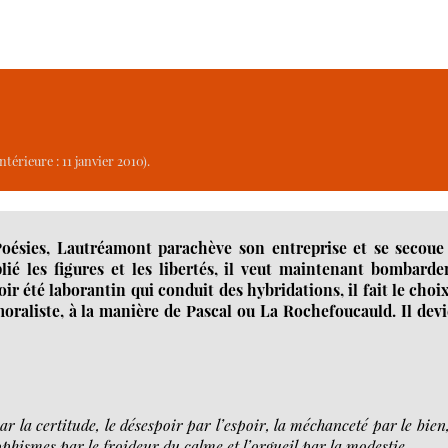
térieure : 11 janvier 2010).
oésies, Lautréamont parachève son entreprise et se secoue 
lié les figures et les libertés, il veut maintenant bombarde
oir été laborantin qui conduit des hybridations, il fait le choi
moraliste, à la manière de Pascal ou La Rochefoucauld. Il dev
r la certitude, le désespoir par l’espoir, la méchanceté par le bien,
 sophismes par le froideur du calme et l’orgueil par la modestie.