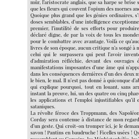
mûr, l’aristocrate anglais, que sa harpe se brise
que les fleurs qui couvent l’opium des mornes a
Quoique plus grand que les génies ordinaires, s’
doses semblables, d’une intelligence exceptionnel
premier, l’inutilité de ses efforts pour produire
déclaré digne, de par la voix de tous les mondes
pour le combattre avec avantage. Voilà ce qu’aucu
livres de son époque, aucun critique n’a songé à m
celui qui le surpassera qui peut l’avoir inven
d’admiration réfléchie, devant des ouvrages é
manifestations imposantes d’une âme qui n’appa
dans les conséquences dernières d’un des deux m
le bien, le mal. Il n’est pas donné à quiconque d’
qui explique pourquoi, tout en louant, sans arr
instant la preuve, lui, un des quatre ou cinq phar
les applications et l’emploi injustifiables qu’i
sataniques.
La révolte féroce des Troppmann, des Napoléon 
Corday sera contenue à distance de mon regard sé
d’un geste. Qui croit-on tromper ici, je le deman
savon ! Pantins en baudruche ! Ficelles usées ! Qu
ressemblent au Corsaire, les Méphistophélès, les We