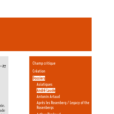
Champ critique
1-27
Création
Dossiers
Asiatiques
André Laude
Antonin Artaud
Après les Rosenberg / Legacy of the
zie.
Rosenbergs
ande