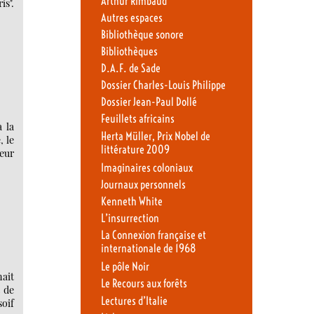
Arthur Rimbaud
is".
Autres espaces
Bibliothèque sonore
Bibliothèques
D.A.F. de Sade
Dossier Charles-Louis Philippe
Dossier Jean-Paul Dollé
Feuillets africains
 la
Herta Müller, Prix Nobel de
, le
littérature 2009
veur
Imaginaires coloniaux
Journaux personnels
Kenneth White
L’insurrection
La Connexion française et
internationale de 1968
Le pôle Noir
nait
Le Recours aux forêts
t de
Lectures d’Italie
soif