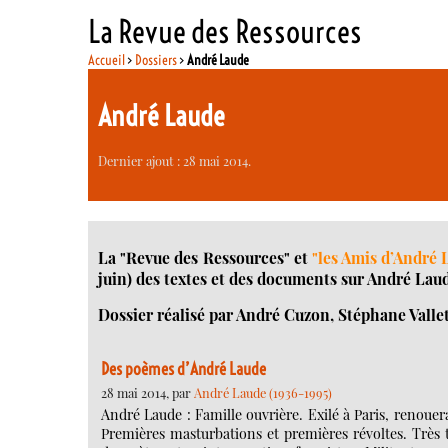
La Revue des Ressources
Accueil
>
Dossiers
>
André Laude
André Laude
Dernier ajout : 28 mai 2014.
La "Revue des Ressources" et
"les Amis d’André 
juin) des textes et des documents sur André Laude
Dossier réalisé par André Cuzon, Stéphane Valle
Des poèmes d’André Laude
28 mai 2014, par
André Laude (1936-1995)
André Laude : Famille ouvrière. Exilé à Paris, renouera
Premières masturbations et premières révoltes. Très t