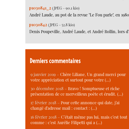
p1030841_2
(JPEG – 90.1 kio)
André Laude, au pot de la revue "Le Fou parle", en 1980
p1030842
(JPEG – 52.8 kio)
Denis Poupeville, André Laude, et André Rollin, lors d
Derniers commentaires
9 janvier 2019 –
Chère Liliane, Un grand merci pour
votre appréciation et surtout pour votre (…)
30 décembre 2018 –
Bravo ! Somptueuse et riche
présentation de ce merveilleux poète et érudit. (…)
17 février 2018 –
Pour cette annonce qui date, j’ai
changé d’adresse mail : contact : (…)
16 février 2018 –
C’était même pas lui, mais c’est tout
comme : c’est Aurélie Filipetti qui a (…)