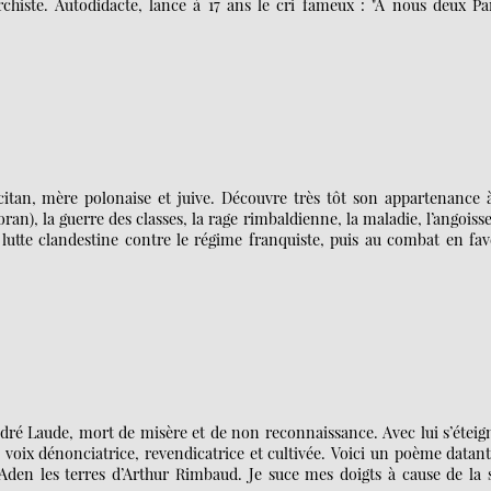
chiste. Autodidacte, lance à 17 ans le cri fameux : "A nous deux Par
citan, mère polonaise et juive. Découvre très tôt son appartenance à
an), la guerre des classes, la rage rimbaldienne, la maladie, l’angoisse
a lutte clandestine contre le régime franquiste, puis au combat en fa
 André Laude, mort de misère et de non reconnaissance. Avec lui s’éteig
voix dénonciatrice, revendicatrice et cultivée. Voici un poème datan
Aden les terres d’Arthur Rimbaud. Je suce mes doigts à cause de la 