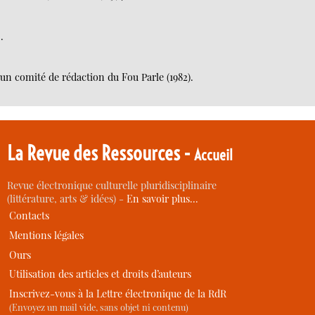
.
’un comité de rédaction du Fou Parle (1982).
La Revue des Ressources -
Accueil
Revue électronique culturelle pluridisciplinaire
(littérature, arts & idées) -
En savoir plus…
Contacts
Mentions légales
Ours
Utilisation des articles et droits d’auteurs
Inscrivez-vous à la Lettre électronique de la RdR
(Envoyez un mail vide, sans objet ni contenu)