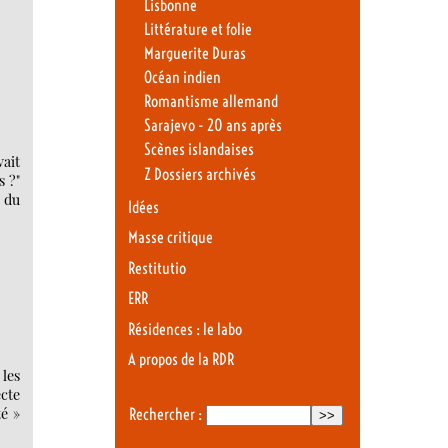
Lisbonne
Littérature et folie
Marguerite Duras
Océan indien
Romantisme allemand
Sarajevo - 20 ans après
Scènes islandaises
vait
Z Dossiers archivés
s ?"
 du
Idées
Masse critique
Restitutio
ERR
Résidences : le labo
A propos de la RDR
 les
cte
té »
Rechercher :