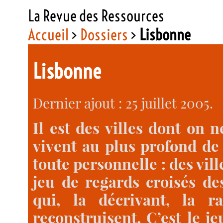
La Revue des Ressources
Accueil
>
Dossiers
>
Lisbonne
Lisbonne
Dernier ajout : 25 juillet 2005.
Il est des villes dont on 
vivent au plus profond de
toute personnelle : des vill
jeu de regards croisés des
qui, la décrivant, la r
reconstruisent. C’est le je