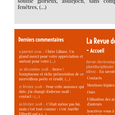
souffle glorieux, asulejoch, sans comp
fenêtres, (…)
Derniers commentaires
La Revue d
-
Accueil
9 janvier 2019 –
Chère Liliane, Un
grand merci pour votre appréciation et
surtout pour votre (…)
Revue électroniqu
pluridisciplinaire 
30 décembre 2018 –
Bravo !
idées) -
En savoi
Somptueuse et riche présentation de ce
Contacts
merveilleux poète et érudit. (…)
Mentions légales
17 février 2018 –
Pour cette annonce qui
date, j’ai changé d’adresse mail :
Ours
contact : (…)
Utilisation des ar
d’auteurs
16 février 2018 –
C’était même pas lui,
mais c’est tout comme : c’est Aurélie
Inscrivez-vous à 
Filipetti qui a (…)