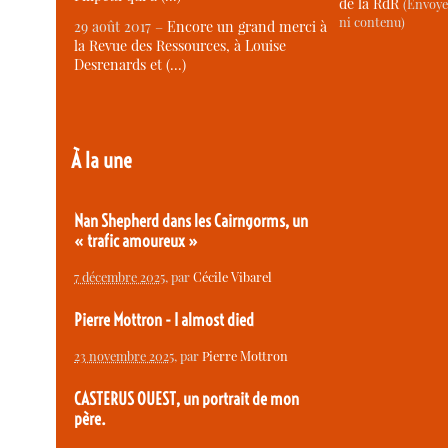
de la RdR
(Envoye
ni contenu)
29 août 2017 –
Encore un grand merci à
la Revue des Ressources, à Louise
Desrenards et (…)
À la une
Nan Shepherd dans les Cairngorms, un
« trafic amoureux »
7 décembre 2025
, par
Cécile Vibarel
Pierre Mottron - I almost died
23 novembre 2025
, par
Pierre Mottron
CASTERUS OUEST, un portrait de mon
père.