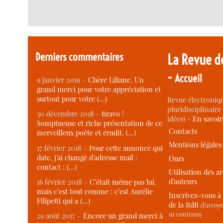
Derniers commentaires
La Revue d
-
Accueil
9 janvier 2019 –
Chère Liliane, Un
grand merci pour votre appréciation et
surtout pour votre (…)
Revue électroniqu
pluridisciplinaire 
30 décembre 2018 –
Bravo !
idées) -
En savoi
Somptueuse et riche présentation de ce
Contacts
merveilleux poète et érudit. (…)
Mentions légales
17 février 2018 –
Pour cette annonce qui
date, j’ai changé d’adresse mail :
Ours
contact : (…)
Utilisation des ar
d’auteurs
16 février 2018 –
C’était même pas lui,
mais c’est tout comme : c’est Aurélie
Inscrivez-vous à 
Filipetti qui a (…)
de la RdR
(Envoye
ni contenu)
29 août 2017 –
Encore un grand merci à