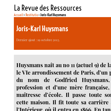
La Revue des Ressources
Accueil
>
Restitutio
>
Joris-Karl Huysmans
Joris-Karl Huysmans
Dernier ajout : 19 octobre 2013.
Huysmans naît au no 11 (actuel 9) de 
le VIe arrondissement de Paris, d’un 
du nom de Godfried Huysmans, 
profession et d’une mère française,
maîtresse d’école. Il passe toute s
cette maison. Il fit toute sa carrièr
l’Intérieur, où il entra en 1866. En t