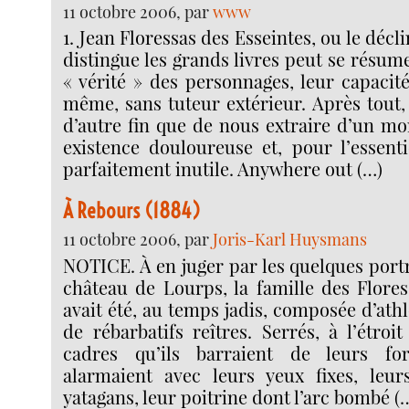
11 octobre 2006, par
www
1. Jean Floressas des Esseintes, ou le décl
distingue les grands livres peut se résum
« vérité » des personnages, leur capacit
même, sans tuteur extérieur. Après tout, 
d’autre fin que de nous extraire d’un mo
existence douloureuse et, pour l’essenti
parfaitement inutile. Anywhere out (…)
À Rebours (1884)
11 octobre 2006, par
Joris-Karl Huysmans
NOTICE. À en juger par les quelques port
château de Lourps, la famille des Flores
avait été, au temps jadis, composée d’ath
de rébarbatifs reîtres. Serrés, à l’étroi
cadres qu’ils barraient de leurs for
alarmaient avec leurs yeux fixes, leu
yatagans, leur poitrine dont l’arc bombé (