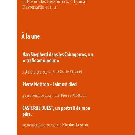
la Revue des Ressources, à Louise
Desrenards et (…)
À la une
Nan Shepherd dans les Cairngorms, un
« trafic amoureux »
7 décembre 2025
, par
Cécile Vibarel
Pierre Mottron - I almost died
23 novembre 2025
, par
Pierre Mottron
CASTERUS OUEST, un portrait de mon
père.
29 septembre 2025
, par
Nicolas Losson