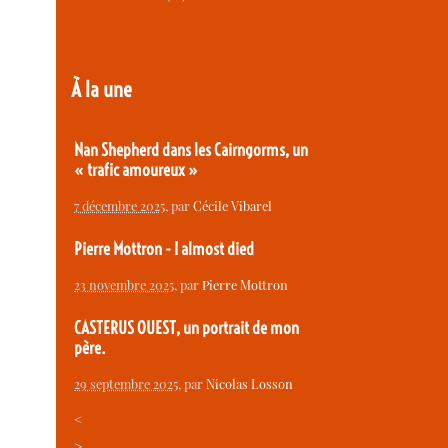
À la une
Nan Shepherd dans les Cairngorms, un
« trafic amoureux »
7 décembre 2025
, par
Cécile Vibarel
Pierre Mottron - I almost died
23 novembre 2025
, par
Pierre Mottron
CASTERUS OUEST, un portrait de mon
père.
29 septembre 2025
, par
Nicolas Losson
<
>