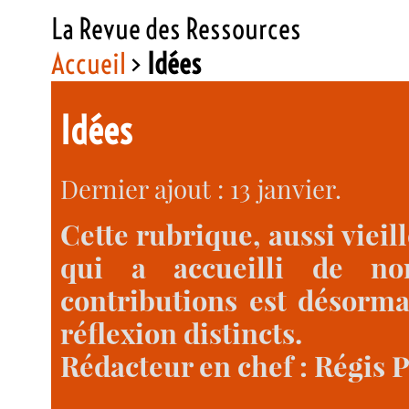
La Revue des Ressources
Accueil
>
Idées
Idées
Dernier ajout : 13 janvier.
Cette rubrique, aussi vieil
qui a accueilli de nom
contributions est désorma
réflexion distincts.
Rédacteur en chef : Régis 