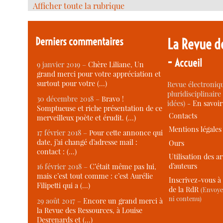
Afficher toute la rubrique
Derniers commentaires
La Revue d
-
Accueil
9 janvier 2019 –
Chère Liliane, Un
grand merci pour votre appréciation et
surtout pour votre (…)
Revue électroniqu
pluridisciplinaire 
30 décembre 2018 –
Bravo !
idées) -
En savoi
Somptueuse et riche présentation de ce
Contacts
merveilleux poète et érudit. (…)
Mentions légales
17 février 2018 –
Pour cette annonce qui
date, j’ai changé d’adresse mail :
Ours
contact : (…)
Utilisation des ar
d’auteurs
16 février 2018 –
C’était même pas lui,
mais c’est tout comme : c’est Aurélie
Inscrivez-vous à 
Filipetti qui a (…)
de la RdR
(Envoye
ni contenu)
29 août 2017 –
Encore un grand merci à
la Revue des Ressources, à Louise
Desrenards et (…)