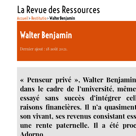
La Revue des Ressources
Accueil
>
Restitutio
>
Walter Benjamin
Walter Benjamin
Dernier ajout : 18 août 2021.
« Penseur privé », Walter Benjamin
dans le cadre de l’université, même 
essayé sans succès d’intégrer ce
raisons financières. Il n’a quasimen
son vivant, ses revenus consistant es
une rente paternelle. Il a été pr
Adorno.