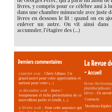
livres, y compris pour ce célèbre ami à lu
dans une chambre minuscule avec juste de
livres en dessous le lit : quand on en ajo
enlever un autre. On vit ainsi dans 
accumuler, l’étagère des (…)
Derniers commentaires
La Revue d
-
Accueil
9 janvier 2019 –
Chère Liliane, Un
grand merci pour votre appréciation et
surtout pour votre (…)
Revue électroniqu
pluridisciplinaire 
30 décembre 2018 –
Bravo !
idées) -
En savoi
Somptueuse et riche présentation de ce
Contacts
merveilleux poète et érudit. (…)
Mentions légales
17 février 2018 –
Pour cette annonce qui