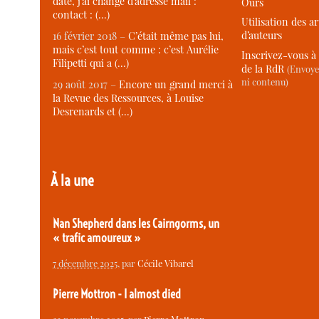
date, j’ai changé d’adresse mail :
Ours
contact : (…)
Utilisation des ar
d’auteurs
16 février 2018 –
C’était même pas lui,
mais c’est tout comme : c’est Aurélie
Inscrivez-vous à 
Filipetti qui a (…)
de la RdR
(Envoye
ni contenu)
29 août 2017 –
Encore un grand merci à
la Revue des Ressources, à Louise
Desrenards et (…)
À la une
Nan Shepherd dans les Cairngorms, un
« trafic amoureux »
7 décembre 2025
, par
Cécile Vibarel
Pierre Mottron - I almost died