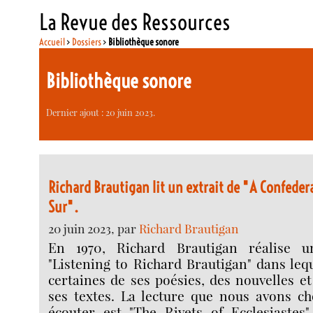
La Revue des Ressources
Accueil
>
Dossiers
>
Bibliothèque sonore
Bibliothèque sonore
Dernier ajout : 20 juin 2023.
Richard Brautigan lit un extrait de "A Confeder
Sur".
20 juin 2023, par
Richard Brautigan
En 1970, Richard Brautigan réalise u
"Listening to Richard Brautigan" dans lequ
certaines de ses poésies, des nouvelles et
ses textes. La lecture que nous avons ch
écouter est "The Rivets of Ecclesiastes"