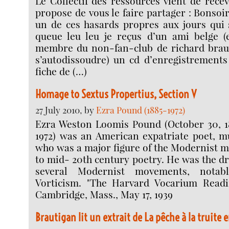
Le Collectif des ressources vient de rece
propose de vous le faire partager : Bonsoi
un de ces hasards propres aux jours qui 
queue leu leu je reçus d’un ami belge 
membre du non-fan-club de richard braut
s’autodissoudre) un cd d’enregistrements 
fiche de (…)
Homage to Sextus Propertius, Section V
27 July 2010, by
Ezra Pound (1885-1972)
Ezra Weston Loomis Pound (October 30, 1
1972) was an American expatriate poet, mu
who was a major figure of the Modernist 
to mid- 20th century poetry. He was the dr
several Modernist movements, nota
Vorticism. "The Harvard Vocarium Readi
Cambridge, Mass., May 17, 1939
Brautigan lit un extrait de La pêche à la truite