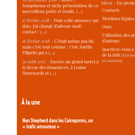
idées) -
En savoi
Somptueuse et riche présentation de ce
Contacts
merveilleux poète et érudit. (…)
Mentions légales
17 février 2018 –
Pour cette annonce qui
date, j’ai changé d’adresse mail :
Ours
contact : (…)
Utilisation des ar
d’auteurs
16 février 2018 –
C’était même pas lui,
mais c’est tout comme : c’est Aurélie
Inscrivez-vous à 
Filipetti qui a (…)
de la RdR
(Envoye
ni contenu)
29 août 2017 –
Encore un grand merci à
la Revue des Ressources, à Louise
Desrenards et (…)
À la une
Nan Shepherd dans les Cairngorms, un
« trafic amoureux »