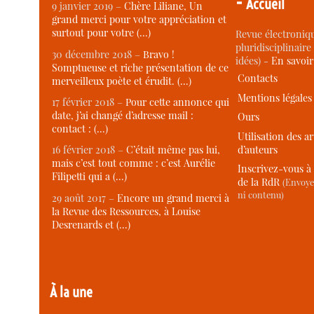
-
Accueil
9 janvier 2019 –
Chère Liliane, Un
grand merci pour votre appréciation et
surtout pour votre (…)
Revue électroniqu
pluridisciplinaire 
30 décembre 2018 –
Bravo !
idées) -
En savoi
Somptueuse et riche présentation de ce
Contacts
merveilleux poète et érudit. (…)
Mentions légales
17 février 2018 –
Pour cette annonce qui
date, j’ai changé d’adresse mail :
Ours
contact : (…)
Utilisation des ar
d’auteurs
16 février 2018 –
C’était même pas lui,
mais c’est tout comme : c’est Aurélie
Inscrivez-vous à 
Filipetti qui a (…)
de la RdR
(Envoye
ni contenu)
29 août 2017 –
Encore un grand merci à
la Revue des Ressources, à Louise
Desrenards et (…)
À la une