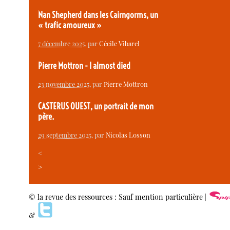
Nan Shepherd dans les Cairngorms, un
« trafic amoureux »
7 décembre 2025
, par
Cécile Vibarel
Pierre Mottron - I almost died
23 novembre 2025
, par
Pierre Mottron
CASTERUS OUEST, un portrait de mon
père.
29 septembre 2025
, par
Nicolas Losson
<
>
© la revue des ressources : Sauf mention particulière |
&