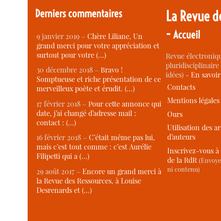
Derniers commentaires
La Revue d
-
Accueil
9 janvier 2019 –
Chère Liliane, Un
grand merci pour votre appréciation et
surtout pour votre (…)
Revue électroniqu
pluridisciplinaire 
30 décembre 2018 –
Bravo !
idées) -
En savoi
Somptueuse et riche présentation de ce
Contacts
merveilleux poète et érudit. (…)
Mentions légales
17 février 2018 –
Pour cette annonce qui
date, j’ai changé d’adresse mail :
Ours
contact : (…)
Utilisation des ar
d’auteurs
16 février 2018 –
C’était même pas lui,
mais c’est tout comme : c’est Aurélie
Inscrivez-vous à 
Filipetti qui a (…)
de la RdR
(Envoye
ni contenu)
29 août 2017 –
Encore un grand merci à
la Revue des Ressources, à Louise
Desrenards et (…)