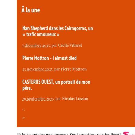
À la une
Nan Shepherd dans les Cairngorms, un
« trafic amoureux »
7 décembre 2025
, par
Cécile Vibarel
Pierre Mottron - I almost died
23 novembre 2025
, par
Pierre Mottron
CASTERUS OUEST, un portrait de mon
père.
29 septembre 2025
, par
Nicolas Losson
<
>
© la revue des ressources : Sauf mention particulière |