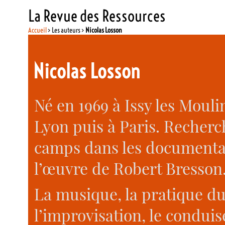
La Revue des Ressources
Accueil
> Les auteurs >
Nicolas Losson
Nicolas Losson
Né en 1969 à Issy les Moul
Lyon puis à Paris. Recher
camps dans les documentair
l’œuvre de Robert Bresson
La musique, la pratique du
l’improvisation, le condui