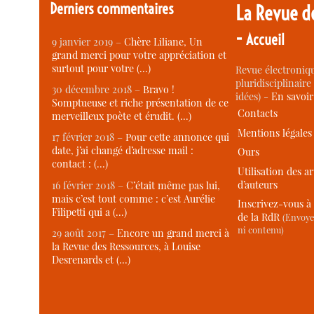
Derniers commentaires
La Revue d
-
Accueil
9 janvier 2019 –
Chère Liliane, Un
grand merci pour votre appréciation et
surtout pour votre (…)
Revue électroniqu
pluridisciplinaire 
30 décembre 2018 –
Bravo !
idées) -
En savoi
Somptueuse et riche présentation de ce
Contacts
merveilleux poète et érudit. (…)
Mentions légales
17 février 2018 –
Pour cette annonce qui
date, j’ai changé d’adresse mail :
Ours
contact : (…)
Utilisation des ar
d’auteurs
16 février 2018 –
C’était même pas lui,
mais c’est tout comme : c’est Aurélie
Inscrivez-vous à 
Filipetti qui a (…)
de la RdR
(Envoye
ni contenu)
29 août 2017 –
Encore un grand merci à
la Revue des Ressources, à Louise
Desrenards et (…)