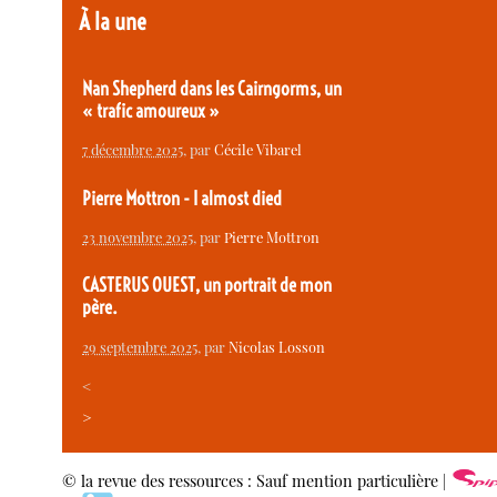
À la une
Nan Shepherd dans les Cairngorms, un
« trafic amoureux »
7 décembre 2025
, par
Cécile Vibarel
Pierre Mottron - I almost died
23 novembre 2025
, par
Pierre Mottron
CASTERUS OUEST, un portrait de mon
père.
29 septembre 2025
, par
Nicolas Losson
<
>
© la revue des ressources : Sauf mention particulière |