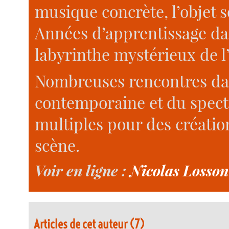
musique concrète, l’objet so
Années d’apprentissage dan
labyrinthe mystérieux de l
Nombreuses rencontres dan
contemporaine et du spec
multiples pour des créatio
scène.
Voir en ligne :
Nicolas Losson
Articles de cet auteur (7)