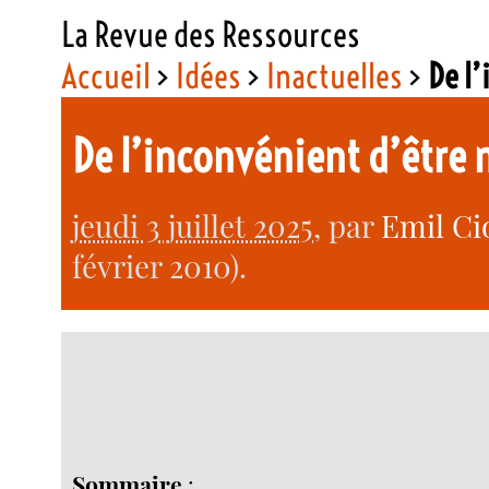
La Revue des Ressources
Accueil
>
Idées
>
Inactuelles
>
De l
De l’inconvénient d’être 
jeudi 3 juillet 2025
, par
Emil Ci
février 2010).
Sommaire
: