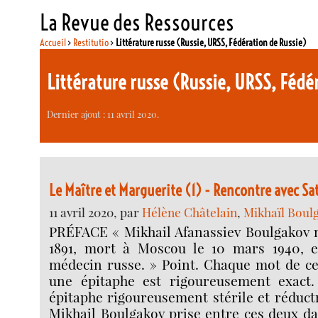
La Revue des Ressources
Accueil
>
Restitutio
>
Littérature russe (Russie, URSS, Fédération de Russie)
Littérature russe (Russie, URSS, Fédé
Dernier ajout : 11 avril 2020.
Le Maître et Marguerite (1) - Rencontre avec Sa
11 avril 2020, par
Hélène Châtelain
,
Mikhaïl Boulg
PRÉFACE « Mikhail Afanassiev Boulgakov n
1891, mort à Moscou le 10 mars 1940, e
médecin russe. » Point. Chaque mot de ce
une épitaphe est rigoureusement exact
épitaphe rigoureusement stérile et réductr
Mikhail Boulgakov prise entre ces deux da