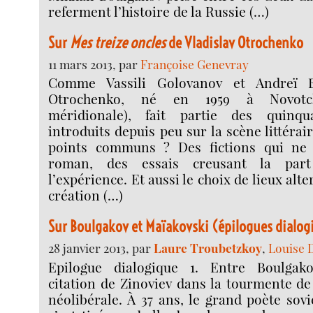
referment l’histoire de la Russie (…)
Sur
Mes treize oncles
de Vladislav Otrochenko
11 mars 2013, par
Françoise Genevray
Comme Vassili Golovanov et Andreï Ba
Otrochenko, né en 1959 à Novotch
méridionale), fait partie des quinqu
introduits depuis peu sur la scène littérai
points communs ? Des fictions qui ne 
roman, des essais creusant la part 
l’expérience. Et aussi le choix de lieux alte
création (…)
Sur Boulgakov et Maïakovski (épilogues dialog
28 janvier 2013, par
Laure Troubetzkoy
,
Louise 
Epilogue dialogique 1. Entre Boulgak
citation de Zinoviev dans la tourmente d
néolibérale. À 37 ans, le grand poète sov