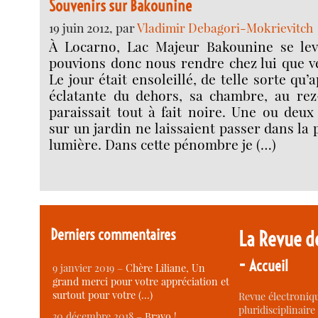
Souvenirs sur Bakounine
19 juin 2012, par
Vladimir Debagori-Mokrievitch
À Locarno, Lac Majeur Bakounine se lev
pouvions donc nous rendre chez lui que ve
Le jour était ensoleillé, de telle sorte qu’
éclatante du dehors, sa chambre, au re
paraissait tout à fait noire. Une ou deu
sur un jardin ne laissaient passer dans la 
lumière. Dans cette pénombre je (…)
Derniers commentaires
La Revue d
-
Accueil
9 janvier 2019 –
Chère Liliane, Un
grand merci pour votre appréciation et
surtout pour votre (…)
Revue électroniqu
pluridisciplinaire 
30 décembre 2018 –
Bravo !