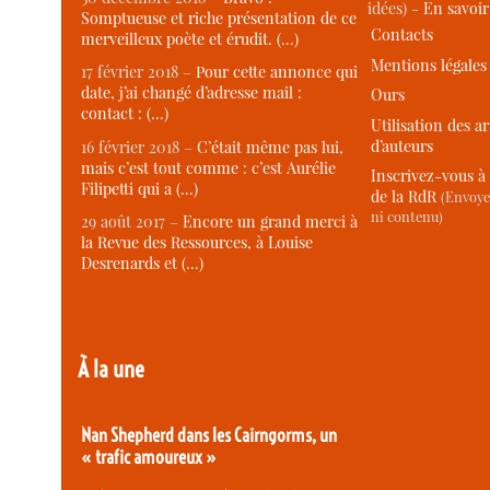
idées) -
En savoi
Somptueuse et riche présentation de ce
Contacts
merveilleux poète et érudit. (…)
Mentions légales
17 février 2018 –
Pour cette annonce qui
date, j’ai changé d’adresse mail :
Ours
contact : (…)
Utilisation des ar
d’auteurs
16 février 2018 –
C’était même pas lui,
mais c’est tout comme : c’est Aurélie
Inscrivez-vous à 
Filipetti qui a (…)
de la RdR
(Envoye
ni contenu)
29 août 2017 –
Encore un grand merci à
la Revue des Ressources, à Louise
Desrenards et (…)
À la une
Nan Shepherd dans les Cairngorms, un
« trafic amoureux »