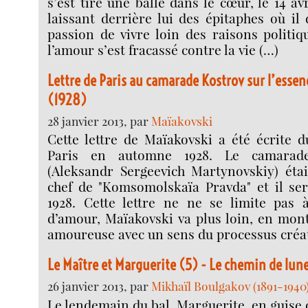
s’est tiré une balle dans le cœur, le 14 a
laissant derrière lui des épitaphes où il 
passion de vivre loin des raisons politi
l’amour s’est fracassé contre la vie (…)
Lettre de Paris au camarade Kostrov sur l’ess
(1928)
28 janvier 2013, par
Maïakovski
Cette lettre de Maïakovski a été écrite 
Paris en automne 1928. Le camarad
(Aleksandr Sergeevich Martynovskiy) étai
chef de "Komsomolskaïa Pravda" et il ser
1928. Cette lettre ne ne se limite pas 
d’amour, Maïakovski va plus loin, en mon
amoureuse avec un sens du processus créat
Le Maître et Marguerite (5) - Le chemin de lun
26 janvier 2013, par
Mikhaïl Boulgakov (1891-1940
Le lendemain du bal, Marguerite, en guise