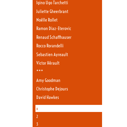
Igino Ugo Tarchetti
Juliette Gheerbrant
Noëlle Rollet
Ramon Diaz-Eterovic
Renaud Schaffhauser
Rocco Rorandelli
Sebastien Ayreault
Victor Hérault
***
Amy Goodman
Christophe Dejours
David Hawkes
1
2
3