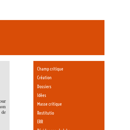
Champ critique
Création
Dossiers
Idées
our
Masse critique
 non
t de
Restitutio
ERR