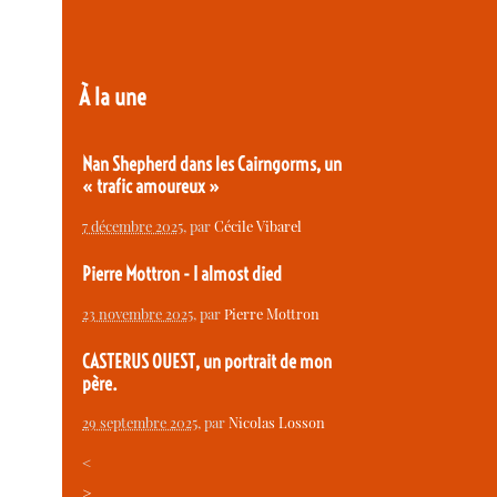
À la une
Nan Shepherd dans les Cairngorms, un
« trafic amoureux »
7 décembre 2025
, par
Cécile Vibarel
Pierre Mottron - I almost died
23 novembre 2025
, par
Pierre Mottron
CASTERUS OUEST, un portrait de mon
père.
29 septembre 2025
, par
Nicolas Losson
<
>