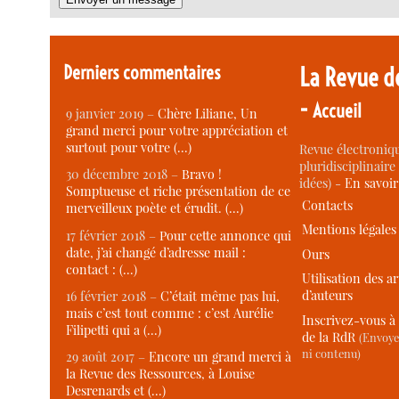
Derniers commentaires
La Revue d
-
Accueil
9 janvier 2019 –
Chère Liliane, Un
grand merci pour votre appréciation et
surtout pour votre (…)
Revue électroniqu
pluridisciplinaire 
30 décembre 2018 –
Bravo !
idées) -
En savoi
Somptueuse et riche présentation de ce
Contacts
merveilleux poète et érudit. (…)
Mentions légales
17 février 2018 –
Pour cette annonce qui
date, j’ai changé d’adresse mail :
Ours
contact : (…)
Utilisation des ar
d’auteurs
16 février 2018 –
C’était même pas lui,
mais c’est tout comme : c’est Aurélie
Inscrivez-vous à 
Filipetti qui a (…)
de la RdR
(Envoye
ni contenu)
29 août 2017 –
Encore un grand merci à
la Revue des Ressources, à Louise
Desrenards et (…)