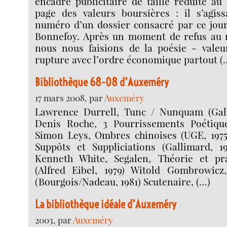
encadré publicitaire de taille réduite au
page des valeurs boursières : il s’agiss
numéro d’un dossier consacré par ce jour
Bonnefoy. Après un moment de refus au 
nous nous faisions de la poésie - valeu
rupture avec l’ordre économique partout (
Bibliothèque 68-08 d’Auxeméry
17 mars 2008, par
Auxeméry
Lawrence Durrell, Tunc / Nunquam (Gall
Denis Roche, 3 Pourrissements Poétique
Simon Leys, Ombres chinoises (UGE, 1975
Suppôts et Suppliciations (Gallimard, 1
Kenneth White, Segalen, Théorie et pr
(Alfred Eibel, 1979) Witold Gombrowicz
(Bourgois/Nadeau, 1981) Scutenaire, (…)
La bibliothèque idéale d’Auxeméry
2003, par
Auxeméry