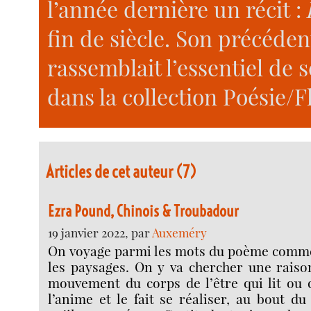
l’année dernière un récit :
fin de siècle. Son précéden
rassemblait l’essentiel de 
dans la collection Poésie/
Articles de cet auteur (7)
Ezra Pound, Chinois & Troubadour
19 janvier 2022, par
Auxeméry
On voyage parmi les mots du poème comm
les paysages. On y va chercher une raiso
mouvement du corps de l’être qui lit ou 
l’anime et le fait se réaliser, au bout d