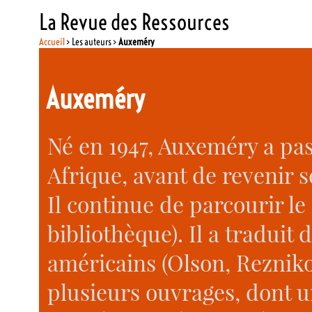
La Revue des Ressources
Accueil
> Les auteurs >
Auxeméry
Auxeméry
Né en 1947, Auxeméry a pas
Afrique, avant de revenir s
Il continue de parcourir l
bibliothèque). Il a tradui
américains (Olson, Rezniko
plusieurs ouvrages, dont 