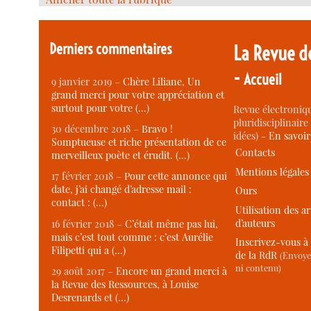
Derniers commentaires
La Revue d
-
Accueil
9 janvier 2019 –
Chère Liliane, Un
grand merci pour votre appréciation et
surtout pour votre (…)
Revue électroniqu
pluridisciplinaire 
30 décembre 2018 –
Bravo !
idées) -
En savoi
Somptueuse et riche présentation de ce
Contacts
merveilleux poète et érudit. (…)
Mentions légales
17 février 2018 –
Pour cette annonce qui
date, j’ai changé d’adresse mail :
Ours
contact : (…)
Utilisation des ar
d’auteurs
16 février 2018 –
C’était même pas lui,
mais c’est tout comme : c’est Aurélie
Inscrivez-vous à 
Filipetti qui a (…)
de la RdR
(Envoye
ni contenu)
29 août 2017 –
Encore un grand merci à
la Revue des Ressources, à Louise
Desrenards et (…)