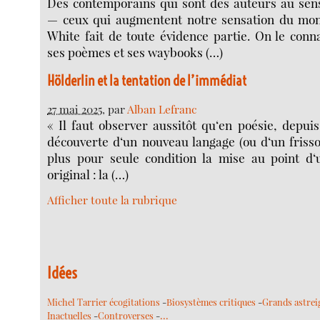
Des contemporains qui sont des auteurs au sen
— ceux qui augmentent notre sensation du m
White fait de toute évidence partie. On le conn
ses poèmes et ses waybooks (…)
Hölderlin et la tentation de l’immédiat
27 mai 2025
, par
Alban Lefranc
« Il faut observer aussitôt qu‘en poésie, depuis
découverte d‘un nouveau langage (ou d‘un friss
plus pour seule condition la mise au point d‘u
original : la (…)
Afficher toute la rubrique
Idées
Michel Tarrier écogitations
-
Biosystèmes critiques
-
Grands astrei
…
Inactuelles
-
Controverses
-