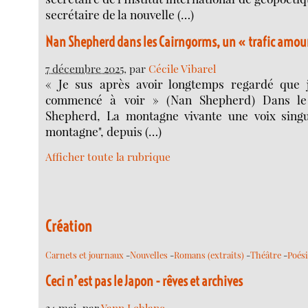
secrétaire de la nouvelle (…)
Nan Shepherd dans les Cairngorms, un « trafic amou
7 décembre 2025
, par
Cécile Vibarel
« Je sus après avoir longtemps regardé que j
commencé à voir » (Nan Shepherd) Dans le
Shepherd, La montagne vivante une voix singul
montagne", depuis (…)
Afficher toute la rubrique
Création
Carnets et journaux
-
Nouvelles
-
Romans (extraits)
-
Théâtre
-
Poés
Ceci n’est pas le Japon - rêves et archives
24 mai
, par
Yann Leblanc