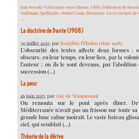
Jean Potocki
-
Littérature russe (Russie, URSS, Fédération de Russie
Guillaume Apollinaire
-
Robert Louis Stevenson
-
La vie errante de
…
La doctrine de Dante (1908)
30 juillet 2025
, par
Joséphin Péladan (1859-1918)
L’obscurité des textes affecte deux formes : o
obscurs, en leur temps, en leur lieu, par la volont
l’auteur ; ou ils le sont devenus, par l’abolition
succession (…)
La peur
16 juin 2025
, par
Guy de Maupassant
On remonta sur le pont après dîner. Dev
Méditerranée n’avait pas un frisson sur toute sa
grande lune calme moirait. Le vaste bateau glissai
ciel, qui semblait (…)
Théorie de la dérive