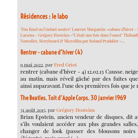
Résidences : le labo
"Das Kind ou l’enfant neutre" Laurent Margantin
-
cabane d’hiver -
Larsens - Grégory Hosteins
-
"L’était une fois dans l’ouest" Thibaul
…
Nouvelles, Storyboard & Microfilm par Roland Pradalier
-
Rentrer - cabane d’hiver (4)
9 mai 2022
, par
Fred Griot
rentrer (cabane d’hiver - 4) 12.02.13 Causse. neige
au matin, mais réveil gâché par des fuites que
ainsi auparavant. l’une des premières fois que je 
The Beatles. Toit d’Apple Corps. 30 janvier 1969
31 août 2015
, par
Grégory Hosteins
Brian Epstein, ancien vendeur de disques, dit 
s’ils voulaient accéder aux plus grandes salles, 
changer de look (passer des blousons noirs
élégants), mais aussi (…)