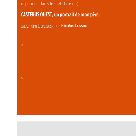
urgences dans le ciel Il ne (…)
CASTERUS OUEST, un portrait de mon père.
29 septembre 2025
, par
Nicolas Losson
<
>