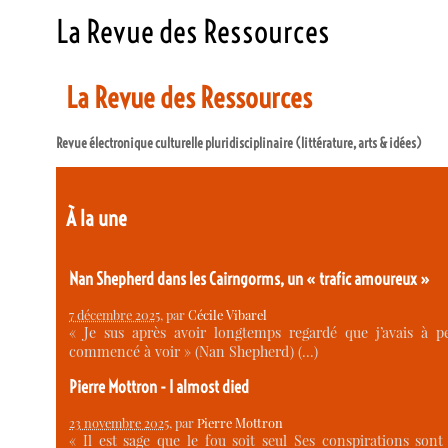
La Revue des Ressources
La Revue des Ressources
Revue électronique culturelle pluridisciplinaire (littérature, arts & idées)
À la une
Nan Shepherd dans les Cairngorms, un « trafic amoureux »
7 décembre 2025
, par
Cécile Vibarel
« Je sus après avoir longtemps regardé que j’avais à p
commencé à voir » (Nan Shepherd) (…)
Pierre Mottron - I almost died
23 novembre 2025
, par
Pierre Mottron
« Il est sage que le fou soit seul Ses conspirations sont