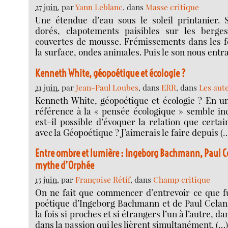
27 juin
, par
Yann Leblanc
, dans
Masse critique
Une étendue d’eau sous le soleil printanier. S
dorés, clapotements paisibles sur les berge
couvertes de mousse. Frémissements dans les fe
la surface, ondes animales. Puis le son nous entr
Kenneth White, géopoétique et écologie ?
21 juin
, par
Jean-Paul Loubes
, dans
ERR
, dans
Les aut
Kenneth White, géopoétique et écologie ? En u
référence à la « pensée écologique » semble in
est-il possible d’évoquer la relation que certai
avec la Géopoétique ? J’aimerais le faire depuis (
Entre ombre et lumière : Ingeborg Bachmann, Paul Ce
mythe d’Orphée
15 juin
, par
Françoise Rétif
, dans
Champ critique
On ne fait que commencer d’entrevoir ce que fu
poétique d’Ingeborg Bachmann et de Paul Celan,
la fois si proches et si étrangers l’un à l’autre, da
dans la passion qui les lièrent simultanément. (…