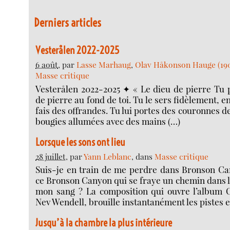
Derniers articles
Vesterålen 2022-2025
6 août
, par
Lasse Marhaug
,
Olav Håkonson Hauge (19
Masse critique
Vesterålen 2022-2025 ✦ « Le dieu de pierre Tu p
de pierre au fond de toi. Tu le sers fidèlement, en
fais des offrandes. Tu lui portes des couronnes de
bougies allumées avec des mains (…)
Lorsque les sons ont lieu
28 juillet
, par
Yann Leblanc
, dans
Masse critique
Suis-je en train de me perdre dans Bronson Ca
ce Bronson Canyon qui se fraye un chemin dans 
mon sang ? La composition qui ouvre l’album 
Nev Wendell, brouille instantanément les pistes et
Jusqu’à la chambre la plus intérieure