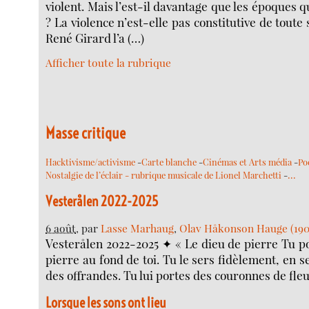
violent. Mais l’est-il davantage que les époques q
? La violence n’est-elle pas constitutive de tout
René Girard l’a (…)
Afficher toute la rubrique
Masse critique
Hacktivisme/activisme
-
Carte blanche
-
Cinémas et Arts média
-
Po
…
Nostalgie de l’éclair - rubrique musicale de Lionel Marchetti
-
Vesterålen 2022-2025
6 août
, par
Lasse Marhaug
,
Olav Håkonson Hauge (190
Vesterålen 2022-2025 ✦ « Le dieu de pierre Tu po
pierre au fond de toi. Tu le sers fidèlement, en sec
des offrandes. Tu lui portes des couronnes de fleu
Lorsque les sons ont lieu