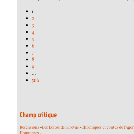
1
2
3
4
5
6
7
8
9
…
566
Champ critique
Recensions
-
Les Editos de la revue
-
Chroniques et contes de l’Ago
…
Hommages
-