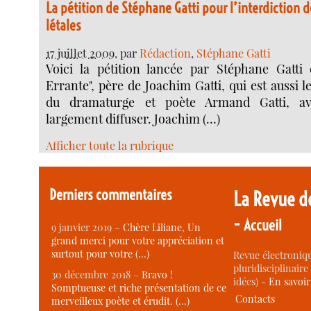
La pétition de Stéphane Gatti pour l’interdiction
létales
17 juillet 2009
, par
Rédaction
,
Stéphane Gatti
Voici la pétition lancée par Stéphane Gatti
Errante", père de Joachim Gatti, qui est aussi le
du dramaturge et poète Armand Gatti, av
largement diffuser. Joachim (…)
Afficher toute la rubrique
Derniers commentaires
La Revue d
-
Accueil
9 janvier 2019 –
Chère Liliane, Un
grand merci pour votre appréciation et
surtout pour votre (…)
Revue électroniqu
pluridisciplinaire 
30 décembre 2018 –
Bravo !
idées) -
En savoi
Somptueuse et riche présentation de ce
Contacts
merveilleux poète et érudit. (…)