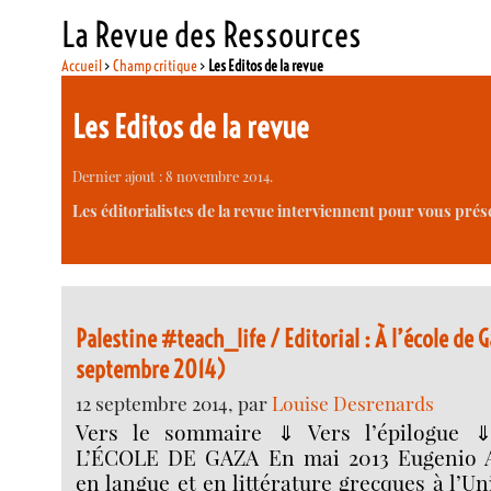
La Revue des Ressources
Accueil
>
Champ critique
>
Les Editos de la revue
Les Editos de la revue
Dernier ajout : 8 novembre 2014.
Les éditorialistes de la revue interviennent pour vous pré
Palestine #teach_life / Editorial : À l’école de 
septembre 2014)
12 septembre 2014, par
Louise Desrenards
Vers le sommaire ⇓ Vers l’épilogue 
L’ÉCOLE DE GAZA En mai 2013 Eugenio A
en langue et en littérature grecques à l’U