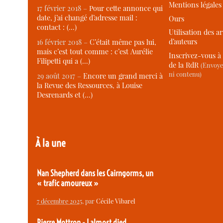
Mentions légales
17 février 2018 –
Pour cette annonce qui
date, j’ai changé d’adresse mail :
Ours
contact : (…)
Utilisation des ar
d’auteurs
16 février 2018 –
C’était même pas lui,
mais c’est tout comme : c’est Aurélie
Inscrivez-vous à 
Filipetti qui a (…)
de la RdR
(Envoye
ni contenu)
29 août 2017 –
Encore un grand merci à
la Revue des Ressources, à Louise
Desrenards et (…)
À la une
Nan Shepherd dans les Cairngorms, un
« trafic amoureux »
7 décembre 2025
, par
Cécile Vibarel
Pierre Mottron - I almost died