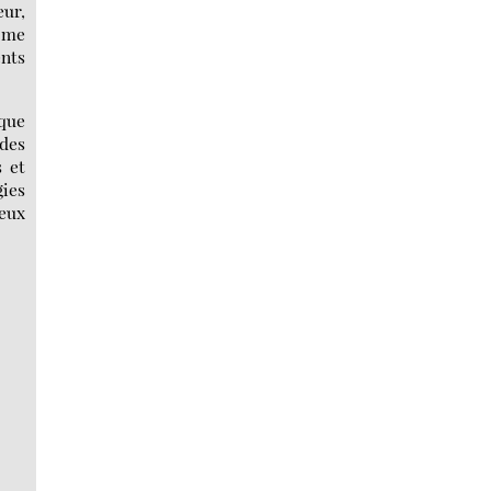
eur,
t me
ents
 que
des
s et
gies
ieux