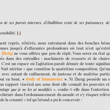
 de ses parois internes, d’ébullition vraie de ses puissances, de
ensibilité.
[
1
]
ment repris, réitérés, nous entraînent dans des bouches béan
nes jusqu’à d’effarantes profondeurs où tout n’est qu’extr
i Zheng
ne vous offrira que peu de répit. Vous serez en état q
és dans des entrailles : machinerie de ressorts et de chair
 C’est un espace où l’agitation paraît dénuée de toute signifia
« Nuit utérine » que constitue la quatrième composition. Qu’un
 avec autant de raffinement, de justesse et de maîtrise parti
out en bout,
«
Body of Immanence
»
. Ni Zheng possède un s
n rapport viscéral aux sons dont elle connaît les pouvoirs et
ntage que je ne les ai modifiés »
, confie-t-elle dans l’entretien
déchirure dans l’ordonnancement du monde et s’y risquer relèv
de la cruauté » tel qu’Artaud a pu le concevoir :