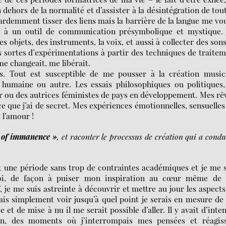
 dehors de la normalité et d’assister à la désintégration de tou
ardemment tisser des liens mais la barrière de la langue me vo
e à un outil de communication présymbolique et mystique. J
objets, des instruments, la voix, et aussi à collecter des son
s sortes d’expérimentations à partir des techniques de traite
 me changeait, me libérait.
is. Tout est susceptible de me pousser à la création musica
 humaine ou autre. Les essais philosophiques ou politiques,
r ou des autrices féministes de pays en développement. Mes rê
e que j’ai de secret. Mes expériences émotionnelles, sensuelles 
 l’amour !
 of immanence »
, et raconter le processus de création qui a condu
it une période sans trop de contraintes académiques et je me 
moi, de façon à puiser mon inspiration au cœur même de 
 je me suis astreinte à découvrir et mettre au jour les aspects
ais simplement voir jusqu’à quel point je serais en mesure d
 et de mise à nu il me serait possible d’aller. Il y avait d’inte
, des moments où j’interrompais mes pensées et réagiss