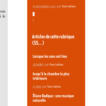
30 novembre 2025
, par
Yann Leblanc
Nous
<
i le
>
Articles de cette rubrique
(55…)
Lorsque les sons ont lieu
28 juillet
, par
Yann Leblanc
Jusqu’à la chambre la plus
intérieure
27 juin
, par
Yann Leblanc
Éliane Radigue : une musique
naturelle