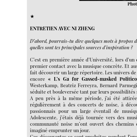
Phot
★
ENTRETIEN AVEC NI ZHENG
D’abord, pourrais-tu dire quelques mots à propos de 
quelles sont tes principales sources d’inspiration ?
C’est en première année d’Université, lors d’un 
premier contact avec la musique concrète. Et aus
fait découvrir un large répertoire. Les univers d
encore
« L’s Ga for Gassed-masked Politic
Westerkamp, Beatriz Ferreyra, Bernard Parme
séduite et bouleversée tant par leurs possibilité
A peu près à la même période, j’ai été attirée
régulièrement à des concerts de noise, à décou
passionnais pour un large éventail de musiqu
Adolescente, j’étais déjà tournée vers des mu
communauté noise m’ont ouvert des chemins don
imaginé emprunter un jour.
Ces découvertes se sont produites pendant l’une 