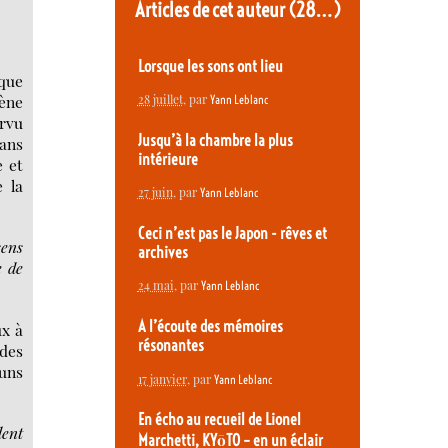
Articles de cet auteur
(28…)
Lorsque les sons ont lieu
ique
ène
28 juillet
, par
Yann Leblanc
rvu
Jusqu’à la chambre la plus
dans
intérieure
e et
 la
27 juin
, par
Yann Leblanc
Ceci n’est pas le Japon - rêves et
sens
archives
e de
24 mai
, par
Yann Leblanc
A l’écoute des mémoires
ux à
résonantes
 des
 uns
17 janvier
, par
Yann Leblanc
En écho au recueil de Lionel
lent
Marchetti, KYōTO – en un éclair