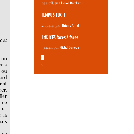
24 avril
, par
Lionel Marchetti
TEMPUS FUGIT
27 mars
, par
Thierry Arnal
INDICES faces à faces
e et
7 mars
, par
Michel Doneda
<
 mon
 m’a
>
, ou
ard
ent
uer.
ller
e me
ue.
 la
ais
, de