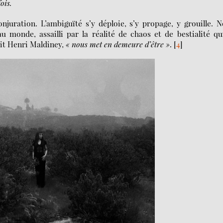
ois.
uration. L’ambiguïté s’y déploie, s’y propage, y grouille. 
 monde, assailli par la réalité de chaos et de bestialité qu
ait Henri Maldiney,
« nous met en demeure d’être »
.
[
4
]