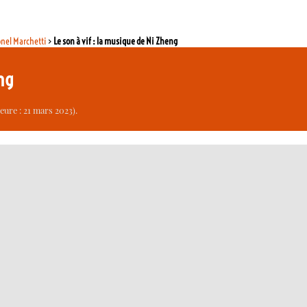
onel Marchetti
>
Le son à vif : la musique de Ni Zheng
eng
eure : 21 mars 2023).