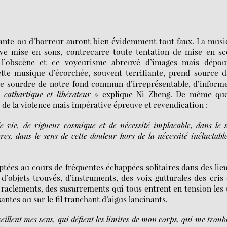
uvante ou d’horreur auront bien évidemment tout faux. La mus
ve mise en sons, contrecarre toute tentation de mise en sc
ée l’obscène et ce voyeurisme abreuvé d’images mais dépou
cette musique d’écorchée, souvent terrifiante, prend source 
aire sourdre de notre fond commun d’irreprésentable, d’inform
 cathartique et libérateur »
explique Ni Zheng. De même que
n de la violence mais impérative épreuve et revendication :
e vie, de rigueur cosmique et de nécessité implacable, dans le 
res, dans le sens de cette douleur hors de la nécessité inéluctabl
ptées au cours de fréquentes échappées solitaires dans des lie
 d’objets trouvés, d’instruments, des voix gutturales des cris
raclements, des susurrements qui tous entrent en tension les
ntes ou sur le fil tranchant d’aigus lancinants.
veillent mes sens, qui défient les limites de mon corps, qui me troub