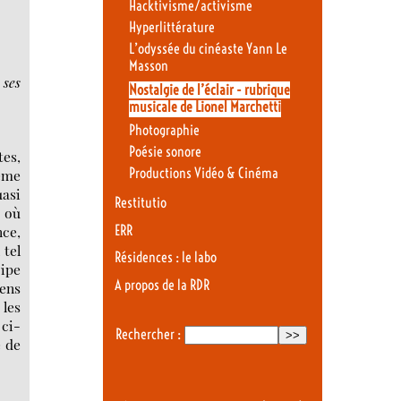
Hacktivisme/activisme
Hyperlittérature
L’odyssée du cinéaste Yann Le
Masson
 ses
Nostalgie de l’éclair - rubrique
musicale de Lionel Marchetti
Photographie
Poésie sonore
tes,
Productions Vidéo & Cinéma
ême
uasi
Restitutio
s où
ERR
nce,
 tel
Résidences : le labo
cipe
A propos de la RDR
ens
 les
 ci-
Rechercher :
e de