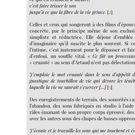
c’est faire trisser le son
jusqu’à ce que la fibre de la vie grince.
[
2
]
Celles et ceux qui songeront à des films d’épo
concrète, par le principe même de son exclusi
simpliste et réductrice. Elle déjoue d’embl
d’imaginaire qu’il suscite le plus souvent. Si 
l’intime, c’est justement pour le dépasser et f
d’enfoui, un souffle vital.
« Ce fût un processus
« cruauté » au sens d’Artaud n’est pas délectatio
J’emploie le mot cruauté dans le sens d’appétit d
gnostique de tourbillon de vie qui dévore les ténèb
laquelle la vie ne saurait s’exercer […]
[
3
]
Des enregistrements de terrain, des sonorités ca
l’abandon, des sons fabriqués en studio à l’aide
râles émanant de son propre corps éprouvé, des 
avec les autres sous des chapes de basses oppressa
J’écoute et je travaille les sons qui me touchent et é