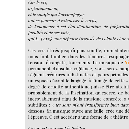
Car le cri,
organiquement,
et le souffle qui l’accompagne
ont ce pouvoir d’exhausser le corps,
de l’emmener à cet état d’animation, de fulguration
facultés et de ses voix,
qui […] exige une dépense insensée de volonté et de s
Ces cris étirés jusqu’à plus souffle, immédiate
nous font tomber dans les ténèbres œsophagien
tension, étrangeté, tourments. La musique de
N
permanent d’absolue vigilance, vous serez happ
règnent créatures indistinctes et peurs primales.
un espace d’avant le langage, à l’image de cette 
degré de crudité authentique puisse être atteint
probablement de la fascination qu’exerce, de b
incroyablement aigu de la musique concrète, a u
subtilités :
« les sons m’ont transformée bien dava
dessous. Sa musique ouvre une faille, crée une 
l’épreuve. C’est accéder à une forme de « théâtre 
Ce qui est vraiment le théâtre,