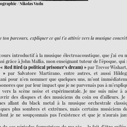
ographie / Nikolas Vudu
ton parcours, expliquer ce qui t’a attirée vers la musique concrèt
cours introductif à la musique électroacoustique, que j’ai eu
si grâce à John Mallia, mon enseignant tuteur de l’époque, qui
e
« Red Bird (a political prisoner’s dream) »
par Trevor Wishart
o »
par Salvatore Martirano, entre autres, et aussi Hildeg
giani pour n’en nommer que quelques uns, m’ont immédiatem
s sonores que par leur impact que je ne parvenais pas à m’expliq
 vers la scène noise et expérimentale. Je me suis mise à a
vrir des disques et des musiciens du coin ou d’ailleurs. J
es allant du black metal à la musique orchestrale classiq
siques plus sombres et extrêmes, mais certains musiciens de
t je ne soupçonnais pas l’existence et que je n’aurais jam
de ces périodes formatrices de ma vie – le fait d’être exilée