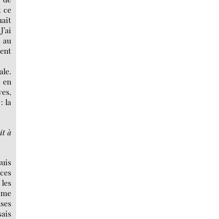
t ce
uait
’ai
s au
ment
le.
 en
ves,
: la
it à
suis
ces
 les
e me
nses
ais