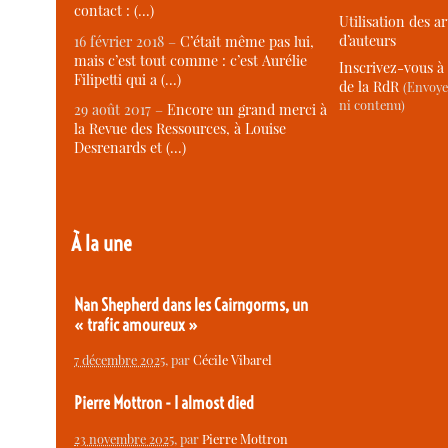
contact : (…)
Utilisation des ar
d’auteurs
16 février 2018 –
C’était même pas lui,
mais c’est tout comme : c’est Aurélie
Inscrivez-vous à 
Filipetti qui a (…)
de la RdR
(Envoye
ni contenu)
29 août 2017 –
Encore un grand merci à
la Revue des Ressources, à Louise
Desrenards et (…)
À la une
Nan Shepherd dans les Cairngorms, un
« trafic amoureux »
7 décembre 2025
, par
Cécile Vibarel
Pierre Mottron - I almost died
23 novembre 2025
, par
Pierre Mottron