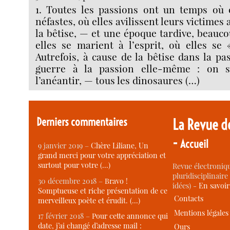
1. Toutes les passions ont un temps où 
néfastes, où elles avilissent leurs victimes 
la bêtise, — et une époque tardive, beauco
elles se marient à l’esprit, où elles se «
Autrefois, à cause de la bêtise dans la pas
guerre à la passion elle-même : on s
l’anéantir, — tous les dinosaures (…)
Derniers commentaires
La Revue d
-
Accueil
9 janvier 2019 –
Chère Liliane, Un
grand merci pour votre appréciation et
surtout pour votre (…)
Revue électroniqu
pluridisciplinaire 
30 décembre 2018 –
Bravo !
idées) -
En savoi
Somptueuse et riche présentation de ce
Contacts
merveilleux poète et érudit. (…)
Mentions légales
17 février 2018 –
Pour cette annonce qui
date, j’ai changé d’adresse mail :
Ours