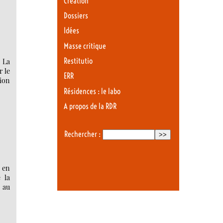
Création
Dossiers
Idées
Masse critique
Restitutio
, La
r le
ERR
ion
Résidences : le labo
A propos de la RDR
Rechercher :
 en
 la
n au