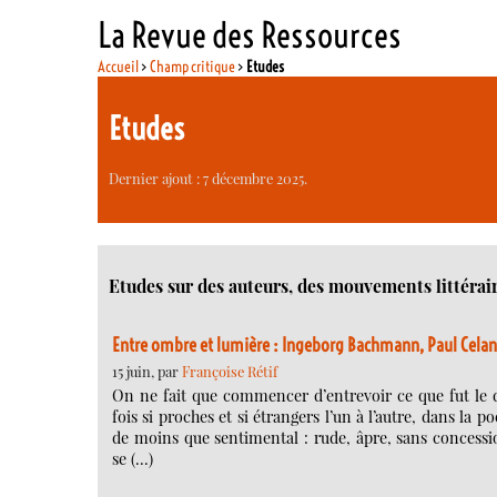
La Revue des Ressources
Accueil
>
Champ critique
>
Etudes
Etudes
Dernier ajout : 7 décembre 2025.
Etudes sur des auteurs, des mouvements littérair
Entre ombre et lumière : Ingeborg Bachmann, Paul Celan
15 juin, par
Françoise Rétif
On ne fait que commencer d’entrevoir ce que fut le 
fois si proches et si étrangers l’un à l’autre, dans la 
de moins que sentimental : rude, âpre, sans concessio
se (…)