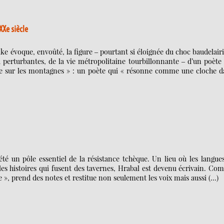
XXe siècle
ke évoque, envoûté, la figure ‒ pourtant si éloignée du choc baudelair
 perturbantes, de la vie métropolitaine tourbillonnante ‒ d’un poète
use sur les montagnes » : un poète qui « résonne comme une cloche d
é un pôle essentiel de la résistance tchèque. Un lieu où les langues
 les histoires qui fusent des tavernes, Hrabal est devenu écrivain. C
se », prend des notes et restitue non seulement les voix mais aussi (…)