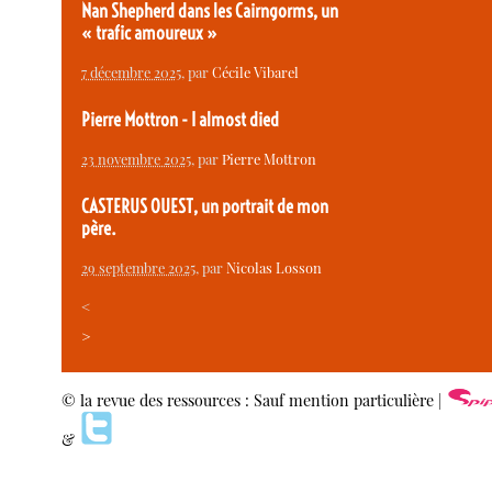
Nan Shepherd dans les Cairngorms, un
« trafic amoureux »
7 décembre 2025
, par
Cécile Vibarel
Pierre Mottron - I almost died
23 novembre 2025
, par
Pierre Mottron
CASTERUS OUEST, un portrait de mon
père.
29 septembre 2025
, par
Nicolas Losson
<
>
© la revue des ressources : Sauf mention particulière |
&