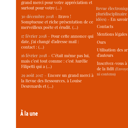
grand merci pour votre appréciation et
surtout pour votre (…)
Revue électroniqu
pluridisciplinaire 
30 décembre 2018 –
Bravo !
idées) -
En savoi
Somptueuse et riche présentation de ce
Contacts
merveilleux poète et érudit. (…)
Mentions légales
17 février 2018 –
Pour cette annonce qui
date, j’ai changé d’adresse mail :
Ours
contact : (…)
Utilisation des ar
d’auteurs
16 février 2018 –
C’était même pas lui,
mais c’est tout comme : c’est Aurélie
Inscrivez-vous à 
Filipetti qui a (…)
de la RdR
(Envoye
ni contenu)
29 août 2017 –
Encore un grand merci à
la Revue des Ressources, à Louise
Desrenards et (…)
À la une