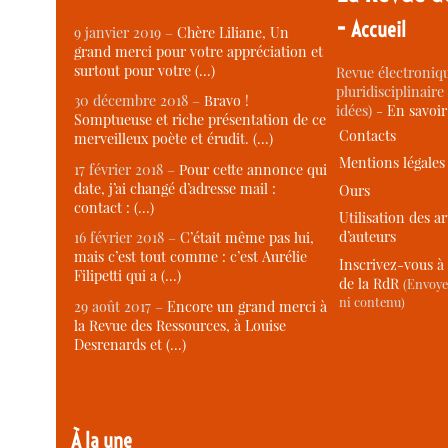
-
Accueil
9 janvier 2019 –
Chère Liliane, Un
grand merci pour votre appréciation et
surtout pour votre (…)
Revue électroniqu
pluridisciplinaire 
30 décembre 2018 –
Bravo !
idées) -
En savoi
Somptueuse et riche présentation de ce
Contacts
merveilleux poète et érudit. (…)
Mentions légales
17 février 2018 –
Pour cette annonce qui
date, j’ai changé d’adresse mail :
Ours
contact : (…)
Utilisation des ar
d’auteurs
16 février 2018 –
C’était même pas lui,
mais c’est tout comme : c’est Aurélie
Inscrivez-vous à 
Filipetti qui a (…)
de la RdR
(Envoye
ni contenu)
29 août 2017 –
Encore un grand merci à
la Revue des Ressources, à Louise
Desrenards et (…)
À la une