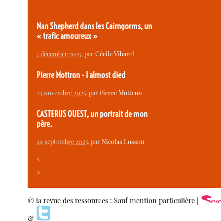
Nan Shepherd dans les Cairngorms, un
« trafic amoureux »
7 décembre 2025
, par
Cécile Vibarel
Pierre Mottron - I almost died
23 novembre 2025
, par
Pierre Mottron
CASTERUS OUEST, un portrait de mon
père.
29 septembre 2025
, par
Nicolas Losson
<
>
© la revue des ressources : Sauf mention particulière |
&