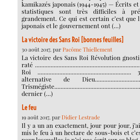
kamikazés japonais (1944-1945) — Écrits et
statistiques sont très difficiles à pr
grandement. Ce qui est certain c’est qu
japonais et le gouvernement ont (…)
La victoire des Sans Roi [bonnes feuilles]
30 août 2017, par
Pacôme Thiellement
La victoire des Sans Roi Révolution gnosti
raté ...........................................................
Roi ....................................................
alternative de Dieu.......................
Trismégiste...............................................
dernier (…)
Le feu
19 août 2017, par
Didier Lestrade
Il y a un an exactement, jour pour jour, j’
mis le feu à un hectare de sous-bois et c’
pour lesquelles je n’ai pas écrit sur ce blo