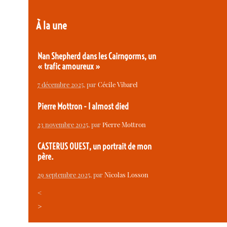
À la une
Nan Shepherd dans les Cairngorms, un
« trafic amoureux »
7 décembre 2025
, par
Cécile Vibarel
Pierre Mottron - I almost died
23 novembre 2025
, par
Pierre Mottron
CASTERUS OUEST, un portrait de mon
père.
29 septembre 2025
, par
Nicolas Losson
<
>