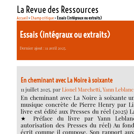
La Revue des Ressources
Accueil
>
Champ critique
>
Essais (intégraux ou extraits)
Essais (intégraux ou extraits)
Dernier ajout : 11 avril 2025.
En cheminant avec La Noire à soixante
11 juillet 2025, par
Lionel Marchetti
,
Yann Leblanc
En cheminant avec La Noire à soixante u
musique concrète de Pierre Henry par Li
livre est édité aux Presses du réel (2025) 
★ Préface du livre par Yann Leblanc
autorisation des Presses du réel) Au fon
écrit comme il compose. Son rapport aux