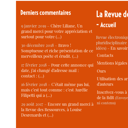
Derniers commentaires
La Revue d
-
Accueil
9 janvier 2019 –
Chère Liliane, Un
grand merci pour votre appréciation et
surtout pour votre (…)
Revue électroniqu
pluridisciplinaire 
30 décembre 2018 –
Bravo !
idées) -
En savoi
Somptueuse et riche présentation de ce
Contacts
merveilleux poète et érudit. (…)
Mentions légales
17 février 2018 –
Pour cette annonce qui
date, j’ai changé d’adresse mail :
Ours
contact : (…)
Utilisation des ar
d’auteurs
16 février 2018 –
C’était même pas lui,
mais c’est tout comme : c’est Aurélie
Inscrivez-vous à 
Filipetti qui a (…)
de la RdR
(Envoye
ni contenu)
29 août 2017 –
Encore un grand merci à
la Revue des Ressources, à Louise
Desrenards et (…)