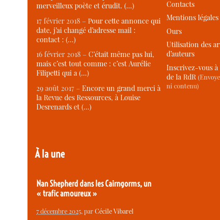
Contacts
merveilleux poète et érudit. (…)
Mentions légales
17 février 2018 –
Pour cette annonce qui
date, j’ai changé d’adresse mail :
Ours
contact : (…)
Utilisation des ar
d’auteurs
16 février 2018 –
C’était même pas lui,
mais c’est tout comme : c’est Aurélie
Inscrivez-vous à 
Filipetti qui a (…)
de la RdR
(Envoye
ni contenu)
29 août 2017 –
Encore un grand merci à
la Revue des Ressources, à Louise
Desrenards et (…)
À la une
Nan Shepherd dans les Cairngorms, un
« trafic amoureux »
7 décembre 2025
, par
Cécile Vibarel