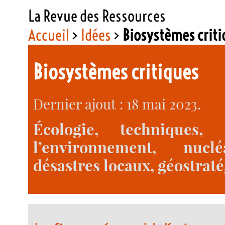
La Revue des Ressources
Accueil
>
Idées
>
Biosystèmes criti
Biosystèmes critiques
Dernier ajout : 18 mai 2023.
Écologie, techniques,
l’environnement, nuclé
désastres locaux, géostraté