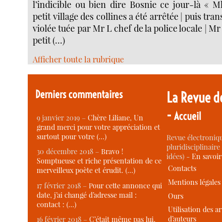
l’indicible ou bien dire Bosnie ce jour-là « M
petit village des collines a été arrêtée | puis tra
violée tuée par Mr L chef de la police locale | Mr
petit (…)
Afficher toute la rubrique
Derniers commentaires
La Revue d
-
Accueil
9 janvier 2019 –
Chère Liliane, Un
grand merci pour votre appréciation et
surtout pour votre (…)
Revue électroniqu
pluridisciplinaire 
30 décembre 2018 –
Bravo !
idées) -
En savoi
Somptueuse et riche présentation de ce
Contacts
merveilleux poète et érudit. (…)
Mentions légales
17 février 2018 –
Pour cette annonce qui
date, j’ai changé d’adresse mail :
Ours
contact : (…)
Utilisation des ar
d’auteurs
16 février 2018 –
C’était même pas lui,