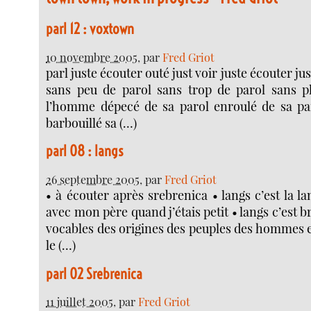
parl 12 : voxtown
10 novembre 2005
, par
Fred Griot
parl juste écouter outé just voir juste écouter j
sans peu de parol sans trop de parol sans p
l’homme dépecé de sa parol enroulé de sa p
barbouillé sa (…)
parl 08 : langs
26 septembre 2005
, par
Fred Griot
• à écouter après srebrenica • langs c’est la la
avec mon père quand j’étais petit • langs c’est 
vocables des origines des peuples des hommes e
le (…)
parl 02 Srebrenica
11 juillet 2005
, par
Fred Griot