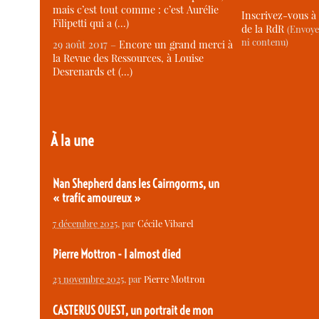
mais c’est tout comme : c’est Aurélie
Inscrivez-vous à 
Filipetti qui a (…)
de la RdR
(Envoye
ni contenu)
29 août 2017 –
Encore un grand merci à
la Revue des Ressources, à Louise
Desrenards et (…)
À la une
Nan Shepherd dans les Cairngorms, un
« trafic amoureux »
7 décembre 2025
, par
Cécile Vibarel
Pierre Mottron - I almost died
23 novembre 2025
, par
Pierre Mottron
CASTERUS OUEST, un portrait de mon