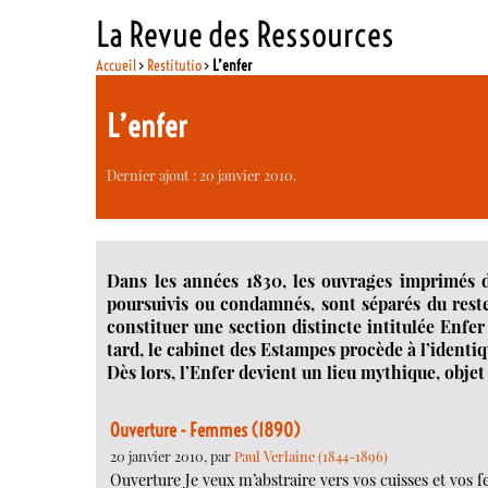
La Revue des Ressources
Accueil
>
Restitutio
>
L’enfer
L’enfer
Dernier ajout : 20 janvier 2010.
Dans les années 1830, les ouvrages imprimés 
poursuivis ou condamnés, sont séparés du reste
constituer une section distincte intitulée Enfer
tard, le cabinet des Estampes procède à l’identiq
Dès lors, l’Enfer devient un lieu mythique, objet 
Ouverture - Femmes (1890)
20 janvier 2010, par
Paul Verlaine (1844-1896)
Ouverture Je veux m’abstraire vers vos cuisses et vos f