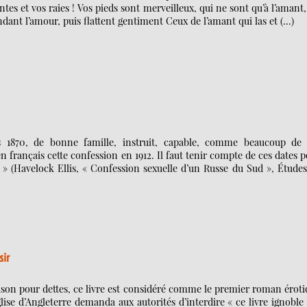
ntes et vos raies ! Vos pieds sont merveilleux, qui ne sont qu’à l’amant
ndant l’amour, puis flattent gentiment Ceux de l’amant qui las et (…)
 1870, de bonne famille, instruit, capable, comme beaucoup de 
n français cette confession en 1912. Il faut tenir compte de ces dates 
. » (Havelock Ellis, « Confession sexuelle d’un Russe du Sud », Étude
sir
rison pour dettes, ce livre est considéré comme le premier roman érot
glise d’Angleterre demanda aux autorités d’interdire « ce livre ignoble