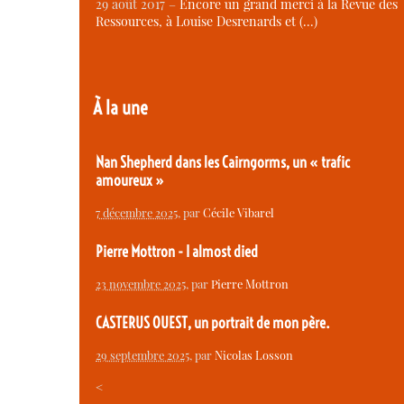
29 août 2017 –
Encore un grand merci à la Revue des
Ressources, à Louise Desrenards et (…)
À la une
Nan Shepherd dans les Cairngorms, un « trafic
amoureux »
7 décembre 2025
, par
Cécile Vibarel
Pierre Mottron - I almost died
23 novembre 2025
, par
Pierre Mottron
CASTERUS OUEST, un portrait de mon père.
29 septembre 2025
, par
Nicolas Losson
<