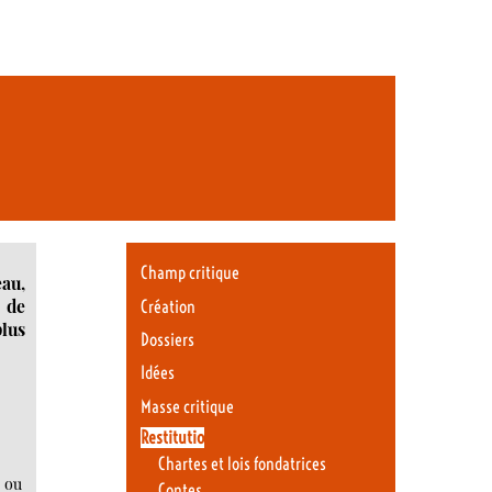
Champ critique
au,
n de
Création
plus
Dossiers
Idées
Masse critique
Restitutio
Chartes et lois fondatrices
s ou
Contes