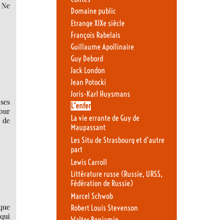
, Ne
Domaine public
Etrange XIXe siècle
François Rabelais
Guillaume Apollinaire
Guy Debord
Jack London
Jean Potocki
Joris-Karl Huysmans
ses
L’enfer
pour
La vie errante de Guy de
s de
Maupassant
Les Situ de Strasbourg et d’autre
part
Lewis Carroll
Littérature russe (Russie, URSS,
Fédération de Russie)
Marcel Schwob
ique
Robert Louis Stevenson
 qui
Walter Benjamin