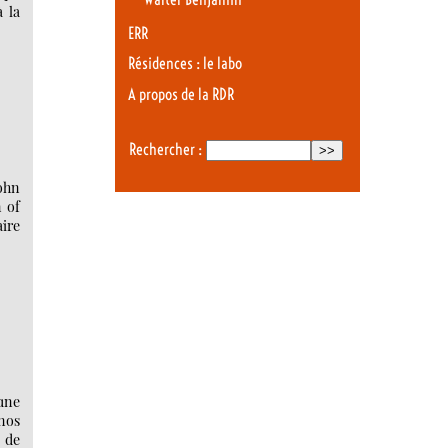
à la
ERR
Résidences : le labo
A propos de la RDR
Rechercher :
John
n of
aire
une
 nos
 de