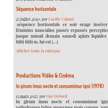
Séquence horizontale
25 juillet 2010
, par
Lucille Calmel
.séquence horizontale ce soir orage insére
féminins masculins passés repassés perceptio
jusque minuit demain samedi aplats liquides 
tititi tititi m. lui est (…)
Afficher toute la rubrique
Productions Vidéo & Cinéma
In girum imus nocte et consumimur igni (1978)
13 mars 2025
, par
Guy Debord
In girum imus nocte et consumimur ign
palindromes latins anonymes mais connus, parmi