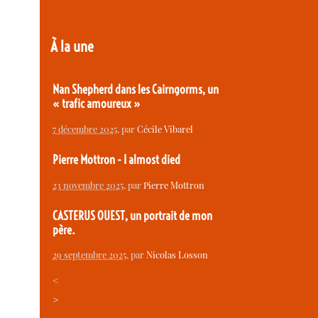
À la une
Nan Shepherd dans les Cairngorms, un
« trafic amoureux »
7 décembre 2025
, par
Cécile Vibarel
Pierre Mottron - I almost died
23 novembre 2025
, par
Pierre Mottron
CASTERUS OUEST, un portrait de mon
père.
29 septembre 2025
, par
Nicolas Losson
<
>