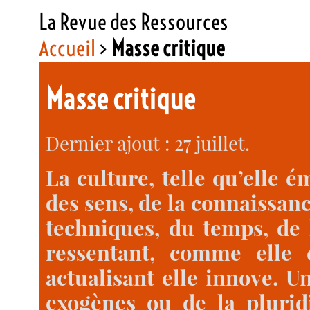
La Revue des Ressources
Accueil
>
Masse critique
Masse critique
Dernier ajout : 27 juillet.
La culture, telle qu’elle 
des sens, de la connaissanc
techniques, du temps, de 
ressentant, comme elle 
actualisant elle innove. U
exogènes ou de la pluridi