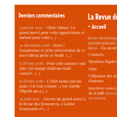
Derniers commentaires
La Revue d
-
Accueil
9 janvier 2019 –
Chère Liliane, Un
grand merci pour votre appréciation et
surtout pour votre (…)
Revue électroniqu
pluridisciplinaire 
30 décembre 2018 –
Bravo !
idées) -
En savoi
Somptueuse et riche présentation de ce
Contacts
merveilleux poète et érudit. (…)
Mentions légales
17 février 2018 –
Pour cette annonce qui
date, j’ai changé d’adresse mail :
Ours
contact : (…)
Utilisation des ar
d’auteurs
16 février 2018 –
C’était même pas lui,
mais c’est tout comme : c’est Aurélie
Inscrivez-vous à 
Filipetti qui a (…)
de la RdR
(Envoye
ni contenu)
29 août 2017 –
Encore un grand merci à
la Revue des Ressources, à Louise
Desrenards et (…)