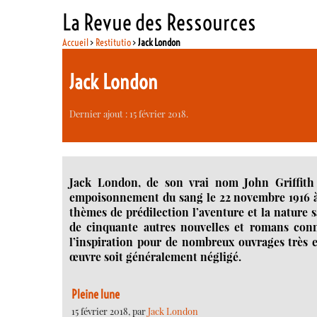
La Revue des Ressources
Accueil
>
Restitutio
>
Jack London
Jack London
Dernier ajout : 15 février 2018.
Jack London, de son vrai nom John Griffith 
empoisonnement du sang le 22 novembre 1916 à 
thèmes de prédilection l’aventure et la nature sa
de cinquante autres nouvelles et romans connu
l’inspiration pour de nombreux ouvrages très e
œuvre soit généralement négligé.
Pleine lune
15 février 2018, par
Jack London