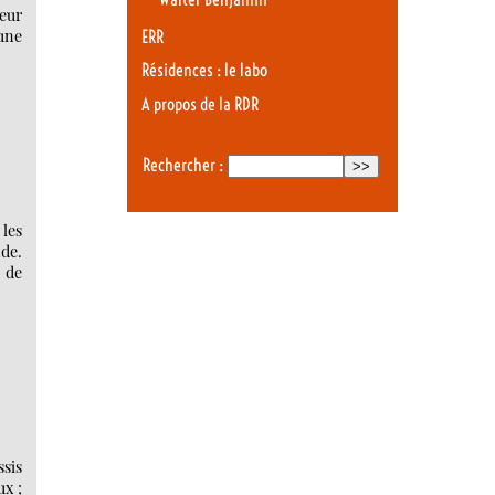
leur
 une
ERR
Résidences : le labo
A propos de la RDR
Rechercher :
 les
nde.
s de
ssis
ux ;