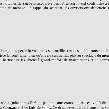
s notables de San Francisco s’éveillent et se retrouvent confrontés à 
e femme de ménage… À l’appel du syndicat, les ouvriers ont déclenché
longtemps perdu la vue, mais son oreille, restée subtile, transmettait
rière le front fané, bien qu’elle ne s’alimentât plus au spectacle du mo
ui harnachait les chiens à grand renfort de malédictions et de coup
passée à Quito, dans l’arène, pendant une course de taureaux. J’étais a
Valenzuela et de Luis Cervallos. Ce drame s’est déroulé sous mes ye