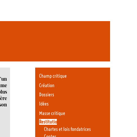
Champ critique
’un
mme
Création
plus
Dossiers
ère
Idées
 son
Masse critique
Restitutio
Chartes et lois fondatrices
Contes