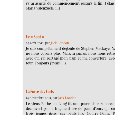
j’y ai assisté du commencement jusqu’à la fin. J’éta
Maria Valenzuela (…)
Ce « Spot »
29 août 2012, par
Jack London
Je suis complètement dégoûté de Stephen Mackaye. Nag
ne nous voyons plus. Mais, si jamais nous nous retr
avec qui j’ai partagé mon pain et ma couverture, avec 
tour. Toujours j’avais (…)
La Force des Forts
14 novembre 2011, par
Jack London
Le vieux Barbe-en-Long fit une pause dans son récit, 
découvert par le fragment usé de peau d’ours qui con
trois jeunes gens, ses petits-fils, Courre-Daim, 