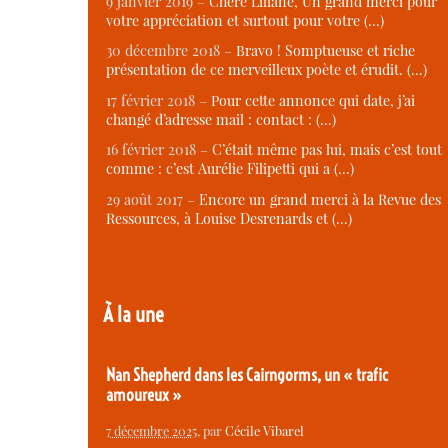
9 janvier 2019 –
Chère Liliane, Un grand merci pour
votre appréciation et surtout pour votre (…)
30 décembre 2018 –
Bravo ! Somptueuse et riche
présentation de ce merveilleux poète et érudit. (…)
17 février 2018 –
Pour cette annonce qui date, j’ai
changé d’adresse mail : contact : (…)
16 février 2018 –
C’était même pas lui, mais c’est tout
comme : c’est Aurélie Filipetti qui a (…)
29 août 2017 –
Encore un grand merci à la Revue des
Ressources, à Louise Desrenards et (…)
À la une
Nan Shepherd dans les Cairngorms, un « trafic
amoureux »
7 décembre 2025
, par
Cécile Vibarel