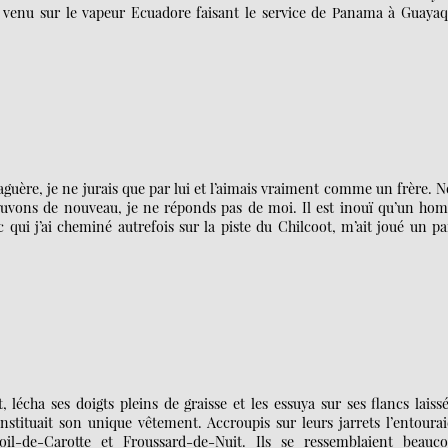
is venu sur le vapeur Ecuadore faisant le service de Panama à Guayaq
uère, je ne jurais que par lui et l’aimais vraiment comme un frère. 
ouvons de nouveau, je ne réponds pas de moi. Il est inouï qu’un ho
qui j’ai cheminé autrefois sur la piste du Chilcoot, m’ait joué un pa
lécha ses doigts pleins de graisse et les essuya sur ses flancs laiss
stituait son unique vêtement. Accroupis sur leurs jarrets l’entoura
Poil-de-Carotte et Froussard-de-Nuit. Ils se ressemblaient beauco