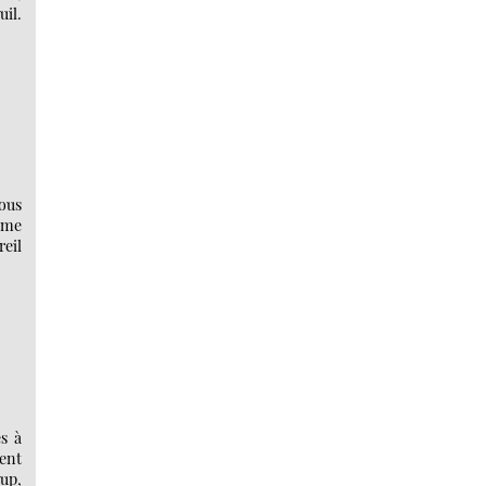
uil.
Nous
mme
reil
és à
ient
up,