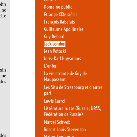
ohn
Domaine public
 se
Etrange XIXe siècle
tte
François Rabelais
Guillaume Apollinaire
Guy Debord
Jack London
Jean Potocki
Joris-Karl Huysmans
L’enfer
ain
La vie errante de Guy de
 que
Maupassant
des
Les Situ de Strasbourg et d’autre
part
Lewis Carroll
Littérature russe (Russie, URSS,
Fédération de Russie)
Marcel Schwob
Robert Louis Stevenson
des
Walter Benjamin