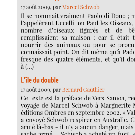
17 août 2009, par
Marcel Schwob
Il se nommait vraiment Paolo di Dono ; m
l’appelèrent Uccelli, ou Paul les Oiseaux
nombre d’oiseaux figurés et de bê
remplissaient sa maison : car il était
nourrir des animaux ou pour se procur
connaissait point. On dit même qu’à Pado
fresque des quatre éléments, et qu’il do
à (…)
L’île du double
17 août 2009, par
Bernard Gauthier
Ce texte est la préface de Vers Samoa, rec
voyage de Marcel Schwob à Marguerite 
éditions Ombres en septembre 2002. « Val
a envoyé Schwob respirer en Australie. C
armé là-bas - il n’y a aucun danger, mais 
sache armé -, Schwob a acheté un fusil, et