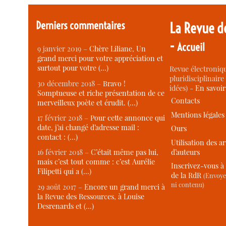
Derniers commentaires
La Revue d
-
Accueil
9 janvier 2019 –
Chère Liliane, Un
grand merci pour votre appréciation et
surtout pour votre (…)
Revue électroniqu
pluridisciplinaire 
30 décembre 2018 –
Bravo !
idées) -
En savoi
Somptueuse et riche présentation de ce
Contacts
merveilleux poète et érudit. (…)
Mentions légales
17 février 2018 –
Pour cette annonce qui
date, j’ai changé d’adresse mail :
Ours
contact : (…)
Utilisation des ar
d’auteurs
16 février 2018 –
C’était même pas lui,
mais c’est tout comme : c’est Aurélie
Inscrivez-vous à 
Filipetti qui a (…)
de la RdR
(Envoye
ni contenu)
29 août 2017 –
Encore un grand merci à
la Revue des Ressources, à Louise
Desrenards et (…)