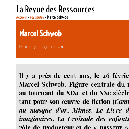
La Revue des Ressources
Accueil
>
Restitutio
>
Marcel Schwob
Marcel Schwob
Dernier ajout : 5 janvier 2011.
Il y a près de cent ans, le 26 févri
Marcel Schwob. Figure centrale du m
au tournant du XIXe et du XXe siècle,
tant pour son œuvre de fiction (
Cœur
au masque d’or
,
Mimes
,
Le Livre 
imaginaires
,
La Croisade des enfant
rôle de traducteur et de « passeur » 