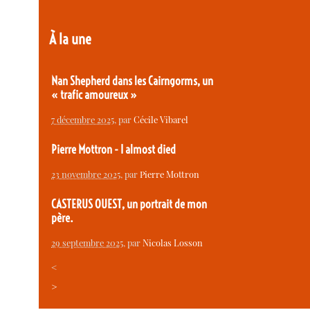
À la une
Nan Shepherd dans les Cairngorms, un
« trafic amoureux »
7 décembre 2025
, par
Cécile Vibarel
Pierre Mottron - I almost died
23 novembre 2025
, par
Pierre Mottron
CASTERUS OUEST, un portrait de mon
père.
29 septembre 2025
, par
Nicolas Losson
<
>