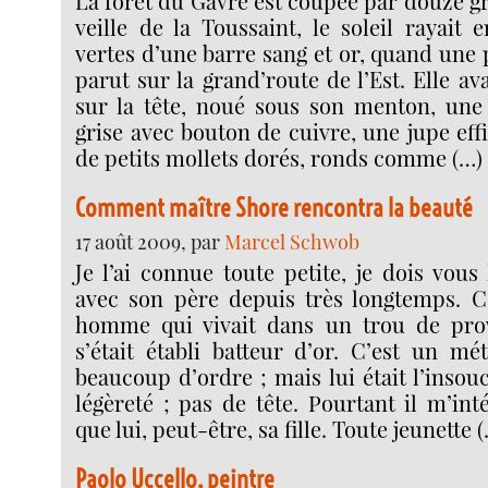
La forêt du Gâvre est coupée par douze g
veille de la Toussaint, le soleil rayait e
vertes d’une barre sang et or, quand une p
parut sur la grand’route de l’Est. Elle av
sur la tête, noué sous son menton, une
grise avec bouton de cuivre, une jupe eff
de petits mollets dorés, ronds comme (…)
Comment maître Shore rencontra la beauté
17 août 2009, par
Marcel Schwob
Je l’ai connue toute petite, je dois vous l
avec son père depuis très longtemps. C
homme qui vivait dans un trou de provi
s’était établi batteur d’or. C’est un m
beaucoup d’ordre ; mais lui était l’inso
légèreté ; pas de tête. Pourtant il m’inté
que lui, peut-être, sa fille. Toute jeunette 
Paolo Uccello, peintre