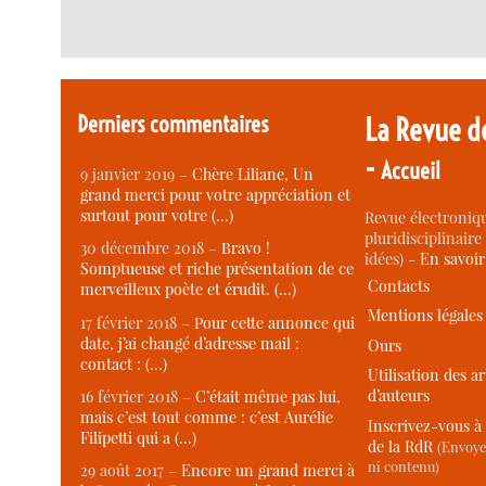
Derniers commentaires
La Revue d
-
Accueil
9 janvier 2019 –
Chère Liliane, Un
grand merci pour votre appréciation et
surtout pour votre (…)
Revue électroniqu
pluridisciplinaire 
30 décembre 2018 –
Bravo !
idées) -
En savoi
Somptueuse et riche présentation de ce
Contacts
merveilleux poète et érudit. (…)
Mentions légales
17 février 2018 –
Pour cette annonce qui
date, j’ai changé d’adresse mail :
Ours
contact : (…)
Utilisation des ar
d’auteurs
16 février 2018 –
C’était même pas lui,
mais c’est tout comme : c’est Aurélie
Inscrivez-vous à 
Filipetti qui a (…)
de la RdR
(Envoye
ni contenu)
29 août 2017 –
Encore un grand merci à