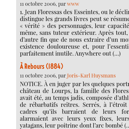
11 octobre 2006, par
www
1. Jean Floressas des Esseintes, ou le décl
distingue les grands livres peut se résum
« vérité » des personnages, leur capacit
même, sans tuteur extérieur. Après tout, 
d’autre fin que de nous extraire d’un mo
existence douloureuse et, pour l’essenti
parfaitement inutile. Anywhere out (…)
À Rebours (1884)
11 octobre 2006, par
Joris-Karl Huysmans
NOTICE. À en juger par les quelques port
château de Lourps, la famille des Flores
avait été, au temps jadis, composée d’ath
de rébarbatifs reîtres. Serrés, à l’étroi
cadres qu’ils barraient de leurs for
alarmaient avec leurs yeux fixes, leu
yatagans, leur poitrine dont l’arc bombé (