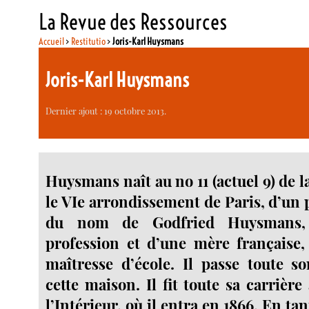
La Revue des Ressources
Accueil
>
Restitutio
>
Joris-Karl Huysmans
Joris-Karl Huysmans
Dernier ajout : 19 octobre 2013.
Huysmans naît au no 11 (actuel 9) de 
le VIe arrondissement de Paris, d’un 
du nom de Godfried Huysmans, 
profession et d’une mère française,
maîtresse d’école. Il passe toute s
cette maison. Il fit toute sa carrièr
l’Intérieur, où il entra en 1866. En t