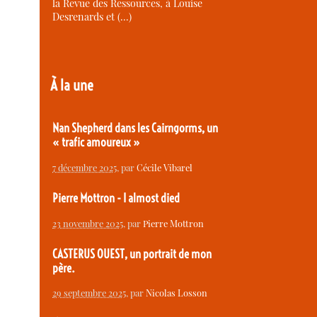
la Revue des Ressources, à Louise
Desrenards et (…)
À la une
Nan Shepherd dans les Cairngorms, un
« trafic amoureux »
7 décembre 2025
, par
Cécile Vibarel
Pierre Mottron - I almost died
23 novembre 2025
, par
Pierre Mottron
CASTERUS OUEST, un portrait de mon
père.
29 septembre 2025
, par
Nicolas Losson