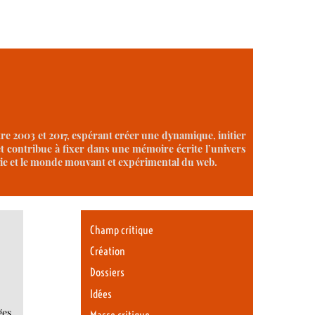
tre 2003 et 2017, espérant créer une dynamique, initier
et contribue à fixer dans une mémoire écrite l’univers
airie et le monde mouvant et expérimental du web.
Champ critique
Création
Dossiers
Idées
ges