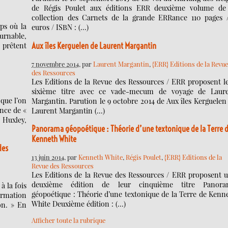
de Régis Poulet aux éditions ERR deuxième volume de
collection des Carnets de la grande ERRance 110 pages 
ps où la
euros / ISBN : (…)
urnable,
i prêtent
Aux îles Kerguelen de Laurent Margantin
7 novembre 2014
, par
Laurent Margantin
,
{ERR} Editions de la Revu
des Ressources
Les Editions de la Revue des Ressources / ERR proposent l
sixième titre avec ce vade-mecum de voyage de Laur
 que l’on
Margantin. Parution le 9 octobre 2014 de Aux îles Kerguelen
ence de «
Laurent Margantin (…)
 Huxley,
Panorama géopoétique : Théorie d’une textonique de la Terre 
Kenneth White
des
13 juin 2014
, par
Kenneth White
,
Régis Poulet
,
{ERR} Editions de la
Revue des Ressources
Les Editions de la Revue des Ressources / ERR proposent 
deuxième édition de leur cinquième titre Panora
à la fois
géopoétique : Théorie d’une textonique de la Terre de Kenn
ormation
White Deuxième édition : (…)
on. » En
Afficher toute la rubrique