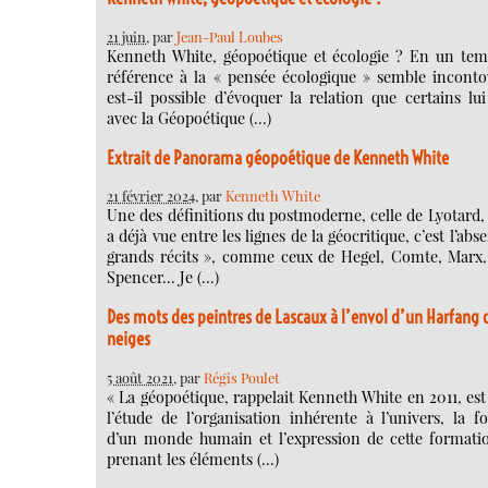
21 juin
, par
Jean-Paul Loubes
Kenneth White, géopoétique et écologie ? En un tem
référence à la « pensée écologique » semble inconto
est-il possible d’évoquer la relation que certains lu
avec la Géopoétique (…)
Extrait de Panorama géopoétique de Kenneth White
21 février 2024
, par
Kenneth White
Une des définitions du postmoderne, celle de Lyotard,
a déjà vue entre les lignes de la géocritique, c’est l’abs
grands récits », comme ceux de Hegel, Comte, Marx,
Spencer… Je (…)
Des mots des peintres de Lascaux à l’envol d’un Harfang 
neiges
5 août 2021
, par
Régis Poulet
« La géopoétique, rappelait Kenneth White en 2011, est 
l’étude de l’organisation inhérente à l’univers, la f
d’un monde humain et l’expression de cette formati
prenant les éléments (…)