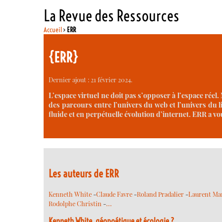
La Revue des Ressources
Accueil
>
ERR
{ERR}
Dernier ajout : 21 février 2024.
L’espace virtuel ne doit pas s’opposer à l’espace réel
des parcours entre l’univers du web et l’univers du l
fluide et en perpétuelle évolution d’internet. ERR a v
Les auteurs de ERR
Kenneth White
-
Claude Favre
-
Roland Pradalier
-
Laurent Ma
…
Rodolphe Christin
-
Kenneth White, géopoétique et écologie ?