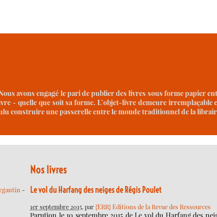
. Nous avons engagé le pari de publier des livres sous forme papier en
ivre - quelle que soit sa forme. L’objet-livre demeure irremplaçable 
oulu construire une passerelle entre le monde traditionnel de la libr
Nos livres
Le vol du Harfang des neiges de Régis Poulet
rgantin
-
1er septembre 2015
, par
{ERR} Editions de la Revue des Ressources
Parution le 10 septembre 2015 de Le vol du Harfang des nei