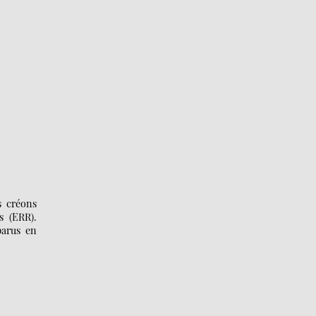
s créons
s (ERR).
parus en