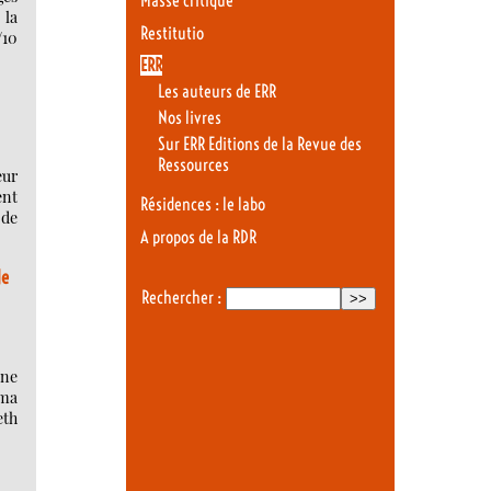
Masse critique
 la
Restitutio
/10
ERR
Les auteurs de ERR
Nos livres
e
Sur ERR Editions de la Revue des
Ressources
eur
ent
Résidences : le labo
 de
A propos de la RDR
de
Rechercher :
une
ma
eth