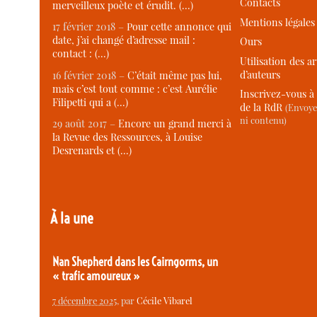
Contacts
merveilleux poète et érudit. (…)
Mentions légales
17 février 2018 –
Pour cette annonce qui
date, j’ai changé d’adresse mail :
Ours
contact : (…)
Utilisation des ar
d’auteurs
16 février 2018 –
C’était même pas lui,
mais c’est tout comme : c’est Aurélie
Inscrivez-vous à 
Filipetti qui a (…)
de la RdR
(Envoye
ni contenu)
29 août 2017 –
Encore un grand merci à
la Revue des Ressources, à Louise
Desrenards et (…)
À la une
Nan Shepherd dans les Cairngorms, un
« trafic amoureux »
7 décembre 2025
, par
Cécile Vibarel