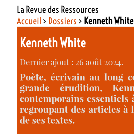
La Revue des Ressources
Accueil
>
Dossiers
>
Kenneth White
Kenneth White
Dernier ajout : 26 août 2024.
Poète, écrivain au long 
grande érudition, Ke
contemporains essentiels
regroupant des articles à 
de ses textes.