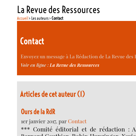
La Revue des Ressources
Accueil
> Les auteurs >
Contact
Contact
Envoyez un message à La Rédaction de La Revue des Re
Voir en ligne :
La Revue des Ressources
Articles de cet auteur (1)
Ours de la RdR
1er janvier 2017, par
Contact
*** Comité éditorial et de rédaction : A
Bernard Gauthier, Robin Hunzinger, Xavie