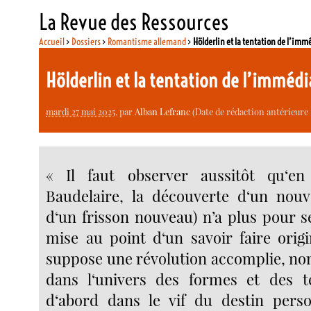
La Revue des Ressources
Accueil
>
Dossiers
>
Romantisme allemand
>
Hölderlin et la tentation de l’imm
Hölderlin et la tentation de l’imméd
mardi 27 mai 2025
, par
Alban Lefranc
(Date de rédaction antérieure 
« Il faut observer aussitôt qu‘en
Baudelaire, la découverte d‘un nouv
d‘un frisson nouveau) n’a plus pour s
mise au point d‘un savoir faire origi
suppose une révolution accomplie, no
dans l‘univers des formes et des t
d‘abord dans le vif du destin perso