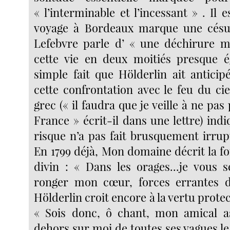
« l’interminable et l’incessant » . Il e
voyage à Bordeaux marque une césur
Lefebvre parle d’ « une déchirure m
cette vie en deux moitiés presque é
simple fait que Hölderlin ait anticip
cette confrontation avec le feu du cie
grec (« il faudra que je veille à ne pas
France » écrit-il dans une lettre) ind
risque n’a pas fait brusquement irrup
En 1799 déjà, Mon domaine décrit la f
divin : « Dans les orages...je vous 
ronger mon cœur, forces errantes d
Hölderlin croit encore à la vertu prote
« Sois donc, ô chant, mon amical asi
dehors sur moi de toutes ses vagues l