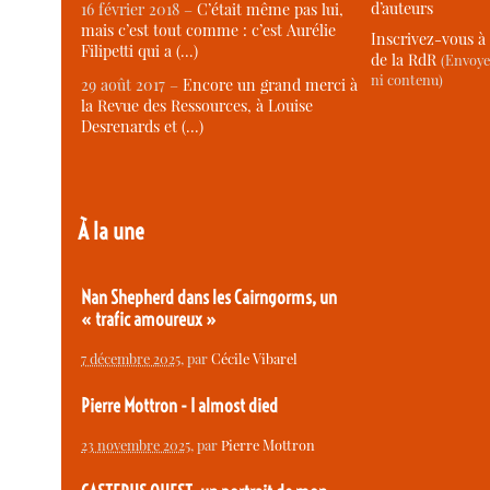
d’auteurs
16 février 2018 –
C’était même pas lui,
mais c’est tout comme : c’est Aurélie
Inscrivez-vous à 
Filipetti qui a (…)
de la RdR
(Envoye
ni contenu)
29 août 2017 –
Encore un grand merci à
la Revue des Ressources, à Louise
Desrenards et (…)
À la une
Nan Shepherd dans les Cairngorms, un
« trafic amoureux »
7 décembre 2025
, par
Cécile Vibarel
Pierre Mottron - I almost died
23 novembre 2025
, par
Pierre Mottron