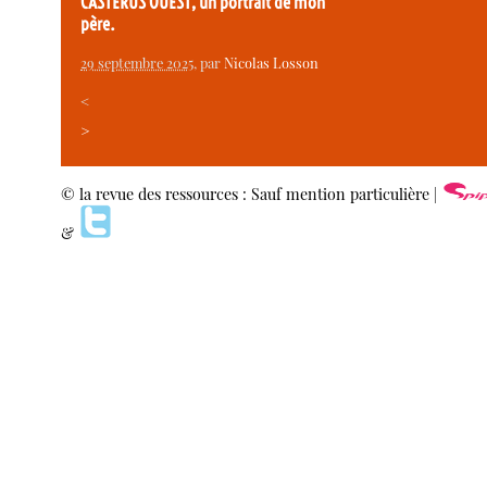
CASTERUS OUEST, un portrait de mon
père.
29 septembre 2025
, par
Nicolas Losson
<
>
© la revue des ressources : Sauf mention particulière |
&