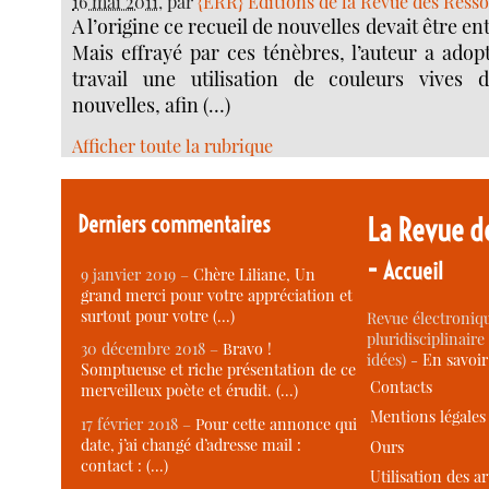
16 mai 2011
, par
{ERR} Editions de la Revue des Ress
A l’origine ce recueil de nouvelles devait être e
Mais effrayé par ces ténèbres, l’auteur a adop
travail une utilisation de couleurs vives 
nouvelles, afin (…)
Afficher toute la rubrique
Derniers commentaires
La Revue d
-
Accueil
9 janvier 2019 –
Chère Liliane, Un
grand merci pour votre appréciation et
surtout pour votre (…)
Revue électroniqu
pluridisciplinaire 
30 décembre 2018 –
Bravo !
idées) -
En savoi
Somptueuse et riche présentation de ce
Contacts
merveilleux poète et érudit. (…)
Mentions légales
17 février 2018 –
Pour cette annonce qui
date, j’ai changé d’adresse mail :
Ours
contact : (…)
Utilisation des ar