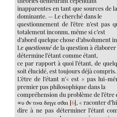
théories demeurant cependant
inapparentes en tant que sources de 
dominante. — Le cherché dans le
questionnement de l’être n’est pas 
totalement inconnu, même si c’est
d’abord quelque chose d’absolument ins
Le
questionné
de la question à élaborer e
détermine l’étant comme étant,
ce par rapport à quoi l’étant, de quel
soit élucidé, est toujours déjà compris.
L’être de l’étant n’« est » pas lui-m
premier pas philosophique dans la
compréhension du problème de l’être c
∝υ ϑν τινα διηγε σϑαι
[
6
]
, « raconter d’hi
dire à ne pas déterminer l’étant co