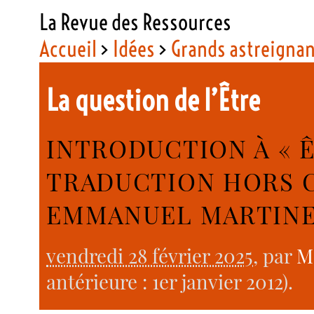
La Revue des Ressources
Accueil
>
Idées
>
Grands astreigna
La question de l’Être
INTRODUCTION À « ÊT
TRADUCTION HORS 
EMMANUEL MARTIN
vendredi 28 février 2025
, par
M
antérieure : 1er janvier 2012).