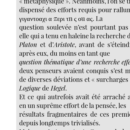
« métaphysique ». Néanmoins, l’on se t
dispensé des efforts requis pour rall
γιγαντοαχι α περι τn ς οu ας. La
question soulevée n’est pourtant pas 
elle qui a tenu en haleine la recherche 
Platon
et d’
Aristote
, avant de s’étein
après eux, du moins en tant que
question
thématique d’une recherche
eff
deux penseurs avaient conquis s’est m
de diverses déviations et « surcharges 
Logique
de
Hegel
.
Et ce qui autrefois avait été arrach
en un suprême effort de la pensée, les
résultats fragmentaires de ces premi
depuis longtemps trivialisés.