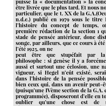
puisse la « documentation » la con
être livrée que le plus tard. Et nous no
particulier, que le t. XX de la G.A.(O
n.d.e.) publié en 1979 sous le titr
l’histoire du concept de temps, o
première rédaction de la section 1 qu
stade de pensée antérieur, donc dis
songe, par ailleurs, que ce cours à ét
l’été 1925, on ne
peut être que stupéfait par la
philosophe : si genèse il y a forcéme
aussi et surtout une éclosion, une n
vigueur, si Hegel n’eût existé, ser
dans l’histoire de la pensée possibl
bien ceux qui, dans un avenir peut-ê
(puisqu’une IVème section de la G.A. e
programmée), disposeront d’elle en to
oublier qu’une chose est de s