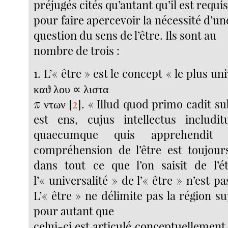
préjugés cités qu’autant qu’il est requi
pour faire apercevoir la nécessité d’une
question du sens de l’être. Ils sont au
nombre de trois :
1. L’« être » est le concept « le plus uni
καϑ λου ∝ λιστα
π ντων
[
2
]
. « Illud quod primo cadit s
est ens, cujus intellectus includi
quaecumque quis apprehend
compréhension de l’être est toujour
dans tout ce que l’on saisit de l’é
l’« universalité » de l’« être » n’est p
L’« être » ne délimite pas la région s
pour autant que
celui-ci est articulé conceptuellement 