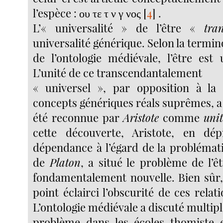
l’espèce : ου τε τ ν γ νος
[
4
]
.
L’« universalité » de l’être «
tra
universalité générique. Selon la termin
de l’ontologie médiévale, l’être es
L’unité de ce transcendantalement
« universel », par opposition à la 
concepts génériques réals suprêmes, a
été reconnue par
Aristote
comme
unit
cette découverte, Aristote, en dé
dépendance à l’égard de la problémat
de
Platon
, a situé le problème de l’ê
fondamentalement nouvelle. Bien sûr, 
point éclairci l’obscurité de ces relati
L’ontologie médiévale a discuté multip
problème dans les écoles thomiste e