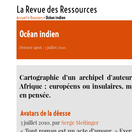
La Revue des Ressources
Accueil
>
Dossiers
>
Océan indien
Océan indien
Dernier ajout : 3 juillet 2010.
Cartographie d’un archipel d’auteur
Afrique ; européens ou insulaires, m
en pensée.
Avatars de la déesse
3 juillet 2010, par
Serge Meitinger
« Tout roman est un acte d’amour. » Exer