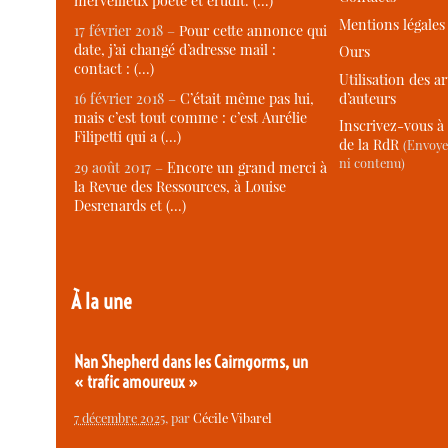
merveilleux poète et érudit. (…)
Mentions légales
17 février 2018 –
Pour cette annonce qui
date, j’ai changé d’adresse mail :
Ours
contact : (…)
Utilisation des ar
d’auteurs
16 février 2018 –
C’était même pas lui,
mais c’est tout comme : c’est Aurélie
Inscrivez-vous à 
Filipetti qui a (…)
de la RdR
(Envoye
ni contenu)
29 août 2017 –
Encore un grand merci à
la Revue des Ressources, à Louise
Desrenards et (…)
À la une
Nan Shepherd dans les Cairngorms, un
« trafic amoureux »
7 décembre 2025
, par
Cécile Vibarel