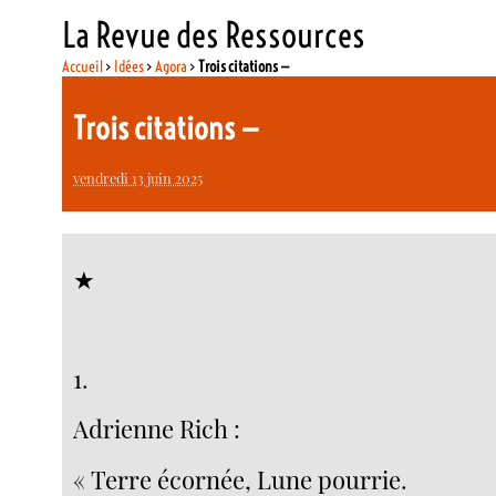
La Revue des Ressources
Accueil
>
Idées
>
Agora
>
Trois citations —
Trois citations —
vendredi 13 juin 2025
★
1.
Adrienne Rich :
« Terre écornée, Lune pourrie.