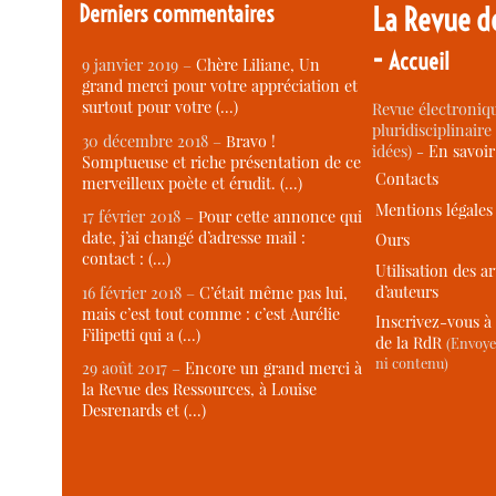
Derniers commentaires
La Revue d
-
Accueil
9 janvier 2019 –
Chère Liliane, Un
grand merci pour votre appréciation et
surtout pour votre (…)
Revue électroniqu
pluridisciplinaire 
30 décembre 2018 –
Bravo !
idées) -
En savoi
Somptueuse et riche présentation de ce
Contacts
merveilleux poète et érudit. (…)
Mentions légales
17 février 2018 –
Pour cette annonce qui
date, j’ai changé d’adresse mail :
Ours
contact : (…)
Utilisation des ar
d’auteurs
16 février 2018 –
C’était même pas lui,
mais c’est tout comme : c’est Aurélie
Inscrivez-vous à 
Filipetti qui a (…)
de la RdR
(Envoye
ni contenu)
29 août 2017 –
Encore un grand merci à
la Revue des Ressources, à Louise
Desrenards et (…)