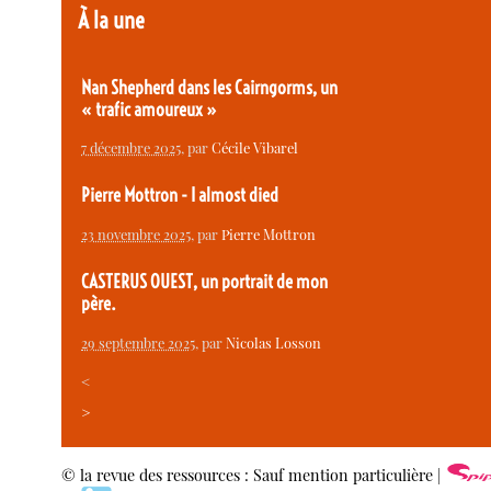
À la une
Nan Shepherd dans les Cairngorms, un
« trafic amoureux »
7 décembre 2025
, par
Cécile Vibarel
Pierre Mottron - I almost died
23 novembre 2025
, par
Pierre Mottron
CASTERUS OUEST, un portrait de mon
père.
29 septembre 2025
, par
Nicolas Losson
<
>
© la revue des ressources : Sauf mention particulière |