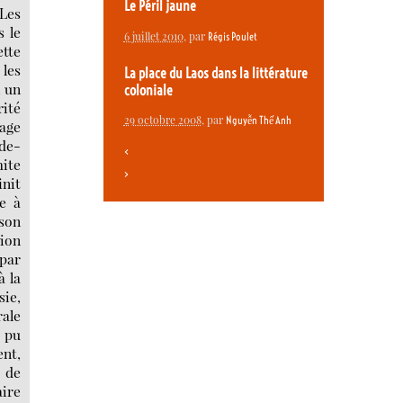
Le Péril jaune
 Les
s le
6 juillet 2010
, par
Régis Poulet
ette
 les
La place du Laos dans la littérature
, un
coloniale
rité
29 octobre 2008
, par
Nguyễn Thế Anh
rage
de-
<
mite
>
init
e à
 son
tion
 par
à la
sie,
rale
a pu
ent,
 de
aire