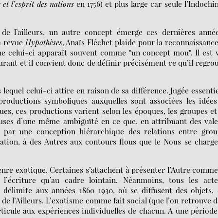
et l’esprit des nations
en 1756) et plus large car seule l’Indochi
 de l’ailleurs, un autre concept émerge ces dernières année
la revue
Hypothèses
, Anaïs Fléchet plaide pour la reconnaissanc
ue celui-ci apparaît souvent comme "un concept mou". Il est 
rant et il convient donc de définir précisément ce qu’il regro
lequel celui-ci attire en raison de sa différence. Jugée essentie
 productions symboliques auxquelles sont associées les idée
ues, ces productions varient selon les époques, les groupes et
uses d’une même ambiguïté en ce que, en attribuant des val
es par une conception hiérarchique des relations entre gro
ation, à des Autres aux contours flous que le Nous se charg
enre exotique. Certaines s’attachent à présenter l’Autre comm
 l’écriture qu’au cadre lointain. Néanmoins, tous les acte
t délimite aux années 1860-1930, où se diffusent des objets,
 de l’Ailleurs. L’exotisme comme fait social (que l’on retrouve 
rticule aux expériences individuelles de chacun. A une périod