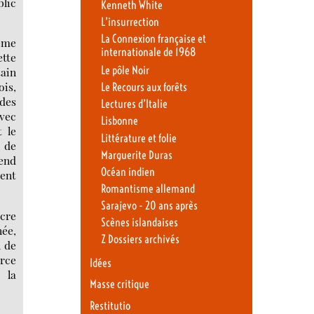
lic
Kenneth White
L’insurrection
La Connexion française et
ème
internationale de 1968
ette
Le pôle Noir
tain
ois,
Le Recours aux forêts
 des
Lectures d’Italie
Avec
Lisbonne
t le
Littérature et folie
n de
Marguerite Duras
end
Océan indien
ment
Romantisme allemand
Sarajevo - 20 ans après
acre
Scènes islandaises
née,
Z Dossiers archivés
n de
orce
Idées
 la
Masse critique
Restitutio