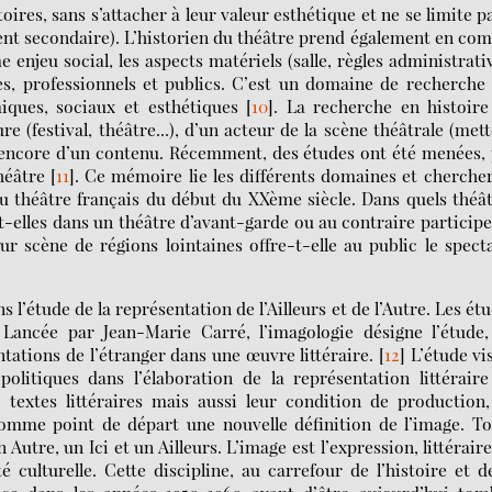
toires, sans s’attacher à leur valeur esthétique et ne se limite p
ent secondaire). L’historien du théâtre prend également en co
 enjeu social, les aspects matériels (salle, règles administrati
tes, professionnels et publics. C’est un domaine de recherche
miques, sociaux et esthétiques
[
10
]
. La recherche en histoire
re (festival, théâtre...), d’un acteur de la scène théâtrale (met
ou encore d’un contenu. Récemment, des études ont été menées,
héâtre
[
11
]
. Ce mémoire lie les différents domaines et cherche
du théâtre français du début du XXème siècle. Dans quels théâ
nt-elles dans un théâtre d’avant-garde ou au contraire particip
r scène de régions lointaines offre-t-elle au public le spect
s l’étude de la représentation de l’Ailleurs et de l’Autre. Les ét
. Lancée par Jean-Marie Carré, l’imagologie désigne l’étude
tations de l’étranger dans une œuvre littéraire.
[
12
]
L’étude vi
litiques dans l’élaboration de la représentation littérair
s textes littéraires mais aussi leur condition de production
comme point de départ une nouvelle définition de l’image. T
Autre, un Ici et un Ailleurs. L’image est l’expression, littérair
 culturelle. Cette discipline, au carrefour de l’histoire et d