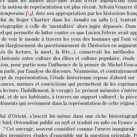
ce dans les années 1950-1960 avant d’être aujourd’hui tom
e la notion de représentation est plus récent. Sylvain Venayre 
ontemporaine
[
14
]
, date son appropriation par les historiens fran
celui de Roger Chartier dans les
Annales
en 1989
[
15
]
, tenten
oriographie à celle de "mentalités" alors jugée dépassée. Dans
ctuel qui permette de lutter contre ce que Lucien Febvre avait ap
, de voir le monde à travers les yeux des hommes qui l’ont v
it un élargissement du questionnement de l’historien en augmen
s (la lecture, la mort, la fête...), conservait les méthodes
ichotomie entre culture des élites et culture populaire, étude
ation, pour partie sous l’influence de la pensée de Michel Fouca
en parle, par l’analyse du discours. Néanmoins, et contrairemen
ept de représentation, l’étude historienne repose d’abord sur
croyances, normes et convictions qui permettent de les exprime
(la lecture, l’habillement, le voyage). Le présent mémoire s’intér
t, et de ses habitants, à travers un support culturel : la pièc
s éléments qui reviennent dans la représentation de cette région 
ui d’Orient, s’inscrit lui-même dans une riche historiograp
d Saïd,
Orientalism
publié en 1978 et traduit en 1980 en France 
t
? Cet ouvrage, souvent considéré comme l’œuvre inaugurale 
 des premières études d’ensemble sur la question orientale. 