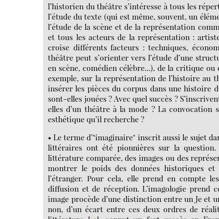
l’historien du théâtre s’intéresse à tous les réper
l’étude du texte (qui est même, souvent, un élém
l’étude de la scène et de la représentation comme
et tous les acteurs de la représentation : artis
croise différents facteurs : techniques, écono
théâtre peut s’orienter vers l’étude d’une structu
en scène, comédien célèbre...), de la critique 
exemple, sur la représentation de l’histoire au t
insérer les pièces du corpus dans une histoire 
sont-elles jouées ? Avec quel succès ? S’inscrive
elles d’un théâtre à la mode ? La convocation su
esthétique qu’il recherche ?
• Le terme d’"imaginaire" inscrit aussi le sujet dan
littéraires ont été pionnières sur la question
littérature comparée, des images ou des représen
montrer le poids des données historiques et po
l’étranger. Pour cela, elle prend en compte le
diffusion et de réception. L’imagologie prend 
image procède d’une distinction entre un Je et un 
non, d’un écart entre ces deux ordres de réalité