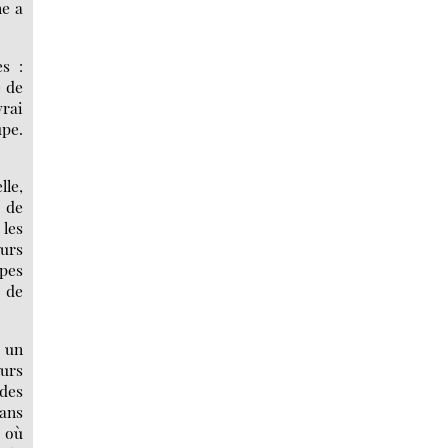
ne a
s :
e de
vrai
upe.
lle,
s de
 les
eurs
upes
e de
e un
urs
 des
dans
e où