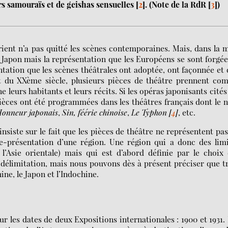
ers samouraïs et de geishas sensuelles
[
2
]
. (Note de la RdR
[
3
]
)
ient n’a pas quitté les scènes contemporaines. Mais, dans la 
e Japon mais la représentation que les Européens se sont forgé
tation que les scènes théâtrales ont adoptée, ont façonnée et
t du XXème siècle, plusieurs pièces de théâtre prennent co
leurs habitants et leurs récits. Si les opéras japonisants cités
pièces ont été programmées dans les théâtres français dont le
Honneur japonais
,
Sin, féérie chinoise
,
Le Typhon
[
4
]
, etc.
insiste sur le fait que les pièces de théâtre ne représentent pa
e-présentation d’une région. Une région qui a donc des limi
’Asie orientale) mais qui est d’abord définie par le choix
délimitation, mais nous pouvons dès à présent préciser que t
ine, le Japon et l’Indochine.
r les dates de deux Expositions internationales : 1900 et 1931.