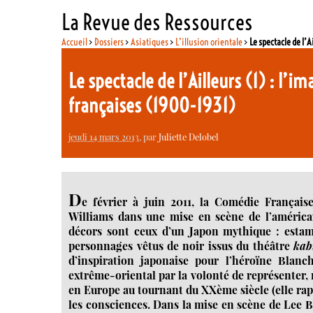
La Revue des Ressources
Accueil
>
Dossiers
>
Asiatiques
>
L’illusion orientale
>
Le spectacle de l’
Le spectacle de l’Ailleurs (1) : l’
françaises (1900-1931)
jeudi 14 mars 2013
, par
Juliette Delobel
D
e février à juin 2011, la Comédie França
Williams dans une mise en scène de l’américai
décors sont ceux d’un Japon mythique : estam
personnages vêtus de noir issus du théâtre
kab
d’inspiration japonaise pour l’héroïne Blan
extrême-oriental par la volonté de représenter,
en Europe au tournant du XXème siècle (elle rap
les consciences. Dans la mise en scène de Lee Br