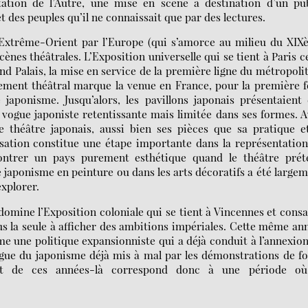
tation de l’Autre, une mise en scène à destination d’un pub
 des peuples qu’il ne connaissait que par des lectures.
’Extrême-Orient par l’Europe (qui s’amorce au milieu du XIX
cènes théâtrales. L’Exposition universelle qui se tient à Paris c
d Palais, la mise en service de la première ligne du métropoli
ement théâtral marque la venue en France, pour la première f
japonisme. Jusqu’alors, les pavillons japonais présentaient
e vogue japoniste retentissante mais limitée dans ses formes. 
le théâtre japonais, aussi bien ses pièces que sa pratique e
lisation constitue une étape importante dans la représentatio
 montrer un pays purement esthétique quand le théâtre prét
e japonisme en peinture ou dans les arts décoratifs a été large
explorer.
domine l’Exposition coloniale qui se tient à Vincennes et cons
lus la seule à afficher des ambitions impériales. Cette même an
me une politique expansionniste qui a déjà conduit à l’annexio
vogue du japonisme déjà mis à mal par les démonstrations de f
sant de ces années-là correspond donc à une période où