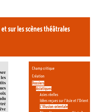
 et sur les scènes théâtrales
Champ critique
see
Création
les
tits
Dossiers
nues
Asiatiques
oix
Asies réelles
andu
Idées reçues sur l’Asie et l’Orient
étré
L’illusion orientale
rêve