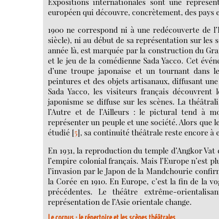
Expositions internationales sont une représen
européen qui découvre, concrètement, des pays et
1900 ne correspond ni à une redécouverte de l
siècle), ni au début de sa représentation sur les s
année là, est marquée par la construction du Gran
et le jeu de la comédienne Sada Yacco. Cet évén
d’une troupe japonaise et un tournant dans le 
peintures et des objets artisanaux, diffusant un
Sada Yacco, les visiteurs français découvrent 
japonisme se diffuse sur les scènes. La théâtra
l’Autre et de l’Ailleurs : le pictural tend à
représenter un peuple et une société. Alors que l
étudié
[
5
]
, sa continuité théâtrale reste encore à 
En 1931, la reproduction du temple d’Angkor Vat 
l’empire colonial français. Mais l’Europe n’est p
l’invasion par le Japon de la Mandchourie confir
la Corée en 1910. En Europe, c’est la fin de la 
précédentes. Le théâtre extrême-orientali
représentation de l’Asie orientale change.
Le corpus : le répertoire et les scènes théâtrales