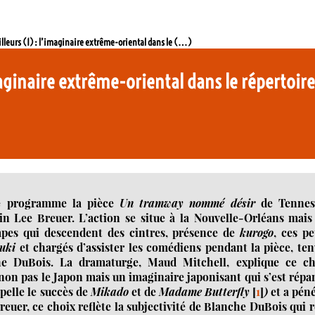
Ailleurs (1) : l’imaginaire extrême-oriental dans le (…)
imaginaire extrême-oriental dans le répertoire
ise programme la pièce
Un tramway nommé désir
de Tennes
n Lee Breuer. L’action se situe à la Nouvelle-Orléans mais 
pes qui descendent des cintres, présence de
kurogo
, ces pe
uki
et chargés d’assister les comédiens pendant la pièce, te
che DuBois. La dramaturge, Maud Mitchell, explique ce ch
 non pas le Japon mais un imaginaire japonisant qui s’est rép
pelle le succès de
Mikado
et de
Madame Butterfly
[
1
]
)
et a pén
euer, ce choix reflète la subjectivité de Blanche DuBois qui 