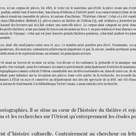
es, ici un corpus de pièces. En effet, le texte est le matériau qui révèle la pièce avant son éven
é parfois, oublié tant d’autres fois. Son réseau d’édition et l’intérêt porté à sa conservation
[
6
]
font de l
oins à réunir un ensemble de pièces, ici autour d’un thème, "l’Extrême-Orient". Celui-ci a été const
es dans
l’Illustration théâtrale
[
7
]
, pièces jouées au théâtre de l’Odéon
[
8
]
), soit réalisées
a posteriori
pa
le hasard des lectures qui m’a fait croiser une nouvelle pièce. Le corpus ainsi composé ne peut don
petits théâtres, n’ont pas laissé de traces (ou du moins ne les a-t-on pas croisées) et leur absence es
nçais de l’époque : celui qui est joué dans les grands théâtres parisiens, celui dont parlent les jou
ensemble.
èces, dont dix-neuf jouées entre 1901 et 1931. Ce nombre peut paraître peu élevé. Néanmoins, ces p
positeurs, décorateurs, costumiers) relativement important et qui, là encore, semble pertinent pour
 publication et de représentations, un résumé, les principaux acteurs.
it aussi au travers de sa mise en scène. Les décors et les costumes, la gestuelle et la musique so
pports. Par exemple, pour les costumes, les sources proviennent principalement d’articles de journaux
otographiques comme celui de l’Odéon consultable aux Archives nationales ou, dans de rares cas, de d
diale pour informer sur la réception des pièces. Pour cette partie de la recherche, les recueils fa
donnés à l’Etat en 1920 et conservés au département des Arts du spectacle de la BNF, ont été d’une
i autour de Paul Bourde à la bibliothèque Victor Cousin, a aussi enrichi cette recherche.
oriographies. Il se situe au cœur de l’histoire du théâtre et rej
ions et les recherches sur l’Orient qu’entreprennent les études p
nt d’’histoire culturelle. Contrairement au chercheur en lett