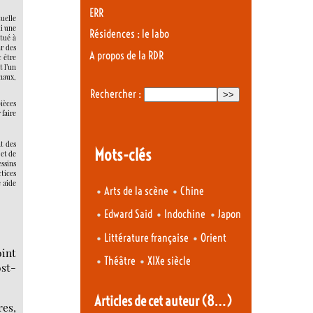
ERR
tuelle
ui une
Résidences : le labo
itué à
r des
A propos de la RDR
c être
t l’un
rnaux,
Rechercher :
ièces
 faire
nt des
Mots-clés
 et de
essins
ctices
 aide
•
•
Arts de la scène
Chine
•
•
•
Edward Said
Indochine
Japon
•
•
Littérature française
Orient
oint
•
•
Théâtre
XIXe siècle
ost-
Articles de cet auteur
(8…)
res,