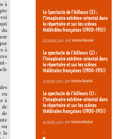
as à
mpte
Le Spectacle de l’Ailleurs (3) :
ves)
l’imaginaire extrême-oriental dans
 qui
le répertoire et sur les scènes
 du
théâtrâles françaises (1900-1931)
teur
28 mars 2013
, par
Juliette Delobel
 par
ra à
Le spectacle de l’Ailleurs (2) :
tres
l’imaginaire extrême-oriental dans
ent-
le répertoire et sur les scènes
acle
théâtrales françaises (1900-1931)
21 mars 2013
, par
Juliette Delobel
udes
, en
Le spectacle de l’Ailleurs (1) :
l’imaginaire extrême-oriental dans
se à
le répertoire et sur les scènes
e de
théâtrales françaises (1900-1931)
, de
oute
14 mars 2013
, par
Juliette Delobel
e ou
e la
<