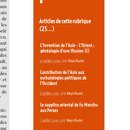
bée
>
dans
çais
t de
Articles de cette rubrique
 les
(23…)
pelé
écu.
tant
L’Invention de l’Asie - L’Orient :
 qui
généalogie d’une illusion (1)
 des
ult,
12 juillet 2010
, par
Régis Poulet
t au
Contribution de l’Asie aux
 des
eschatologies politiques de
r et
l’Occident
esse
e de
8 juillet 2010
, par
Régis Poulet
?
Le supplice oriental de Fu Manchu
hie.
aux Perses
sous
7 juillet 2010
, par
Régis Poulet
des
Pour