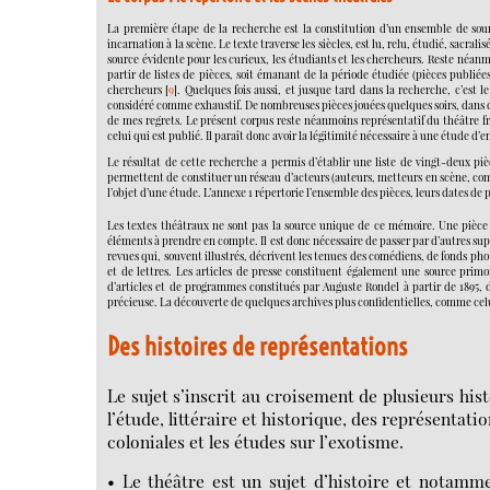
La première étape de la recherche est la constitution d’un ensemble de sourc
incarnation à la scène. Le texte traverse les siècles, est lu, relu, étudié, sacralis
source évidente pour les curieux, les étudiants et les chercheurs. Reste néanm
partir de listes de pièces, soit émanant de la période étudiée (pièces publié
chercheurs
[
9
]
. Quelques fois aussi, et jusque tard dans la recherche, c’est 
considéré comme exhaustif. De nombreuses pièces jouées quelques soirs, dans des 
de mes regrets. Le présent corpus reste néanmoins représentatif du théâtre fra
celui qui est publié. Il paraît donc avoir la légitimité nécessaire à une étude d’
Le résultat de cette recherche a permis d’établir une liste de vingt-deux pi
permettent de constituer un réseau d’acteurs (auteurs, metteurs en scène, com
l’objet d’une étude. L’annexe 1 répertorie l’ensemble des pièces, leurs dates de
Les textes théâtraux ne sont pas la source unique de ce mémoire. Une pièce v
éléments à prendre en compte. Il est donc nécessaire de passer par d’autres su
revues qui, souvent illustrés, décrivent les tenues des comédiens, de fonds ph
et de lettres. Les articles de presse constituent également une source primor
d’articles et de programmes constitués par Auguste Rondel à partir de 1895, 
précieuse. La découverte de quelques archives plus confidentielles, comme celu
Des histoires de représentations
Le sujet s’inscrit au croisement de plusieurs hist
l’étude, littéraire et historique, des représentat
coloniales et les études sur l’exotisme.
• Le théâtre est un sujet d’histoire et notamme