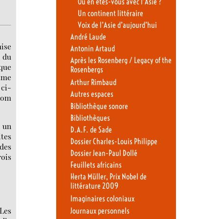
Où en êtes-vous avec l’Asie ?
Un continent littéraire
Voix de l’Asie d’aujourd’hui
André Laude
mise
Antonin Artaud
e du
Après les Rosenberg / Legacy of the
 que
Rosenbergs
mme
Arthur Rimbaud
 ci-
Autres espaces
 nom
Bibliothèque sonore
Bibliothèques
s un
D.A.F. de Sade
tes
Dossier Charles-Louis Philippe
 des
Dossier Jean-Paul Dollé
rois
Feuillets africains
Herta Müller, Prix Nobel de
littérature 2009
Imaginaires coloniaux
 Les
Journaux personnels