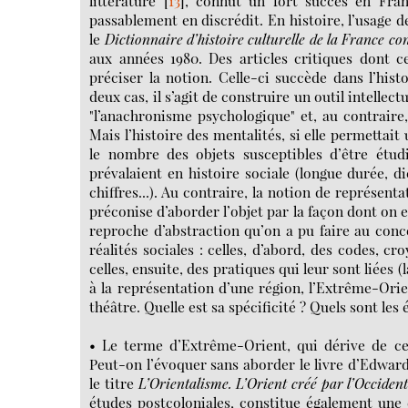
littérature
[
13
]
, connut un fort succès en Fran
passablement en discrédit. En histoire, l’usage d
le
Dictionnaire d’histoire culturelle de la France c
aux années 1980. Des articles critiques dont 
préciser la notion. Celle-ci succède dans l’hist
deux cas, il s’agit de construire un outil intelle
"l’anachronisme psychologique" et, au contraire
Mais l’histoire des mentalités, si elle permetta
le nombre des objets susceptibles d’être étudié
prévalaient en histoire sociale (longue durée, d
chiffres...). Au contraire, la notion de représent
préconise d’aborder l’objet par la façon dont on 
reproche d’abstraction qu’on a pu faire au conc
réalités sociales : celles, d’abord, des codes, 
celles, ensuite, des pratiques qui leur sont liées 
à la représentation d’une région, l’Extrême-Orien
théâtre. Quelle est sa spécificité ? Quels sont le
• Le terme d’Extrême-Orient, qui dérive de cel
Peut-on l’évoquer sans aborder le livre d’Edwar
le titre
L’Orientalisme. L’Orient créé par l’Occiden
études postcoloniales, constitue également une