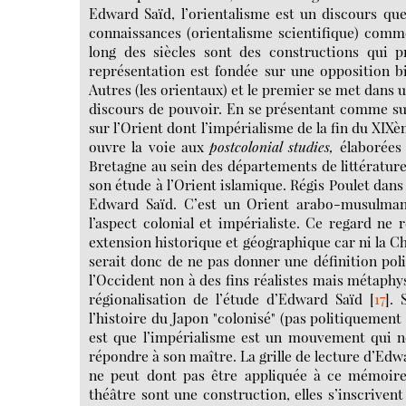
Edward Saïd, l’orientalisme est un discours que 
connaissances (orientalisme scientifique) comme 
long des siècles sont des constructions qui pr
représentation est fondée sur une opposition bin
Autres (les orientaux) et le premier se met dans u
discours de pouvoir. En se présentant comme sup
sur l’Orient dont l’impérialisme de la fin du XIXè
ouvre la voie aux
postcolonial studies,
élaborées
Bretagne au sein des départements de littérature
son étude à l’Orient islamique. Régis Poulet dans 
Edward Saïd. C’est un Orient arabo-musulman 
l’aspect colonial et impérialiste. Ce regard ne
extension historique et géographique car ni la Ch
serait donc de ne pas donner une définition poli
l’Occident non à des fins réalistes mais métaphy
régionalisation de l’étude d’Edward Saïd
[
17
]
. 
l’histoire du Japon "colonisé" (pas politiqueme
est que l’impérialisme est un mouvement qui ne
répondre à son maître. La grille de lecture d’Edwa
ne peut dont pas être appliquée à ce mémoire.
théâtre sont une construction, elles s’inscrivent