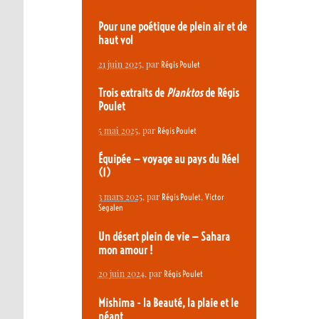
Pour une poétique de plein air et de
haut vol
21 juin 2025
, par
Régis Poulet
Trois extraits de
Planktos
de Régis
Poulet
5 mai 2025
, par
Régis Poulet
Équipée — voyage au pays du Réel
(1)
3 mars 2025
, par
,
Régis Poulet
Victor
Segalen
Un désert plein de vie — Sahara
mon amour !
20 juin 2024
, par
Régis Poulet
Mishima - la Beauté, la plaie et le
néant