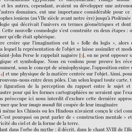
 et les autres, cependant, avaient su développer une astron
’autres domaines, eut une importance considérable pour ce 
phes ioniens (au VIIe siècle avant notre ère) jusqu’à Ptolémée
logie qui décrivait l’univers en termes géométriques et dont
 Cette nouvelle cosmologie s’est construite en deux étapes : 
rmer qu’elle était sphérique.
e croire que l’imagination est la « folle du logis », alors
ns lequel la représentation de l’objet se laisse assimiler et mod
 Saint-John Perse le rappelait naguère
[
3
]
, on ne peut opposer 
logique et symbolique. Nous en voulons pour preuve les réce
sument, sous le concept de sémiophysique, l’opposition entre
[
4
]
et une physique de la matière centrée sur l’objet. Ainsi, pou
ouvons-nous entre deux pôles. L’un selon lequel toute carte, 
figuration de la perception du rapport entre le sujet et 
autre pour qui les formes cartographiées ne seraient que l’ex
us préoccupe ici nous interdit d’exclure cette dernière appro
irmer que leur
imago mundi
fût coupée de leur imaginaire
 ni même les Chinois ou les Hindous n’avaient conçu le ciel c
C’est pourquoi on peut parler de « construction mentale » e
cité du ciel et de la forme de la terre.
t dans l’orbe du mythe : il décrit, dans le chant XVIII de l’
Il