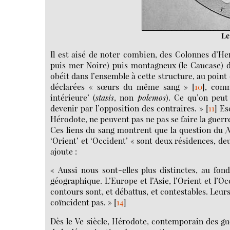
Le
Il est aisé de noter combien, des Colonnes d’H
puis mer Noire) puis montagneux (le Caucase) d
obéit dans l’ensemble à cette structure, au poin
déclarées « sœurs du même sang »
[
10
]
, comm
intérieure’ (
stasis
, non
polemos
). Ce qu’on peut
devenir par l’opposition des contraires. »
[
11
]
Esc
Hérodote, ne peuvent pas ne pas se faire la gue
Ces liens du sang montrent que la question du
N
‘Orient’ et ‘Occident’ « sont deux résidences, de
ajoute :
« Aussi nous sont-elles plus distinctes, au fo
géographique. L’Europe et l’Asie, l’Orient et l’Oc
contours sont, et débattus, et contestables. Leurs
coïncident pas. »
[
14
]
Dès le Ve siècle, Hérodote, contemporain des guer