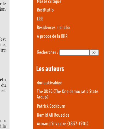
Masse critique
r le
ion
Restitutio
ERR
Résidences : le labo
A propos de la RDR
’est
ale,
otre
Rechercher :
Les auteurs
neth
doriankivabien
 du
 est
The ODSG (The One democratic State
Group)
Patrick Cockburn
Hamid Ali Bouacida
ce «
Armand Silvestre (1837-1901)
à la