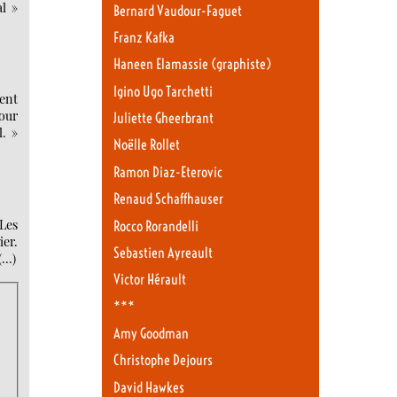
l »
Bernard Vaudour-Faguet
Franz Kafka
Haneen Elamassie (graphiste)
Igino Ugo Tarchetti
ment
our
Juliette Gheerbrant
l. »
Noëlle Rollet
Ramon Diaz-Eterovic
Renaud Schaffhauser
Les
Rocco Rorandelli
ier.
Sebastien Ayreault
(…)
Victor Hérault
***
Amy Goodman
Christophe Dejours
David Hawkes