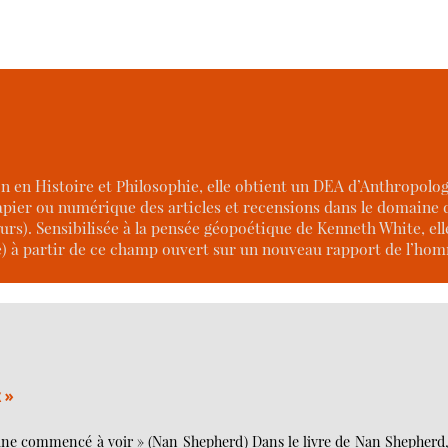
on en Histoire et Philosophie, elle obtient un DEA d’Anthropologi
papier ou numérique des articles et recensions dans le domaine 
urs). Sensibilisée à la pensée géopoétique de Kenneth White, ell
e) à partir de ce champ ouvert sur un nouveau rapport de l’hom
x »
peine commencé à voir » (Nan Shepherd) Dans le livre de Nan Shepherd