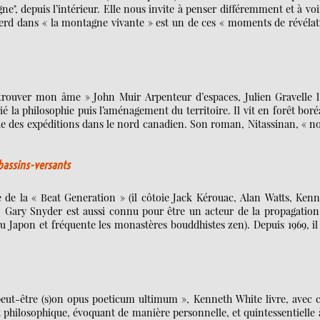
e", depuis l’intérieur. Elle nous invite à penser différemment et à voi
rd dans « la montagne vivante » est un de ces « moments de révélat
t trouver mon âme » John Muir Arpenteur d’espaces, Julien Gravelle l
ié la philosophie puis l’aménagement du territoire. Il vit en forêt boré
e des expéditions dans le nord canadien. Son roman, Nitassinan, « n
 bassins-versants
e de la « Beat Generation » (il côtoie Jack Kérouac, Alan Watts, Ken
», Gary Snyder est aussi connu pour être un acteur de la propagation
 Japon et fréquente les monastères bouddhistes zen). Depuis 1969, il
peut-être (s)on opus poeticum ultimum », Kenneth White livre, avec 
 philosophique, évoquant de manière personnelle, et quintessentielle 