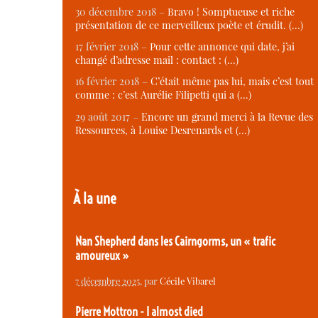
30 décembre 2018 –
Bravo ! Somptueuse et riche
présentation de ce merveilleux poète et érudit. (…)
17 février 2018 –
Pour cette annonce qui date, j’ai
changé d’adresse mail : contact : (…)
16 février 2018 –
C’était même pas lui, mais c’est tout
comme : c’est Aurélie Filipetti qui a (…)
29 août 2017 –
Encore un grand merci à la Revue des
Ressources, à Louise Desrenards et (…)
À la une
Nan Shepherd dans les Cairngorms, un « trafic
amoureux »
7 décembre 2025
, par
Cécile Vibarel
Pierre Mottron - I almost died