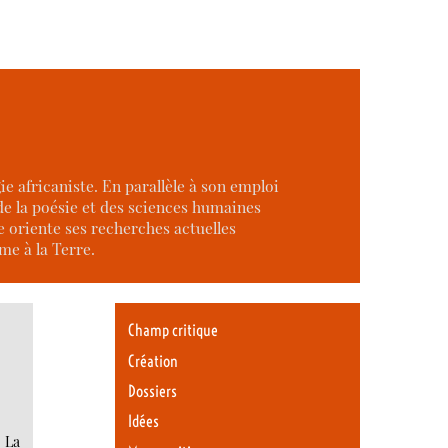
e africaniste. En parallèle à son emploi
de la poésie et des sciences humaines
e oriente ses recherches actuelles
me à la Terre.
Champ critique
Création
Dossiers
Idées
, La