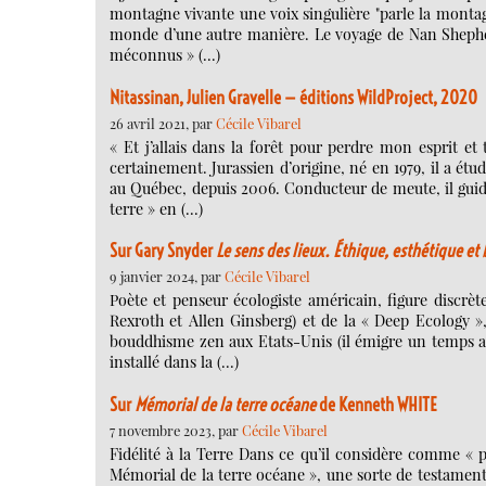
montagne vivante une voix singulière "parle la montagn
monde d’une autre manière. Le voyage de Nan Shephe
méconnus » (…)
Nitassinan, Julien Gravelle — éditions WildProject, 2020
26 avril 2021, par
Cécile Vibarel
« Et j’allais dans la forêt pour perdre mon esprit e
certainement. Jurassien d’origine, né en 1979, il a étud
au Québec, depuis 2006. Conducteur de meute, il guid
terre » en (…)
Sur Gary Snyder
Le sens des lieux. Éthique, esthétique et
9 janvier 2024, par
Cécile Vibarel
Poète et penseur écologiste américain, figure discrèt
Rexroth et Allen Ginsberg) et de la « Deep Ecology 
bouddhisme zen aux Etats-Unis (il émigre un temps au
installé dans la (…)
Sur
Mémorial de la terre océane
de Kenneth WHITE
7 novembre 2023, par
Cécile Vibarel
Fidélité à la Terre Dans ce qu’il considère comme « 
Mémorial de la terre océane », une sorte de testament