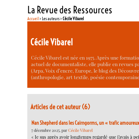
La Revue des Ressources
Accueil
> Les auteurs >
Cécile Vibarel
Cécile Vibarel
Cécile Vibarel est née en 1975. Après une formati
actuel de documentaliste, elle publie en revues 
(Arpa, Voix d’encre, Europe, le blog des Découvre
(anthropologie, art textile, poésie contemporain
Articles de cet auteur (6)
Nan Shepherd dans les Cairngorms, un « trafic amoureu
7 décembre 2025, par
Cécile Vibarel
« Je sus après avoir longtemps regardé que j’avais à 