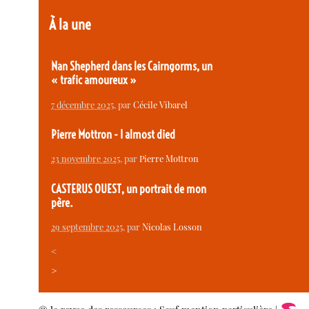
À la une
Nan Shepherd dans les Cairngorms, un
« trafic amoureux »
7 décembre 2025
, par
Cécile Vibarel
Pierre Mottron - I almost died
23 novembre 2025
, par
Pierre Mottron
CASTERUS OUEST, un portrait de mon
père.
29 septembre 2025
, par
Nicolas Losson
<
>