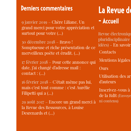
Derniers commentaires
La Revue d
-
Accueil
9 janvier 2019 –
Chère Liliane, Un
grand merci pour votre appréciation et
surtout pour votre (…)
Revue électroniqu
pluridisciplinaire 
30 décembre 2018 –
Bravo !
idées) -
En savoi
Somptueuse et riche présentation de ce
Contacts
merveilleux poète et érudit. (…)
Mentions légales
17 février 2018 –
Pour cette annonce qui
date, j’ai changé d’adresse mail :
Ours
contact : (…)
Utilisation des ar
d’auteurs
16 février 2018 –
C’était même pas lui,
mais c’est tout comme : c’est Aurélie
Inscrivez-vous à 
Filipetti qui a (…)
de la RdR
(Envoye
ni contenu)
29 août 2017 –
Encore un grand merci à
la Revue des Ressources, à Louise
Desrenards et (…)